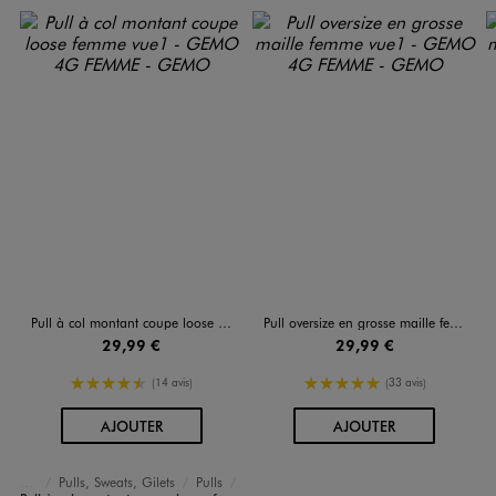
Pull à col montant coupe loose femme
Pull oversize en grosse maille femme
29,99 €
29,99 €
4.5/5 de moyenne
5/5 de moyenne
(14 avis)
(33 avis)
AU PANIER
AU PANIER
AJOUTER
AJOUTER
Pulls, Sweats, Gilets
Pulls