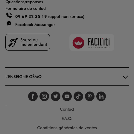
Questions/réponses
Formulaire de contact
09 69 32 35 19
(appel non surtaxé)
Facebook Messenger
Faciliti
Goodays
L'ENSEIGNE GÉMO
Suivez-nous sur faceboo
Suivez-nous sur inst
Suivez-nous sur twi
Suivez-nous sur
Suivez-nous s
Suivez-nou
Suivez-
.
Contact
F.A.Q.
Conditions générales de ventes