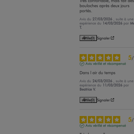
Très confortable, mais fait des
bouloches après deux jours 
portés.
Avis du
27/03/2026
, suite à une
expérience du
14/03/2026
par
M
T.
Utile
(0)
Signaler
5
/
Avis vérifié et récompensé
Dans l air du temps
Avis du
24/03/2026
, suite à une
expérience du
11/03/2026
par
Beatrice V.
Utile
(0)
Signaler
5
/
Avis vérifié et récompensé