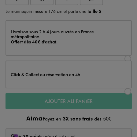
Le mannequin mesure 176 cm et porte une
taille S
Livraison
Livraison sous 2 à 4 jours ouvrés en France
métropolitaine.
Offert dès 40€ d'achat.
Sélectionner l’option de livraison
Click & Collect ou réservation en 4h
Sélectionner l’option de livraiso
AJOUTER AU PANIER
Payez en
3X sans frais
dès 50€
+
30 points
grâce à cet achat