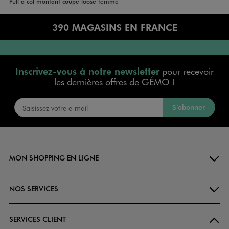
Accueil
Femme
Vêtements
Pull à col montant coupe loose femme
390 MAGASINS EN FRANCE
Inscrivez-vous à notre newsletter
pour recevoir
les dernières offres de GÉMO !
S’abonner
MON SHOPPING EN LIGNE
NOS SERVICES
SERVICES CLIENT