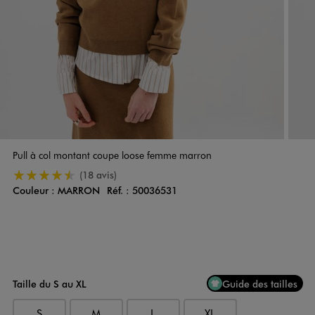
Pull à col montant coupe loose femme marron
4.5/5 de moyenne
(18 avis)
Couleur :
MARRON
Réf. :
50036531
Couleur
Choisissez votre Couleur
Taille du S au XL
Guide des tailles
S
M
L
XL