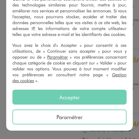
des technologies similaires pour fournir, mettre à jour,
La texture pas top, les poils 
améliorer nos services et personnaliser les annonces. Si vous
commence a sortir dessus.
l'acceptez, nous pourrons stocker, accéder et traiter des
Avis du
14/04/2026
, suite à une
Basé sur
18
avis soumis à un
données personnelles telles que vos visites à ce site web, les
expérience du
01/04/2026
par
contrôle
adresses IP, les informations de votre compte utilisateur
Nadine S.
Voir tous les avis sur ce site
telles que votre adresse e-mail et les identifiants des cookies.
Utile
(0)
Signaler
5
étoiles
14
Vous avez le choix d'« Accepter » pour consentir à ces
4
étoiles
3
utilisations, de « Continuer sans accepter » pour vous y
opposer ou de «
Paramétrer
» vos préférences concernant
3
étoiles
1
5
/
chaque catégorie de cookie en cliquant sur « Valider » pour
2
étoiles
0
Avis vérifié et récompensé
valider vos options. Vous pouvez à tout moment modifier
1
étoile
0
vos préférences en consultant notre page «
Gestion
agréable a porter
des cookies
».
Trier les avis
Avis du
08/04/2026
, suite à une
expérience du
17/03/2026
par
Annick M.
Accepter
Utile
(0)
Signaler
Paramétrer
4
/
Avis vérifié et récompensé