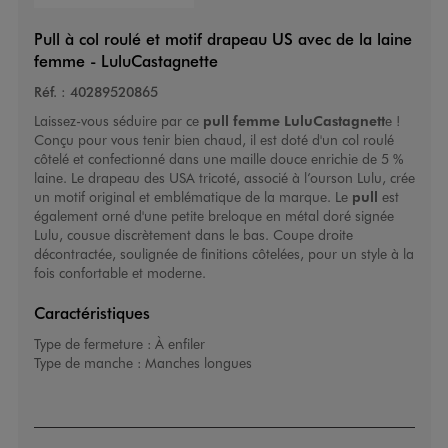
Pull à col roulé et motif drapeau US avec de la laine
femme - LuluCastagnette
Réf. :
40289520865
Laissez-vous séduire par ce
pull femme
LuluCastagnett
e
!
Conçu pour vous tenir bien chaud, il est doté d'un col roulé
côtelé et confectionné dans une maille douce enrichie de 5 %
laine. Le drapeau des USA tricoté, associé à l’ourson Lulu, crée
un motif original et emblématique de la marque. Le
pull
est
également orné d'une petite breloque en métal doré signée
Lulu, cousue discrètement dans le bas. Coupe droite
décontractée, soulignée de finitions côtelées, pour un style à la
fois confortable et moderne.
Caractéristiques
Type de fermeture :
À enfiler
Type de manche :
Manches longues