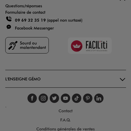
Questions/réponses
Formulaire de contact
09 69 32 35 19
(appel non surtaxé)
Facebook Messenger
Faciliti
Goodays
L'ENSEIGNE GÉMO
Suivez-nous sur faceboo
Suivez-nous sur inst
Suivez-nous sur twi
Suivez-nous sur
Suivez-nous s
Suivez-nou
Suivez-
.
Contact
F.A.Q.
Conditions générales de ventes