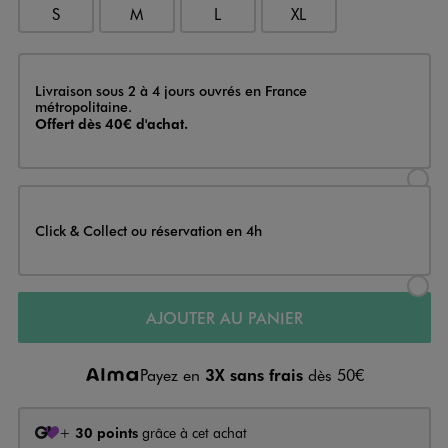
S
M
L
XL
Livraison
Livraison sous 2 à 4 jours ouvrés en France
métropolitaine.
Offert dès 40€ d'achat.
Sélectionner l’option de livraison
Click & Collect ou réservation en 4h
Sélectionner l’option de livraiso
AJOUTER AU PANIER
Payez en
3X sans frais
dès 50€
+
30 points
grâce à cet achat