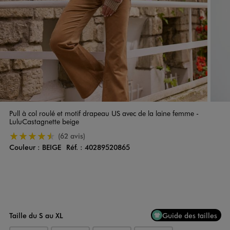
Pull à col roulé et motif drapeau US avec de la laine femme -
LuluCastagnette beige
4.5/5 de moyenne
(62 avis)
Couleur :
BEIGE
Réf. :
40289520865
Couleur
Choisissez votre Couleur
Taille du S au XL
Guide des tailles