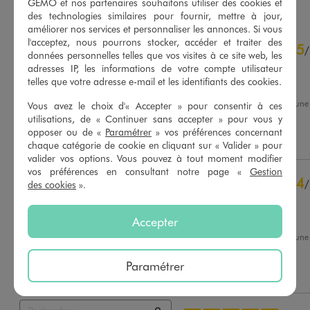
GÉMO et nos partenaires souhaitons utiliser des cookies et
des technologies similaires pour fournir, mettre à jour,
améliorer nos services et personnaliser les annonces. Si vous
4.6
l'acceptez, nous pourrons stocker, accéder et traiter des
5
/
5
/
données personnelles telles que vos visites à ce site web, les
Avis vérifié et récompensé
adresses IP, les informations de votre compte utilisateur
telles que votre adresse e-mail et les identifiants des cookies.
Chaud
Avis du
28/02/2026
, suite à un
Vous avez le choix d'« Accepter » pour consentir à ces
12/02/2026
par
Sigrid S.
utilisations, de « Continuer sans accepter » pour vous y
Basé sur
62
avis soumis à un
contrôle
opposer ou de «
Paramétrer
» vos préférences concernant
Utile
(0)
Signaler
Voir tous les avis sur ce site
chaque catégorie de cookie en cliquant sur « Valider » pour
valider vos options. Vous pouvez à tout moment modifier
5
étoiles
46
vos préférences en consultant notre page «
Gestion
4
/
des cookies
».
4
étoiles
12
Avis vérifié et récompensé
3
étoiles
1
2
étoiles
0
Très  bien  aussi
Accepter
1
étoile
3
Avis du
13/02/2026
, suite à un
31/01/2026
par
Helene J.
Trier les avis
Paramétrer
Utile
(0)
Signaler