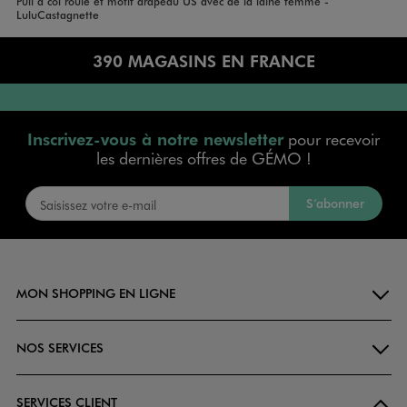
Vêtements
Pull à col roulé et motif drapeau US avec de la laine femme -
Accueil
Femme
LuluCastagnette
390 MAGASINS EN FRANCE
Inscrivez-vous à notre newsletter
pour recevoir
les dernières offres de GÉMO !
S’abonner
MON SHOPPING EN LIGNE
NOS SERVICES
SERVICES CLIENT