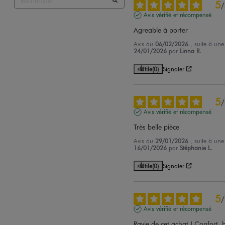
5
/
Avis vérifié et récompensé
Agreable à porter
Avis du
06/02/2026
, suite à un
24/01/2026
par
Linna R.
Utile
(0)
Signaler
5
/
Avis vérifié et récompensé
Très belle pièce
Avis du
29/01/2026
, suite à un
16/01/2026
par
Stéphanie L.
Utile
(0)
Signaler
5
/
Avis vérifié et récompensé
Ravie de cet achat ! Confort, b