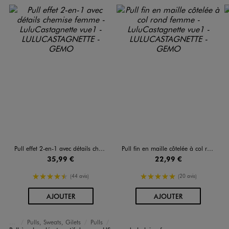
Pull effet 2-en-1 avec détails chemise femme - LuluCastagnette
Pull fin en maille côtelée à col rond femme - LuluCastagnette
35,99 €
22,99 €
4.5/5 de moyenne
5/5 de moyenne
(44 avis)
(20 avis)
AU PANIER
AU PANIER
AJOUTER
AJOUTER
Pulls, Sweats, Gilets
Pulls