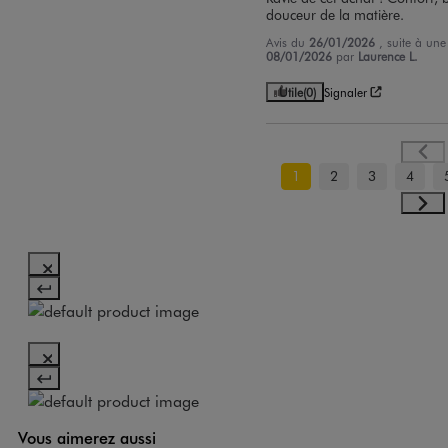
douceur de la matière.
Avis du
26/01/2026
, suite à un
08/01/2026
par
Laurence L.
Utile
(0)
Signaler
1
2
3
4
Vous aimerez aussi