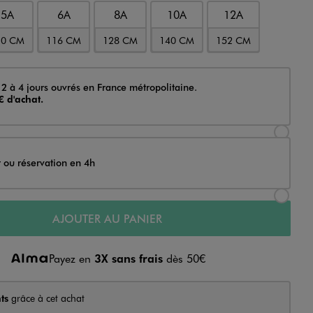
5A
6A
8A
10A
12A
10 CM
116 CM
128 CM
140 CM
152 CM
 2 à 4 jours ouvrés en France métropolitaine.
€ d'achat.
Sélectionner l’option de livraison Achat et li
t ou réservation en 4h
Sélectionner l’option de livraison Achat et r
AJOUTER AU PANIER
Payez en
3X sans frais
dès 50€
ts
grâce à cet achat