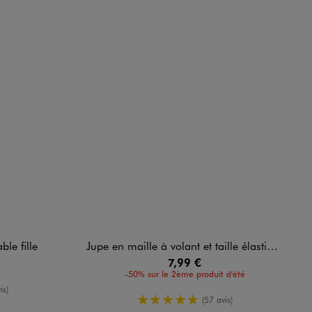
ble fille
Jupe en maille à volant et taille élastique fille
7,99 €
-50% sur le 2ème produit d'été
enne
is)
5/5 de moyenne
(57 avis)