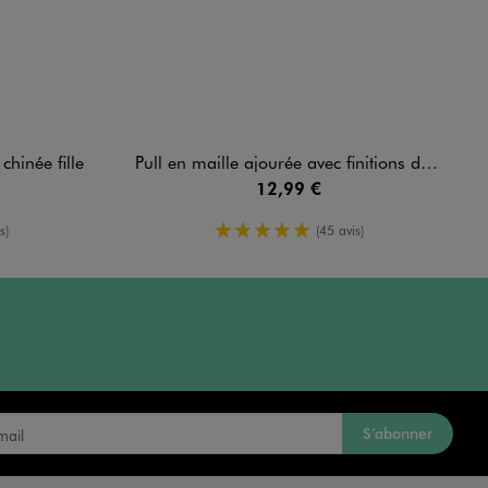
chinée fille
Pull en maille ajourée avec finitions dentelées fille
12,99 €
enne
5/5 de moyenne
s)
(45 avis)
S’abonner