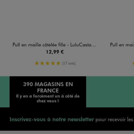
Pull en maille côtelée fille - LuluCastagnette
Pull en maille a
12,99 €
5/5 de moyenne
(17 avis)
390 MAGASINS EN
FRANCE
Il y en a forcément un à côté de
chez vous !
Inscrivez-vous à notre newsletter
pour recevoir le