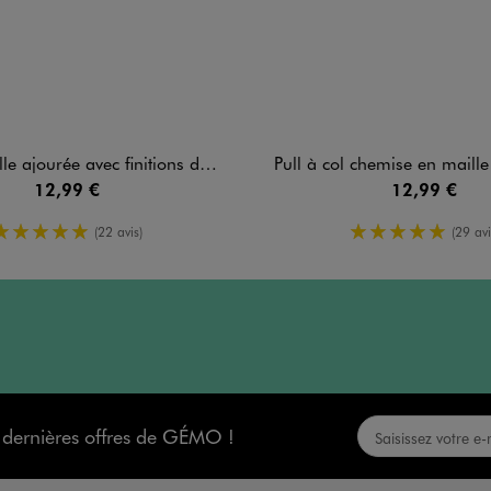
jourée avec finitions dentelées fille
Pull à col chemise en maille 
12,99 €
12,99 €
5/5 de moyenne
5/5 de moy
(22 avis)
(29 avi
s dernières offres de GÉMO !