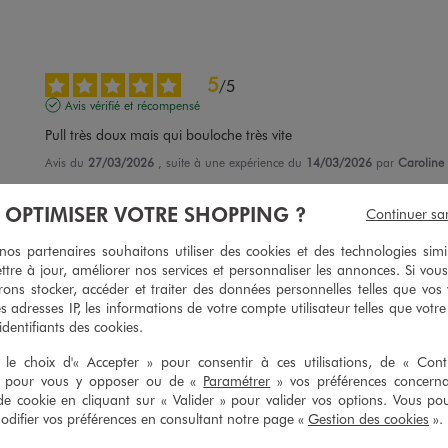
5
/
5
Avis vérifié et récompensé
Pull très doux mais qui bouloche très vite
Avis du
27/03/2026
, suite à une expérience du
14/03/2026
par
Caroline 
Utile
(0)
Signaler
À OPTIMISER VOTRE SHOPPING ?
Continuer sa
s partenaires souhaitons utiliser des cookies et des technologies simi
5
/
5
ttre à jour, améliorer nos services et personnaliser les annonces. Si vous
Avis vérifié et récompensé
ons stocker, accéder et traiter des données personnelles telles que vos v
es adresses IP, les informations de votre compte utilisateur telles que votr
La Classe
 identifiants des cookies.
Avis du
27/03/2026
, suite à une expérience du
02/03/2026
par
Khaled G
le choix d'« Accepter » pour consentir à ces utilisations, de « Con
Utile
(0)
Signaler
» pour vous y opposer ou de «
Paramétrer
» vos préférences concern
de cookie en cliquant sur « Valider » pour valider vos options. Vous po
ifier vos préférences en consultant notre page «
Gestion des cookies
».
5
/
5