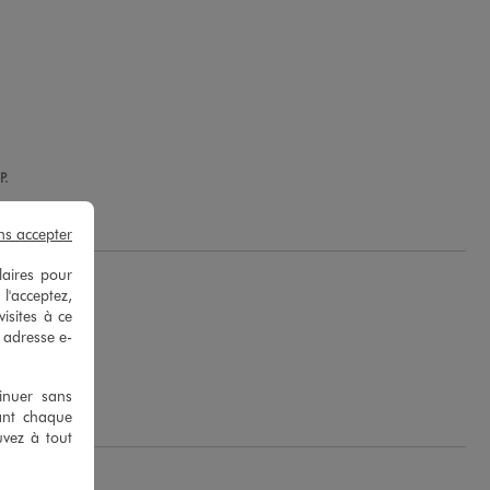
P.
ns accepter
laires pour
 l'acceptez,
isites à ce
e adresse e-
.
tinuer sans
ant chaque
uvez à tout