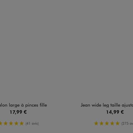
lon large à pinces fille
Jean wide leg taille ajusta
17,99 €
14,99 €
5/5 de moyenne
5/5 de moy
(41 avis)
(275 av