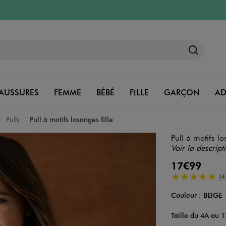
AUSSURES
FEMME
BÉBÉ
FILLE
GARÇON
A
Pulls
Pull à motifs losanges fille
Pull à motifs lo
Voir la descript
17€99
5/5 de moyenn
(4
Couleur :
BEIGE
Couleur
Choisissez votre 
Taille du 4A au 