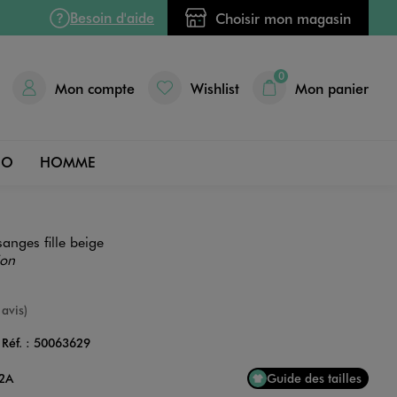
Besoin d'aide
Choisir mon magasin
0
Mon compte
Wishlist
Mon panier
DO
HOMME
sanges fille beige
ion
e
 avis)
Réf. :
50063629
Couleur
12A
Guide des tailles