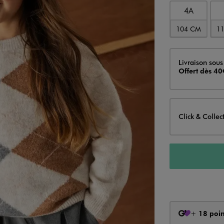
4A
104 CM
1
Livraison
Livraison sous
Offert dès 40
Click & Collec
+
18 poin