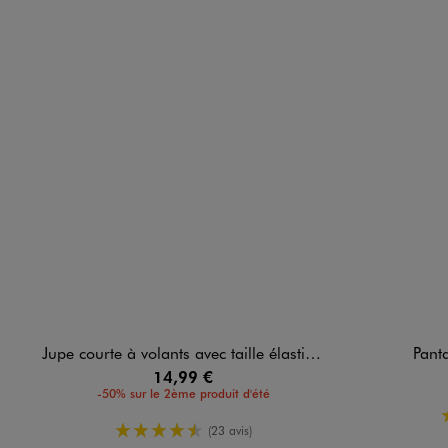
Jupe courte à volants avec taille élastique fille
Panta
14,99 €
-50% sur le 2ème produit d'été
4.5/5 de moyenne
(23 avis)