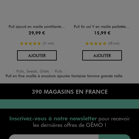
Pull ajouré en maille scintillante femme grande taille
Pull fin col V en maille pailletée femme grande taille
29,99 €
15,99 €
5/5 de moyenne
5/5 de moyenne
(31 avis)
(58 avis)
AU PANIER
AU PANIER
AJOUTER
AJOUTER
Pulls, Sweats, Gilets
Pulls
Accueil
Femme
Vêtements
Pull en fine maille à encolure ajourée fantaisie femme grande taille
390 MAGASINS EN FRANCE
Inscrivez-vous à notre newsletter
pour recevoir
les dernières offres de GÉMO !