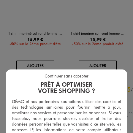
T-shirt imprimé col rond femme - Céline Dion
T-shirt imprimé col rond femme - CELINE DION
15,99 €
15,99 €
-50% sur le 2ème produit d'été
-50% sur le 2ème produit d'été
AU PANIER
AU PANIER
AJOUTER
AJOUTER
Continuer sans accepter
PRÊT À OPTIMISER
4.4
5
/
5
VOTRE SHOPPING ?
/
Avis vérifié et récompensé
GÉMO et nos partenaires souhaitons utiliser des cookies et
très bien
des technologies similaires pour fournir, mettre à jour,
améliorer nos services et personnaliser les annonces. Si vous
Avis du
30/01/2026
, suite à une
expérience du
17/01/2026
par
l'acceptez, nous pourrons stocker, accéder et traiter des
Basé sur
15
avis soumis à un
Wilfrid Q.
contrôle
données personnelles telles que vos visites à ce site web, les
Voir tous les avis sur ce site
adresses IP, les informations de votre compte utilisateur
Utile
(0)
Signaler