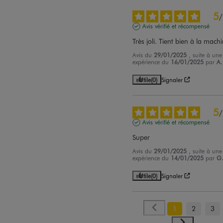
5
/
Avis vérifié et récompensé
Très joli. Tient bien à la mach
Avis du
29/01/2025
, suite à une
expérience du
16/01/2025
par
A.
Utile
(0)
Signaler
5
/
Avis vérifié et récompensé
Super
Avis du
29/01/2025
, suite à une
expérience du
14/01/2025
par
G.
Utile
(0)
Signaler
1
2
3