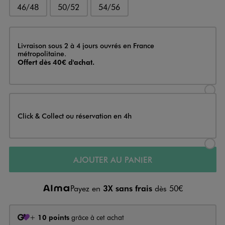
46/48
50/52
54/56
Livraison
Livraison sous 2 à 4 jours ouvrés en France
métropolitaine.
Offert dès 40€ d'achat.
Sélectionner l’option de livraison
Click & Collect ou réservation en 4h
Sélectionner l’option de livraiso
AJOUTER AU PANIER
Payez en
3X sans frais
dès 50€
+
10 points
grâce à cet achat