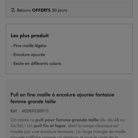
Retours
OFFERTS
30 jours
Les plus produit
Fine maille légère
Encolure ajourée
Existe en différents coloris
Pull en fine maille à encolure ajourée fantaisie
femme grande taille
Réf. :
40289530915
On adore ce
pull pour femme grande taille
(du 46/48 au
54/56) ! Un
pull fin et léger
, dont la coupe classique est
twistée par une encolure fantaisie. Un large triangle de maille
ajourée s'affiche comme un plastron et joue la carte de la