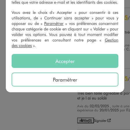
telles que votre adresse e-mail et les identifiants des cookies.
5
étoiles
9
Vous avez le choix d'« Accepter » pour consentir à ces
4
étoiles
5
5
/
utilisations, de « Continuer sans accepter » pour vous y
3
étoiles
0
opposer ou de «
Paramétrer
» vos préférences concernant
Avis vérifié et récompensé
2
étoiles
0
chaque catégorie de cookie en cliquant sur « Valider » pour
Parfais pour la mis saison, très
1
étoile
1
valider vos options. Vous pouvez à tout moment modifier
agréable à porter
vos préférences en consultant notre page «
Gestion
Trier les avis
des cookies
».
Avis du
21/08/2025
, suite à une
expérience du
08/08/2025
par
C.
Utile
(0)
Signaler
Accepter
5
/
Paramétrer
Avis vérifié et récompensé
Très bien taillé agréable à port
et je l ai eu soldé
Avis du
02/02/2025
, suite à une
expérience du
20/01/2025
par
F.
Utile
(0)
Signaler