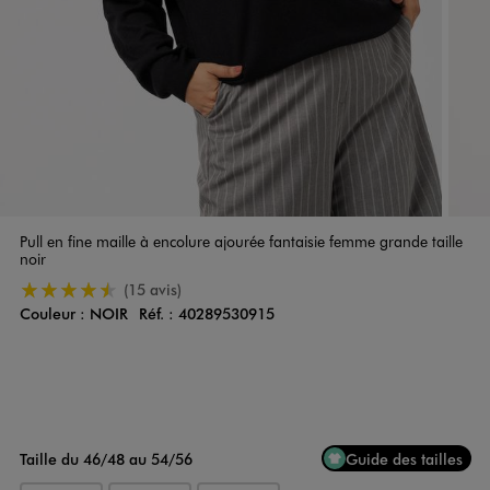
Pull en fine maille à encolure ajourée fantaisie femme grande taille
noir
4.5/5 de moyenne
(15 avis)
Couleur :
NOIR
Réf. :
40289530915
Couleur
Choisissez votre Couleur
Taille du 46/48 au 54/56
Guide des tailles