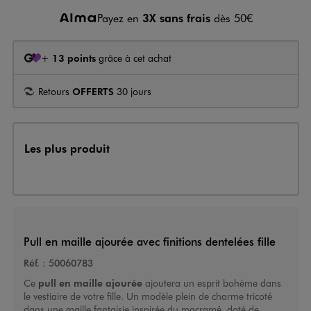
Payez en
3X sans frais
dès 50€
+
13 points
grâce à cet achat
Retours
OFFERTS
30 jours
Les plus produit
Pull en maille ajourée avec finitions dentelées fille
Réf. :
50060783
Ce
pull en maille ajourée
ajoutera un esprit bohème dans
le vestiaire de votre fille. Un modèle plein de charme tricoté
dans une maille fantaisie inspirée du macramé, doté de