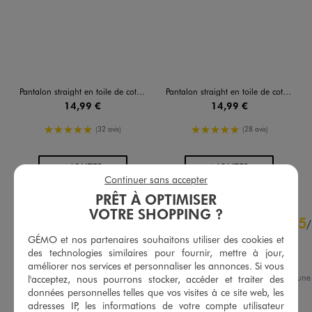
Pantalon straight en toile de coton taille ajustable fille
Pantalon straight en toile de coton taille ajustable fille
14,99 €
14,99 €
5/5 de moyenne
5/5 de moyenne
(32 avis)
(28 avis)
AU PANIER
AU PANIER
AJOUTER
AJOUTER
Continuer sans accepter
PRÊT À OPTIMISER
VOTRE SHOPPING ?
4.8
5
/
5
/
Avis vérifié et récompensé
GÉMO et nos partenaires souhaitons utiliser des cookies et
des technologies similaires pour fournir, mettre à jour,
Parfait
améliorer nos services et personnaliser les annonces. Si vous
Avis du
08/08/2026
, suite à un
l'acceptez, nous pourrons stocker, accéder et traiter des
27/07/2026
par
E.L.
données personnelles telles que vos visites à ce site web, les
Basé sur
35
avis soumis à un
contrôle
adresses IP, les informations de votre compte utilisateur
Utile
(0)
Signaler