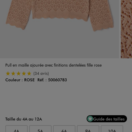
Pull en maille ajourée avec finitions dentelées fille rose
5/5 de moyenne
(34 avis)
Couleur :
ROSE
Réf. :
50060783
Couleur
Choisissez votre Couleur
Taille du 4A au 12A
Guide des tailles
4A
5A
6A
8A
10A