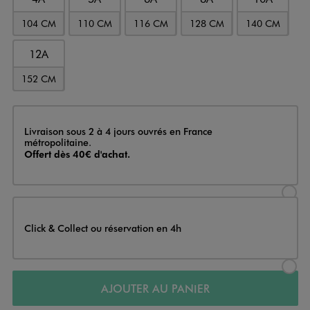
104 CM
110 CM
116 CM
128 CM
140 CM
12A
152 CM
Livraison
Livraison sous 2 à 4 jours ouvrés en France
métropolitaine.
Offert dès 40€ d'achat.
Sélectionner l’option de livraison
Click & Collect ou réservation en 4h
Sélectionner l’option de livraiso
AJOUTER AU PANIER