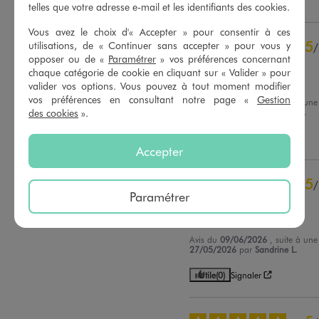
Voir tous les avis sur ce site
telles que votre adresse e-mail et les identifiants des cookies.
Vous avez le choix d'« Accepter » pour consentir à ces
5
étoiles
30
5
utilisations, de « Continuer sans accepter » pour vous y
/
4
étoiles
4
opposer ou de «
Paramétrer
» vos préférences concernant
Avis vérifié et récompensé
3
étoiles
1
chaque catégorie de cookie en cliquant sur « Valider » pour
2
étoiles
0
Très beau
valider vos options. Vous pouvez à tout moment modifier
1
étoile
0
vos préférences en consultant notre page «
Gestion
Avis du
19/07/2026
, suite à un
des cookies
».
01/07/2026
par
Bernadette D.
Trier les avis
Utile
(0)
Signaler
Accepter
5
/
Paramétrer
Avis vérifié et récompensé
Parfait
Avis du
09/06/2026
, suite à un
27/05/2026
par
Sandrine L.
Utile
(0)
Signaler