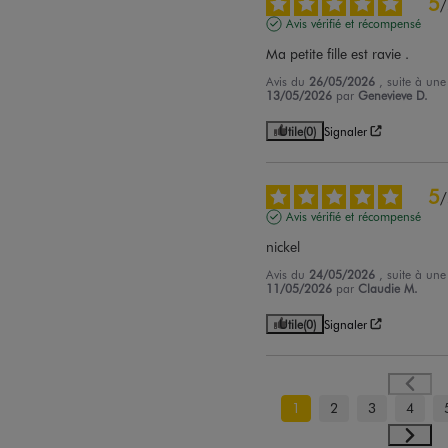
5
/
Avis vérifié et récompensé
Ma petite fille est ravie .
Avis du
26/05/2026
, suite à un
13/05/2026
par
Genevieve D.
Utile
(0)
Signaler
5
/
Avis vérifié et récompensé
nickel
Avis du
24/05/2026
, suite à un
11/05/2026
par
Claudie M.
Utile
(0)
Signaler
1
2
3
4