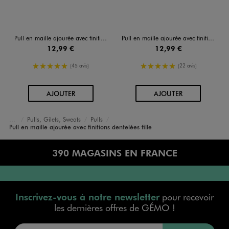
Pull en maille ajourée avec finitions dentelées fille
Pull en maille ajourée avec finitions dentelées fille
12,99 €
12,99 €
5/5 de moyenne
5/5 de moyenne
(45 avis)
(22 avis)
AU PANIER
AU PANIER
AJOUTER
AJOUTER
Pulls, Gilets, Sweats
Pulls
Accueil
Fille
Vêtements
Pull en maille ajourée avec finitions dentelées fille
390 MAGASINS EN FRANCE
Inscrivez-vous à notre newsletter
pour recevoir
les dernières offres de GÉMO !