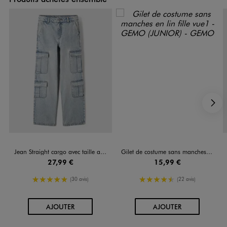
S
Jean Straight cargo avec taille ajustable fille
Gilet de costume sans manches en lin fille
27,99 €
15,99 €
5/5 de moyenne
4.5/5 de moyenne
(30 avis)
(22 avis)
AU PANIER
AU PANIER
AJOUTER
AJOUTER