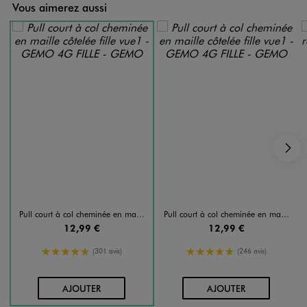
Vous aimerez aussi
S
Pull court à col cheminée en maille côtelée fille
Pull court à col cheminée en maille côtelée fille
12,99 €
12,99 €
5/5 de moyenne
5/5 de moyenne
(301 avis)
(246 avis)
AU PANIER
AU PANIER
AJOUTER
AJOUTER