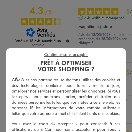
4.3
5
/
5
/
Avis vérifié et récompensé
Magnifique j'adore
Avis du
13/03/2026
, suite à une
expérience du
28/02/2026
par
Basé sur
18
avis soumis à un
Hidayet Z.
contrôle
Voir tous les avis sur ce site
Utile
(0)
Signaler
Continuer sans accepter
PRÊT À OPTIMISER
5
étoiles
9
VOTRE SHOPPING ?
4
étoiles
6
5
/
3
étoiles
3
Avis vérifié et récompensé
GÉMO et nos partenaires souhaitons utiliser des cookies et
2
étoiles
0
des technologies similaires pour fournir, mettre à jour,
NICKEL
1
étoile
0
améliorer nos services et personnaliser les annonces. Si vous
Avis du
27/02/2026
, suite à une
l'acceptez, nous pourrons stocker, accéder et traiter des
Trier les avis
expérience du
10/02/2026
par
données personnelles telles que vos visites à ce site web, les
Marie-Jeanne B.
adresses IP, les informations de votre compte utilisateur
telles que votre adresse e-mail et les identifiants des cookies.
Utile
(0)
Signaler
Vous avez le choix d'« Accepter » pour consentir à ces
utilisations, de « Continuer sans accepter » pour vous y