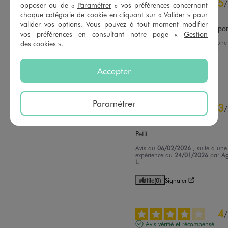
5
/
opposer ou de «
Paramétrer
» vos préférences concernant
Avis vérifié et récompensé
chaque catégorie de cookie en cliquant sur « Valider » pour
valider vos options. Vous pouvez à tout moment modifier
Taille parfaite , agréable à po
vos préférences en consultant notre page «
Gestion
Avis du
08/02/2026
, suite à une
des cookies
».
expérience du
26/01/2026
par
Vanessa M.
Accepter
Utile
(0)
Signaler
Paramétrer
3
/
Avis vérifié et récompensé
Petit
Avis du
06/02/2026
, suite à une
expérience du
24/01/2026
par
A
L.
Utile
(0)
Signaler
4
/
Avis vérifié et récompensé