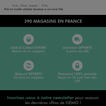
Pulls, Gilets, Sweats
Pulls
Accueil
Fille
Vêtements
Pull en maille côtelée bicolore à col rond fille
390 MAGASINS EN FRANCE
Click & Collect OFFERT
Livraison OFFERTE
Retrait 4h en magasin
A partir de 40€
Retours OFFERTS
Paiement 100% sécurisé
30 jours en magasin
Payez en 3X sans frais dès
50€
Inscrivez-vous à notre newsletter
pour recevoir
les dernières offres de GÉMO !