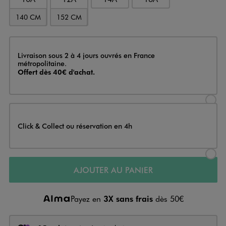
140 CM
152 CM
Livraison
Livraison sous 2 à 4 jours ouvrés en France
métropolitaine.
Offert dès 40€ d'achat.
Sélectionner l’option de livraison
Click & Collect ou réservation en 4h
Sélectionner l’option de livraiso
AJOUTER AU PANIER
Payez en
3X sans frais
dès 50€