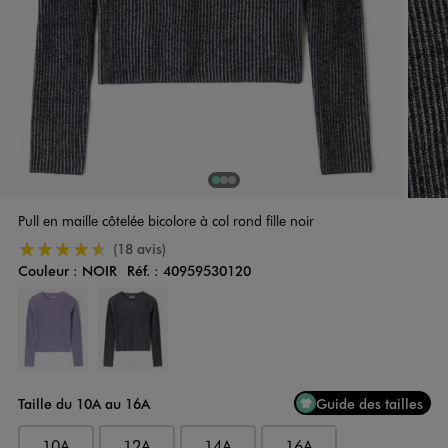
1
Sur 3
2
Sur 3
3
Sur 3
Pull en maille côtelée bicolore à col rond fille noir
4.5/5 de moyenne
(18 avis)
Couleur :
NOIR
Réf. :
40959530120
Couleur
Choisissez votre Couleur
Taille du 10A au 16A
Guide des tailles
10A
12A
14A
16A