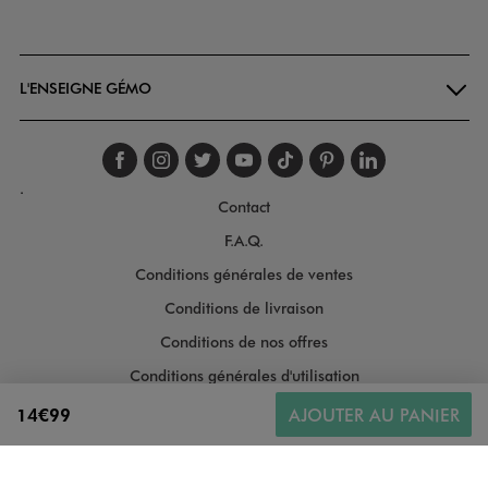
Goodays
L'ENSEIGNE GÉMO
Suivez-nous sur faceboo
Suivez-nous sur inst
Suivez-nous sur twi
Suivez-nous sur
Suivez-nous s
Suivez-nou
Suivez-
.
Contact
F.A.Q.
Conditions générales de ventes
Conditions de livraison
Conditions de nos offres
Conditions générales d'utilisation
Politique de protection des données
14€99
AJOUTER AU PANIER
Gestion des cookies
Informations légales