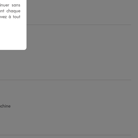
 T.
tinuer sans
ant chaque
uvez à tout
achine