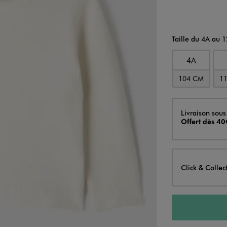
Taille du 4A au 
4A
104 CM
1
Livraison
Livraison sous
Offert dès 40
Click & Collec