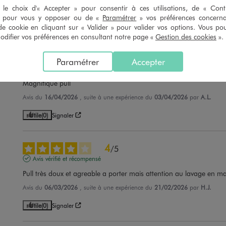
Avis du
10/06/2026
, suite à une expérience du
06/12/2025
par
Geneviève
le choix d'« Accepter » pour consentir à ces utilisations, de « Con
» pour vous y opposer ou de «
Paramétrer
» vos préférences concern
Utile
(0)
Signaler
de cookie en cliquant sur « Valider » pour valider vos options. Vous po
ifier vos préférences en consultant notre page «
Gestion des cookies
».
5
/
5
Paramétrer
Accepter
Avis vérifié et récompensé
Magnifique pull
Avis du
16/04/2026
, suite à une expérience du
03/04/2026
par
A.L.
Utile
(0)
Signaler
4
/
5
Avis vérifié et récompensé
Pull très doux et agreable a porter mais attention au lavage en m
Avis du
06/03/2026
, suite à une expérience du
21/02/2026
par
H.J.
Utile
(0)
Signaler