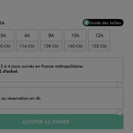
12A
Guide des tailles
5A
6A
8A
10A
12A
10 CM
116 CM
128 CM
140 CM
152 CM
 2 à 4 jours ouvrés en France métropolitaine.
€ d'achat.
Sélectionner l’option de livraison Achat et li
t ou réservation en 4h
Sélectionner l’option de livraison Achat et r
AJOUTER AU PANIER