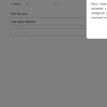
Vous avez 
1
étoile
2
accepter 
catégorie 
Trier les avis
moment mod