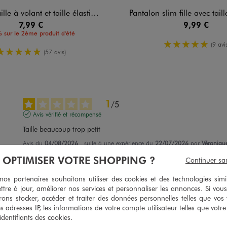
à volant et taille élastique fille
Pantalon slim fille avec tail
7,99 €
9,99 €
 sur le 2ème produit d'été
5/5 de mo
(9 avis
5/5 de moyenne
(57 avis)
1
/
5
Avis vérifié et récompensé
Taille beaucoup trop petit
Avis du
04/08/2026
, suite à une expérience du
22/07/2026
par
Véronique
À OPTIMISER VOTRE SHOPPING ?
Continuer sa
Utile
(0)
Signaler
s partenaires souhaitons utiliser des cookies et des technologies simi
ttre à jour, améliorer nos services et personnaliser les annonces. Si vous
4
/
5
ons stocker, accéder et traiter des données personnelles telles que vos v
Avis vérifié et récompensé
es adresses IP, les informations de votre compte utilisateur telles que votr
 identifiants des cookies.
Joli pull très doux