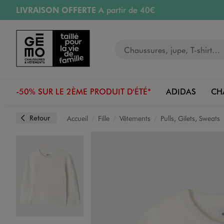
LIVRAISON OFFERTE
A partir de 40€
Aller au contenu principal
Aller à la navigation
RETRAIT ET LIVRAISON OFFERTE
en magasin
Votre recherche
RÉSERVATION GRATUITE
4h en magasin
Retours OFFERTS
pendant 30 jours
-50% SUR LE 2ÈME PRODUIT D'ÉTÉ*
ADIDAS
CH
Retour
Accueil
Fille
Vêtements
Pulls, Gilets, Sweats
Image 1 sur 3