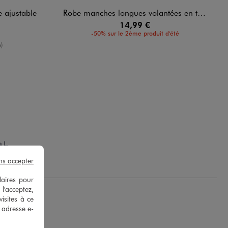
le ajustable
Robe manches longues volantées en toile de coton fleurie fille
14,99 €
-50% sur le 2ème produit d'été
yenne
)
 L.
ns accepter
laires pour
 l'acceptez,
isites à ce
e adresse e-