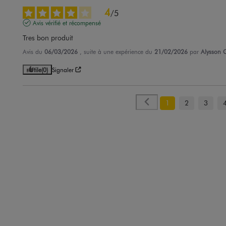
4
/
5
Avis vérifié et récompensé
Tres bon produit
Avis du
06/03/2026
, suite à une expérience du
21/02/2026
par
Alysson 
Utile
(0)
Signaler
1
2
3