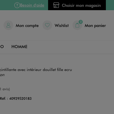
Besoin d'aide
Choisir mon magasin
0
Mon compte
Wishlist
Mon panier
DO
HOMME
intillante avec intérieur douillet fille ecru
ion
nne
1 avis)
Réf. :
40929520183
Couleur