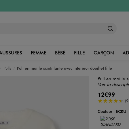
AUSSURES
FEMME
BÉBÉ
FILLE
GARÇON
A
Pulls
Pull en maille scintillante avec intérieur douillet fille
Pull en maille sc
Voir la descript
12€99
4.5/5 de moye
(9
Couleur :
ECRU
Couleur
Choisissez votre 