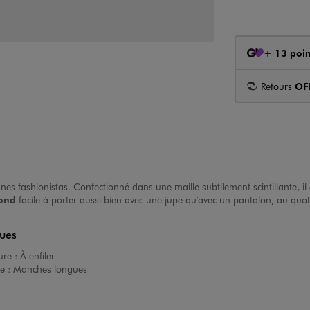
+
13 poin
Retours
OF
s fashionistas. Confectionné dans une maille subtilement scintillante, il 
rond
facile à porter aussi bien avec une jupe qu’avec un pantalon, au quo
ques
ure :
À enfiler
e :
Manches longues