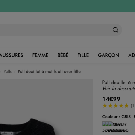
AUSSURES
FEMME
BÉBÉ
FILLE
GARÇON
A
Pulls
Pull douillet à motifs all over fille
Pull douillet à m
Voir la descript
14€99
5/5 de moyenn
(1
Couleur :
GRIS
Couleur
Choisissez votre 