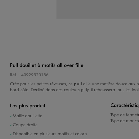
Pull douillet à motifs all over fille
Réf. :
40929520186
Créé pour les petites rêveuses, ce
pull
allie une matière douce aux re
bord-côte. Décliné dans des couleurs girly, il rehaussera tous les loo
Caractéristi
Les plus produit
Type de fermet
Maille douillette
Type de manch
Coupe droite
Disponible en plusieurs motifs et coloris