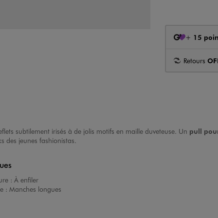
+
15 poin
Retours
OF
flets subtilement irisés à de jolis motifs en maille duveteuse. Un
pull pour
ks des jeunes fashionistas.
ques
ure :
À enfiler
e :
Manches longues