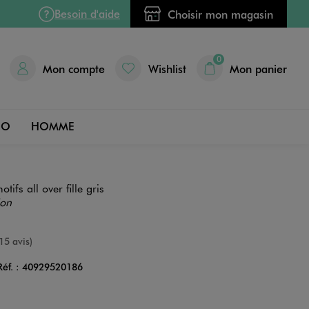
Besoin d'aide
Choisir mon magasin
0
Mon compte
Wishlist
Mon panier
DO
HOMME
otifs all over fille gris
ion
e
15 avis)
Réf. :
40929520186
Couleur