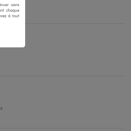
.
tinuer sans
ant chaque
uvez à tout
V.