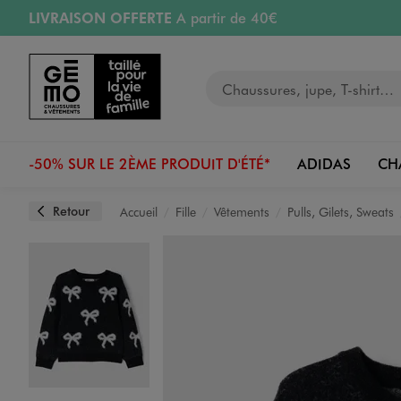
LIVRAISON OFFERTE
A partir de 40€
Aller au contenu principal
Aller à la navigation
RETRAIT ET LIVRAISON OFFERTE
en magasin
Votre recherche
RÉSERVATION GRATUITE
4h en magasin
Retours OFFERTS
pendant 30 jours
-50% SUR LE 2ÈME PRODUIT D'ÉTÉ*
ADIDAS
CH
Retour
Accueil
Fille
Vêtements
Pulls, Gilets, Sweats
Image 1 sur 3