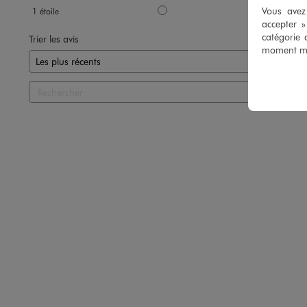
Vous avez 
1
étoile
0
accepter 
catégorie 
Trier les avis
moment mod