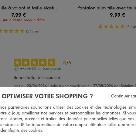
à volant et taille élastique fille
Pantalon slim fille avec tail
7,99 €
9,99 €
 sur le 2ème produit d'été
5/5 de mo
(7 avis
5/5 de moyenne
(57 avis)
5
/
5
Avis vérifié et récompensé
Bonne taille. Jolie couleur
Avis du
20/06/2026
, suite à une expérience du
27/05/2026
par
Sabrina 
À OPTIMISER VOTRE SHOPPING ?
Continuer sa
Utile
(0)
Signaler
s partenaires souhaitons utiliser des cookies et des technologies simi
ttre à jour, améliorer nos services et personnaliser les annonces. Si vous
3
/
5
ons stocker, accéder et traiter des données personnelles telles que vos v
Avis vérifié et récompensé
es adresses IP, les informations de votre compte utilisateur telles que votr
 identifiants des cookies.
Joli mais trop petit.   Rendu