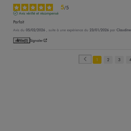
5
/
5
Avis vérifié et récompensé
Parfait
Avis du
05/02/2026
, suite à une expérience du
23/01/2026
par
Claudine
Utile
(0)
Signaler
1
2
3