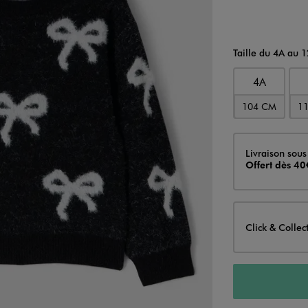
Taille du 4A au 
4A
104 CM
1
Livraison
Livraison sous
Offert dès 40
Click & Collec