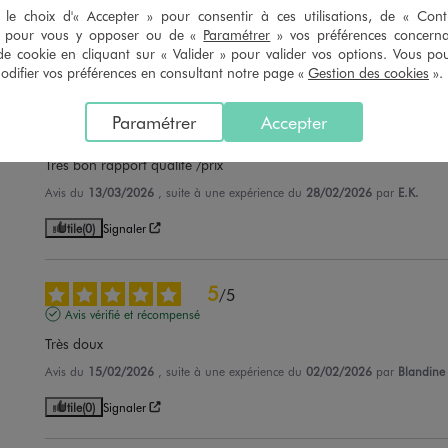
Avis du
08/04/2026
, suite à une expérience du
26/03/2026
par
Liliane C
le choix d'« Accepter » pour consentir à ces utilisations, de « Con
» pour vous y opposer ou de «
Paramétrer
» vos préférences concern
Utile
(0)
Signaler
de cookie en cliquant sur « Valider » pour valider vos options. Vous po
ifier vos préférences en consultant notre page «
Gestion des cookies
».
5
/
5
Paramétrer
Accepter
Avis vérifié et récompensé
Très bon rapport qualité /prix
Avis du
13/03/2026
, suite à une expérience du
28/02/2026
par
E.K.
Utile
(0)
Signaler
5
/
5
Avis vérifié et récompensé
Très doux
Avis du
15/02/2026
, suite à une expérience du
02/02/2026
par
Blandine 
Utile
(0)
Signaler