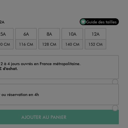
12A
Guide des tailles
5A
6A
8A
10A
12A
10 CM
116 CM
128 CM
140 CM
152 CM
 2 à 4 jours ouvrés en France métropolitaine.
€ d'achat.
Sélectionner l’option de livraison Achat et li
t ou réservation en 4h
Sélectionner l’option de livraison Achat et r
AJOUTER AU PANIER