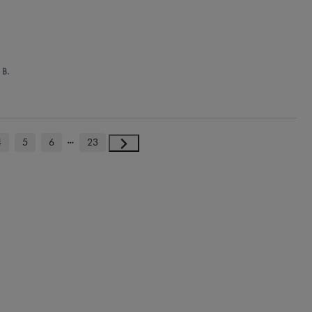
 B.
4
5
6
23