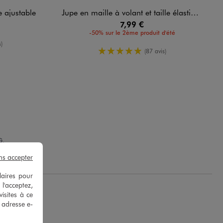
le ajustable
Jupe en maille à volant et taille élastique fille
7,99 €
-50% sur le 2ème produit d'été
yenne
)
5/5 de moyenne
(87 avis)
G.
ns accepter
laires pour
 l'acceptez,
isites à ce
e adresse e-