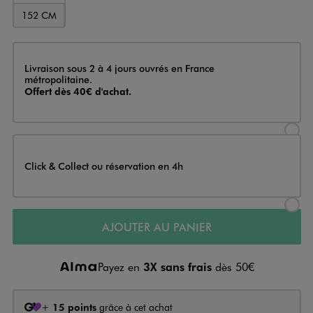
152 CM
Livraison
Livraison sous 2 à 4 jours ouvrés en France
métropolitaine.
Offert dès 40€ d'achat.
Sélectionner l’option de livraison
Click & Collect ou réservation en 4h
Sélectionner l’option de livraiso
AJOUTER AU PANIER
Payez en
3X sans frais
dès 50€
+
15 points
grâce à cet achat