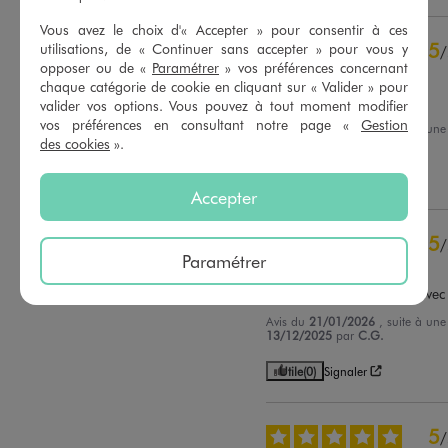
Vous avez le choix d'« Accepter » pour consentir à ces
5
étoiles
56
5
utilisations, de « Continuer sans accepter » pour vous y
/
4
étoiles
14
opposer ou de «
Paramétrer
» vos préférences concernant
Avis vérifié et récompensé
3
étoiles
1
chaque catégorie de cookie en cliquant sur « Valider » pour
2
étoiles
1
Magnifique pull
valider vos options. Vous pouvez à tout moment modifier
1
étoile
0
vos préférences en consultant notre page «
Gestion
Avis du
25/01/2026
, suite à un
des cookies
».
22/12/2025
par
Aurelie B.
Trier les avis
Utile
(0)
Signaler
Accepter
5
/
Paramétrer
Avis vérifié et récompensé
Original et mode sympa avec
Avis du
21/01/2026
, suite à un
13/12/2025
par
C.G.
Utile
(0)
Signaler
5
/