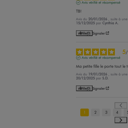
Avis vérifié et récompensé
TB!
Avis du
20/01/2026
, suite à un
15/12/2025
par
Cynthia A.
Utile
(0)
Signaler
5
/
Avis vérifié et récompensé
Ma petite fille le porte tout le
Avis du
19/01/2026
, suite à un
20/12/2025
par
S.D.
Utile
(0)
Signaler
1
2
3
4