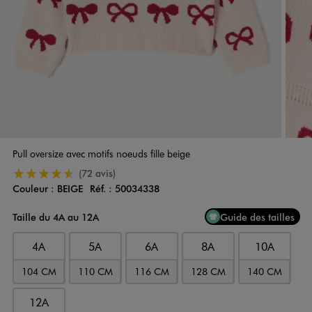
Pull oversize avec motifs noeuds fille beige
4.5/5 de moyenne
(72 avis)
Couleur :
BEIGE
Réf. :
50034338
Couleur
Choisissez votre Couleur
Taille du 4A au 12A
Guide des tailles
4A
5A
6A
8A
10A
104 CM
110 CM
116 CM
128 CM
140 CM
12A