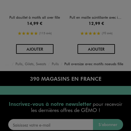
Pull douillet à motifs all over fille
Pull en maille scintillante avec intérieur douillet fille
14,99 €
12,99 €
5/5 de moyenne
5/5 de moyenne
(115 avis)
(70 avis)
AU PANIER
AU PANIER
AJOUTER
AJOUTER
Pulls, Gilets, Sweats
Pulls
Pull oversize avec motifs noeuds fille
Accueil
Fille
Vêtements
390 MAGASINS EN FRANCE
Inscrivez-vous à notre newsletter
pour recevoir
les dernières offres de GÉMO !
S’abonner