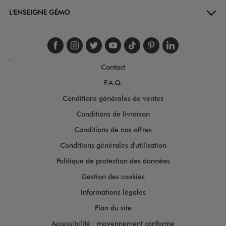
L'ENSEIGNE GÉMO
Suivez-nous sur faceboo
Suivez-nous sur inst
Suivez-nous sur twi
Suivez-nous sur
Suivez-nous s
Suivez-nou
Suivez-
.
Contact
F.A.Q.
Conditions générales de ventes
Conditions de livraison
Conditions de nos offres
Conditions générales d'utilisation
Politique de protection des données
Gestion des cookies
Informations légales
Plan du site
Accessibilité : moyennement conforme