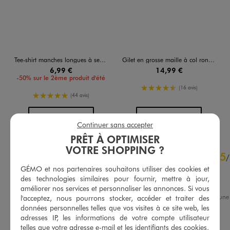
Tee-shirt manches longues à sequins brillants fille
Gilet en grosse maille à col rond fille
6,99 €
14,99 €
-50% sur le 2ème produit d'été
4.5/5 de moyenne
(16 avis)
5/5 de moyenne
(44 avis)
AU PANIER
AU PANIER
AJOUTER
AJOUTER
Continuer sans accepter
PRÊT À OPTIMISER
VOTRE SHOPPING ?
4.7
5
/
5
/
Avis vérifié et récompensé
GÉMO et nos partenaires souhaitons utiliser des cookies et
des technologies similaires pour fournir, mettre à jour,
Très bien
améliorer nos services et personnaliser les annonces. Si vous
Avis du
20/02/2026
, suite à un
l'acceptez, nous pourrons stocker, accéder et traiter des
07/02/2026
par
Myriam S.
données personnelles telles que vos visites à ce site web, les
Basé sur
72
avis soumis à un
contrôle
adresses IP, les informations de votre compte utilisateur
Utile
(0)
Signaler
Voir tous les avis sur ce site
telles que votre adresse e-mail et les identifiants des cookies.