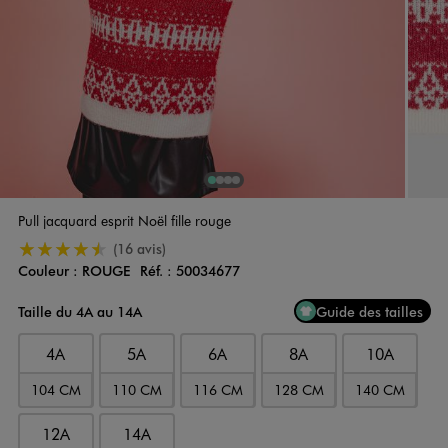
1
Sur 4
2
Sur 4
3
Sur 4
4
Sur 4
Pull jacquard esprit Noël fille rouge
4.5/5 de moyenne
(16 avis)
Couleur :
ROUGE
Réf. :
50034677
Couleur
Choisissez votre Couleur
Taille du 4A au 14A
Guide des tailles
4A
5A
6A
8A
10A
104 CM
110 CM
116 CM
128 CM
140 CM
12A
14A