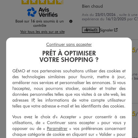
Bien chaud
Avis du
23/01/2026
, suite à une
expérience du
16/12/2025
par
C.
Basé sur
16
avis soumis à un
contrôle
Utile
(0)
Signaler
Voir tous les avis sur ce site
5
étoiles
13
Continuer sans accepter
5
/
4
étoiles
2
PRÊT À OPTIMISER
Avis vérifié et récompensé
3
étoiles
0
VOTRE SHOPPING ?
2
étoiles
1
Parfait
GÉMO et nos partenaires souhaitons utiliser des cookies et
1
étoile
0
Avis du
20/01/2026
, suite à une
des technologies similaires pour fournir, mettre à jour,
expérience du
14/12/2025
par
In
améliorer nos services et personnaliser les annonces. Si vous
Trier les avis
B.
l'acceptez, nous pourrons stocker, accéder et traiter des
données personnelles telles que vos visites à ce site web, les
Utile
(0)
Signaler
adresses IP, les informations de votre compte utilisateur
telles que votre adresse e-mail et les identifiants des cookies.
5
/
Vous avez le choix d'« Accepter » pour consentir à ces
Avis vérifié et récompensé
utilisations, de « Continuer sans accepter » pour vous y
opposer ou de «
Paramétrer
» vos préférences concernant
Très bon produit
chaque catégorie de cookie en cliquant sur « Valider » pour
Avis du
20/01/2026
, suite à une