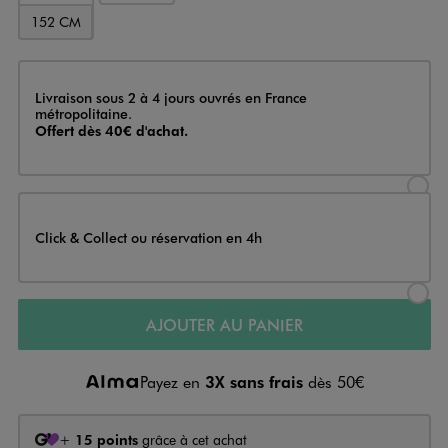
152 CM
Livraison
Livraison sous 2 à 4 jours ouvrés en France
métropolitaine.
Offert dès 40€ d'achat.
Sélectionner l’option de livraison
Click & Collect ou réservation en 4h
Sélectionner l’option de livraiso
AJOUTER AU PANIER
Payez en
3X sans frais
dès 50€
+
15 points
grâce à cet achat