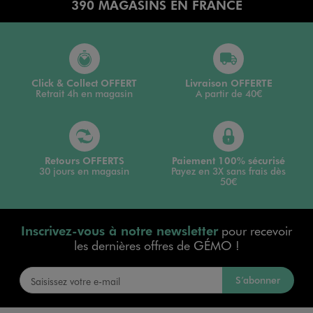
390 MAGASINS EN FRANCE
Click & Collect OFFERT
Livraison OFFERTE
Retrait 4h en magasin
A partir de 40€
Retours OFFERTS
Paiement 100% sécurisé
30 jours en magasin
Payez en 3X sans frais dès
50€
Inscrivez-vous à notre newsletter
pour recevoir
les dernières offres de GÉMO !
S’abonner