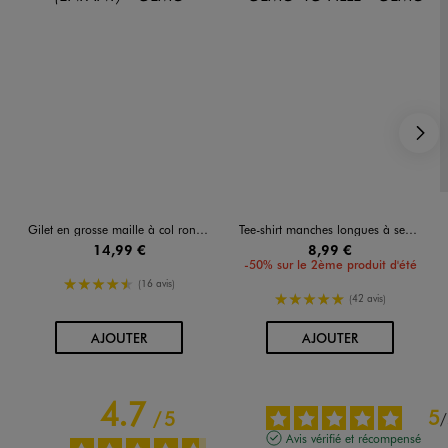
S
Gilet en grosse maille à col rond fille
Tee-shirt manches longues à sequins brillants fille
14,99 €
8,99 €
-50% sur le 2ème produit d'été
4.5/5 de moyenne
(16 avis)
5/5 de moyenne
(42 avis)
AU PANIER
AU PANIER
AJOUTER
AJOUTER
4.7
5
/
5
/
Avis vérifié et récompensé