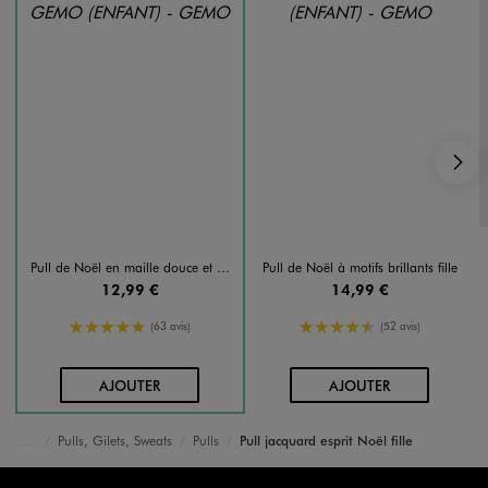
S
Pull de Noël en maille douce et chaude fille
Pull de Noël à motifs brillants fille
12,99 €
14,99 €
5/5 de moyenne
4.5/5 de moyenne
(63 avis)
(52 avis)
AU PANIER
AU PANIER
AJOUTER
AJOUTER
Pulls, Gilets, Sweats
Pulls
Pull jacquard esprit Noël fille
Accueil
Fille
Vêtements