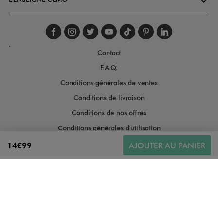
Suivez-nous sur faceboo
Suivez-nous sur inst
Suivez-nous sur twi
Suivez-nous sur
Suivez-nous s
Suivez-nou
Suivez-
.
Contact
F.A.Q.
Conditions générales de ventes
Conditions de livraison
Conditions de nos offres
Conditions générales d'utilisation
Politique de protection des données
14€99
AJOUTER AU PANIER
Gestion des cookies
Informations légales
Plan du site
Accessibilité : moyennement conforme