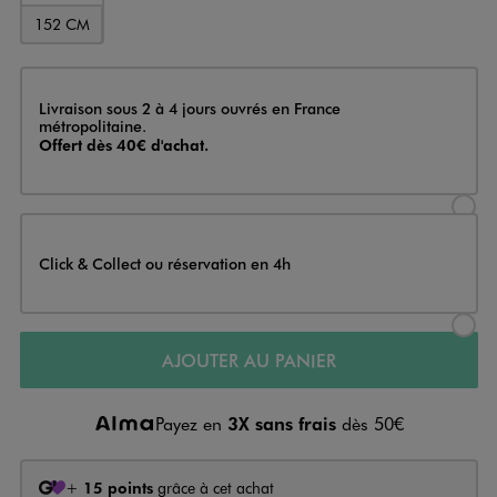
152 CM
Livraison
Livraison sous 2 à 4 jours ouvrés en France
métropolitaine.
Offert dès 40€ d'achat.
Sélectionner l’option de livraison
Click & Collect ou réservation en 4h
Sélectionner l’option de livraiso
AJOUTER AU PANIER
Payez en
3X sans frais
dès 50€
+
15 points
grâce à cet achat