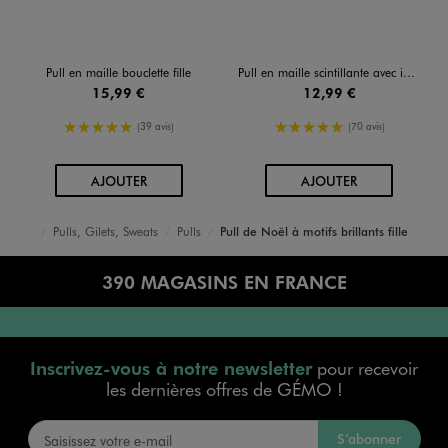
Pull en maille bouclette fille
Pull en maille scintillante avec intérieur douillet fille
15,99 €
12,99 €
5/5 de moyenne
5/5 de moyenne
(39 avis)
(70 avis)
AU PANIER
AU PANIER
AJOUTER
AJOUTER
Pulls, Gilets, Sweats
Pulls
Pull de Noël à motifs brillants fille
Accueil
Fille
Vêtements
390 MAGASINS EN FRANCE
Inscrivez-vous à notre newsletter
pour recevoir
les dernières offres de GÉMO !
S’abonner