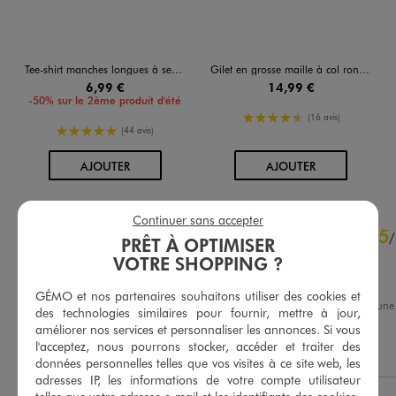
Tee-shirt manches longues à sequins brillants fille
Gilet en grosse maille à col rond fille
6,99 €
14,99 €
-50% sur le 2ème produit d'été
4.5/5 de moyenne
(16 avis)
5/5 de moyenne
(44 avis)
AU PANIER
AU PANIER
AJOUTER
AJOUTER
Continuer sans accepter
4.7
5
/
5
/
PRÊT À OPTIMISER
Avis vérifié et récompensé
VOTRE SHOPPING ?
Très stylé et confortable
GÉMO et nos partenaires souhaitons utiliser des cookies et
Avis du
19/01/2026
, suite à un
des technologies similaires pour fournir, mettre à jour,
22/12/2025
par
V.P.
Basé sur
52
avis soumis à un
améliorer nos services et personnaliser les annonces. Si vous
contrôle
l'acceptez, nous pourrons stocker, accéder et traiter des
Utile
(0)
Signaler
Voir tous les avis sur ce site
données personnelles telles que vos visites à ce site web, les
adresses IP, les informations de votre compte utilisateur
5
étoiles
39