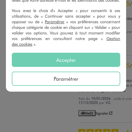
telles que votre adresse e-mail et les identifiants des cookies.
5
/
4
étoiles
10
Avis vérifié et récompensé
Vous avez le choix d'« Accepter » pour consentir à ces
3
étoiles
2
utilisations, de « Continuer sans accepter » pour vous y
2
étoiles
1
Taille parfaitement. Très agré
opposer ou de «
Paramétrer
» vos préférences concernant
porté. Ma fille l’adore
1
étoile
0
chaque catégorie de cookie en cliquant sur « Valider » pour
Avis du
19/01/2026
, suite à un
valider vos options. Vous pouvez à tout moment modifier
Trier les avis
14/12/2025
par
Ludivine C.
vos préférences en consultant notre page «
Gestion
des cookies
».
Utile
(0)
Signaler
Accepter
5
/
Avis vérifié et récompensé
Paramétrer
Très joli pull d'hiver, bien chau
peut gratter il faut juste bien 
manches longues dessous
Avis du
19/01/2026
, suite à un
17/12/2025
par
V.S.
Utile
(0)
Signaler