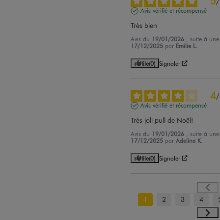
5
/
Avis vérifié et récompensé
Très bien
Avis du
19/01/2026
, suite à un
17/12/2025
par
Emilie L.
Utile
(0)
Signaler
4
/
Avis vérifié et récompensé
Très joli pull de Noël!
Avis du
19/01/2026
, suite à un
17/12/2025
par
Adeline K.
Utile
(0)
Signaler
1
2
3
4