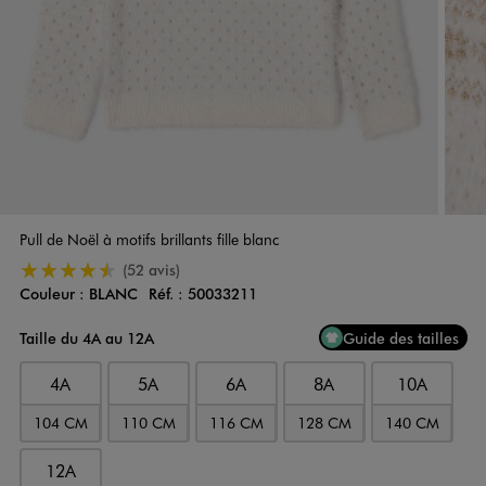
Pull de Noël à motifs brillants fille blanc
4.5/5 de moyenne
(52 avis)
Couleur :
BLANC
Réf. :
50033211
Couleur
Choisissez votre Couleur
Taille du 4A au 12A
Guide des tailles
4A
5A
6A
8A
10A
104 CM
110 CM
116 CM
128 CM
140 CM
12A