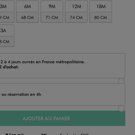
3M
6M
9M
12M
18M
9 CM
68 CM
71 CM
74 CM
80 CM
3A
8 CM
 2 à 4 jours ouvrés en France métropolitaine.
€ d'achat.
Sélectionner l’option de livraison Achat et li
t ou réservation en 4h
Sélectionner l’option de livraison Achat et r
AJOUTER AU PANIER