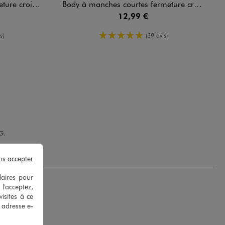
rçon (lot de 3)
Body à manches courtes fermeture croisée bébé fille (lot de 3)
12,99 €
enne
5/5 de moyenne
s)
(39 avis)
G.
ns accepter
laires pour
 l'acceptez,
isites à ce
e adresse e-