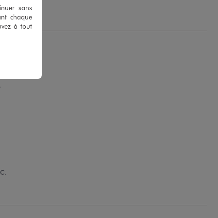
tinuer sans
ant chaque
uvez à tout
.
 C.