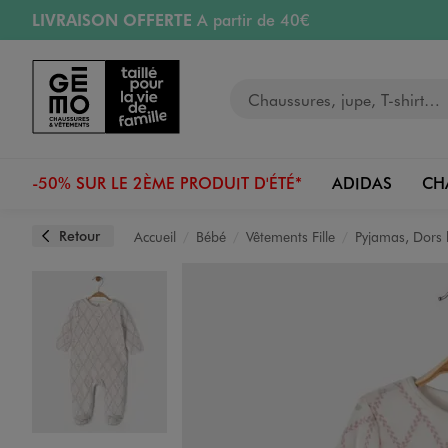
LIVRAISON OFFERTE
A partir de 40€
Aller au contenu principal
Aller à la navigation
RETRAIT ET LIVRAISON OFFERTE
en magasin
Votre recherche
RÉSERVATION GRATUITE
4h en magasin
Retours OFFERTS
pendant 30 jours
-50% SUR LE 2ÈME PRODUIT D'ÉTÉ*
ADIDAS
CH
Retour
Accueil
Bébé
Vêtements Fille
Pyjamas, Dors 
Image 1 sur 4