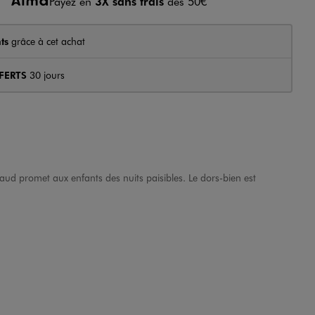
Payez en
3X sans frais
dès 50€
ts
grâce à cet achat
FERTS
30 jours
aud promet aux enfants des nuits paisibles. Le dors-bien est