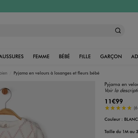
AUSSURES
FEMME
BÉBÉ
FILLE
GARÇON
A
bien
Pyjama en velours à losanges et fleurs bébé
Pyjama en velou
Voir la descript
11€99
5/5 de moyenn
(6
Couleur :
BLAN
Couleur
Choisissez votre 
Taille du 1M au 