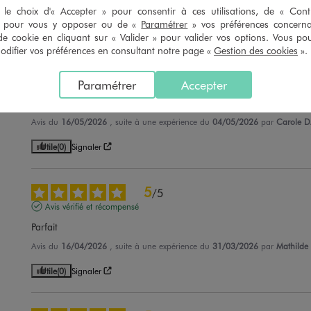
le choix d'« Accepter » pour consentir à ces utilisations, de « Con
Utile
(0)
Signaler
» pour vous y opposer ou de «
Paramétrer
» vos préférences concern
de cookie en cliquant sur « Valider » pour valider vos options. Vous po
ifier vos préférences en consultant notre page «
Gestion des cookies
».
5
/
5
Avis vérifié et récompensé
Paramétrer
Accepter
Super
Avis du
16/05/2026
, suite à une expérience du
04/05/2026
par
Carole D
Utile
(0)
Signaler
5
/
5
Avis vérifié et récompensé
Parfait
Avis du
16/04/2026
, suite à une expérience du
31/03/2026
par
Mathilde
Utile
(0)
Signaler