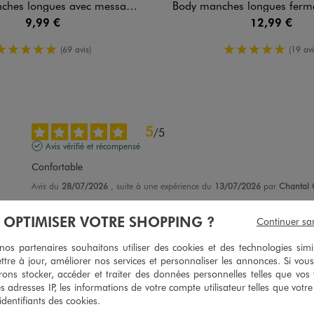
ngues avec messages bébé fille (lot de 3)
Body manches longues fermeture croisée bébé ga
9,99 €
12,99 €
5/5 de moyenne
5/5 de moy
(69 avis)
(19 avi
5
/
5
Avis vérifié et récompensé
Confortable
Avis du
28/07/2026
, suite à une expérience du
13/07/2026
par
Chantal 
Utile
(0)
Signaler
À OPTIMISER VOTRE SHOPPING ?
Continuer sa
s partenaires souhaitons utiliser des cookies et des technologies simi
5
/
5
ttre à jour, améliorer nos services et personnaliser les annonces. Si vous
Avis vérifié et récompensé
ons stocker, accéder et traiter des données personnelles telles que vos v
es adresses IP, les informations de votre compte utilisateur telles que votr
Bon rapport qualité prix
 identifiants des cookies.
Avis du
23/06/2026
, suite à une expérience du
10/06/2026
par
Sarah N.