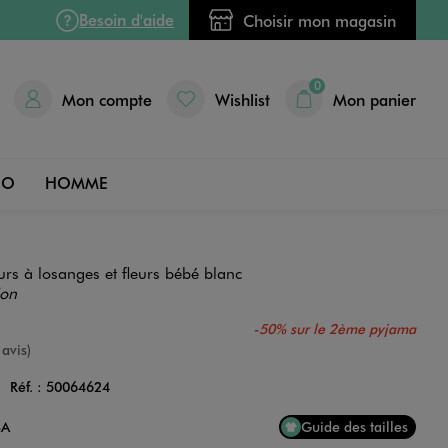
Besoin d'aide
Choisir mon magasin
0
Mon compte
Wishlist
Mon panier
DO
HOMME
rs à losanges et fleurs bébé blanc
ion
-50% sur le 2ème pyjama
e
 avis)
C
Réf. :
50064624
Couleur
3A
Guide des tailles