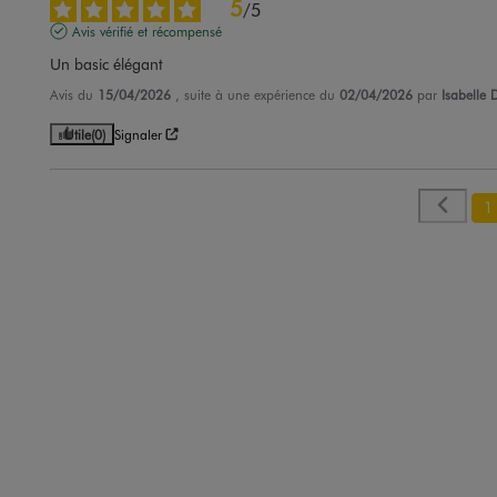
5
/
5
Avis vérifié et récompensé
Un basic élégant
Avis du
15/04/2026
, suite à une expérience du
02/04/2026
par
Isabelle 
Utile
(0)
Signaler
1