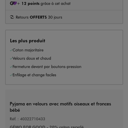
+
12 points
grâce à cet achat
Retours
OFFERTS
30 jours
Les plus produit
Coton majoritaire
Velours doux et chaud
Fermeture devant par boutons-pression
Enfilage et change faciles
Pyjama en velours avec motifs oiseaux et fronces
bébé
Réf. :
40322710433
GÉMO FOR GOOD - 20% coton recyclé