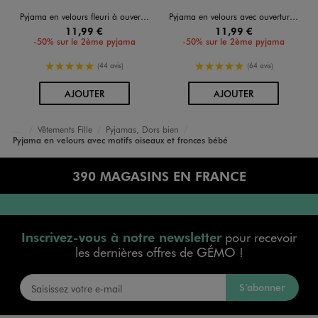
Pyjama en velours fleuri à ouverture devant bébé
Pyjama en velours avec ouverture avant et motifs pois bébé
11,99 €
11,99 €
-50% sur le 2ème pyjama
-50% sur le 2ème pyjama
5/5 de moyenne
5/5 de moyenne
(44 avis)
(64 avis)
AU PANIER
AU PANIER
AJOUTER
AJOUTER
Vêtements Fille
Pyjamas, Dors bien
Accueil
Bébé
Pyjama en velours avec motifs oiseaux et fronces bébé
390 MAGASINS EN FRANCE
Inscrivez-vous à notre newsletter
pour recevoir
les dernières offres de GÉMO !
S’abonner