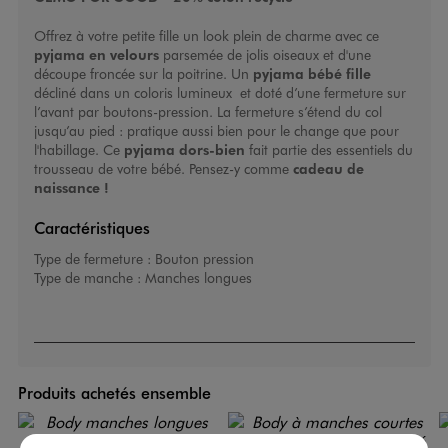
Offrez à votre petite fille un look plein de charme avec ce
pyjama en velours
parsemée de jolis oiseaux et d'une
découpe froncée sur la poitrine. Un
pyjama bébé fille
décliné dans un coloris lumineux et doté d’une fermeture sur
l’avant par boutons-pression. La fermeture s’étend du col
jusqu’au pied : pratique aussi bien pour le change que pour
l'habillage. Ce
pyjama dors-bien
fait partie des essentiels du
trousseau de votre bébé. Pensez-y comme
cadeau de
naissance !
Caractéristiques
Type de fermeture :
Bouton pression
Type de manche :
Manches longues
Produits achetés ensemble