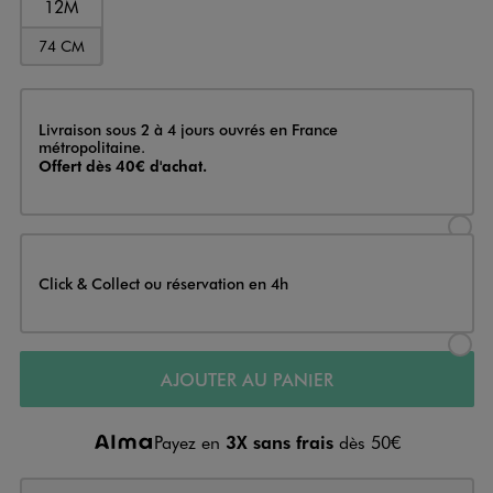
12M
74 CM
Livraison
Livraison sous 2 à 4 jours ouvrés en France
métropolitaine.
Offert dès 40€ d'achat.
Sélectionner l’option de livraison
Click & Collect ou réservation en 4h
Sélectionner l’option de livraiso
AJOUTER AU PANIER
Payez en
3X sans frais
dès 50€