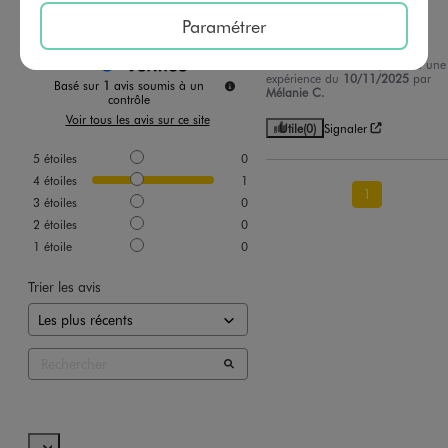
Avis vérifié et récompensé
Paramétrer
Mignon et doux
Avis du
03/12/2025
, suite à une
expérience du
10/11/2025
par
Basé sur
1
avis soumis à un
Mélanie C.
contrôle
Voir tous les avis sur ce site
Utile
(0)
Signaler
5
étoiles
0
4
étoiles
1
1
3
étoiles
0
2
étoiles
0
1
étoile
0
Trier les avis