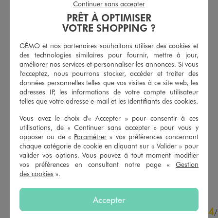
Continuer sans accepter
PRÊT À OPTIMISER
VOTRE SHOPPING ?
GÉMO et nos partenaires souhaitons utiliser des cookies et
des technologies similaires pour fournir, mettre à jour,
améliorer nos services et personnaliser les annonces. Si vous
l'acceptez, nous pourrons stocker, accéder et traiter des
données personnelles telles que vos visites à ce site web, les
adresses IP, les informations de votre compte utilisateur
telles que votre adresse e-mail et les identifiants des cookies.
Vous avez le choix d'« Accepter » pour consentir à ces
Body manches longues ouverture devant en coton bébé (lot de 3)
Body à manches courtes avec message pailleté bébé fille (lot de 3)
utilisations, de « Continuer sans accepter » pour vous y
12,99 €
9,99 €
opposer ou de «
Paramétrer
» vos préférences concernant
chaque catégorie de cookie en cliquant sur « Valider » pour
5/5 de moyenne
5/5 de moyenne
(102 avis)
(127 avis)
valider vos options. Vous pouvez à tout moment modifier
vos préférences en consultant notre page «
Gestion
AU PANIER
AU PANIER
AJOUTER
AJOUTER
des cookies
».
Accepter
4
4
/
5
/