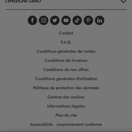
L'ENSEIGNE GÉMO
Suivez-nous sur faceboo
Suivez-nous sur inst
Suivez-nous sur twi
Suivez-nous sur
Suivez-nous s
Suivez-nou
Suivez-
.
Contact
F.A.Q.
Conditions générales de ventes
Conditions de livraison
Conditions de nos offres
Conditions générales d'utilisation
Politique de protection des données
Gestion des cookies
Informations légales
Plan du site
Accessibilité : moyennement conforme