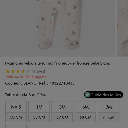
Pyjama en velours avec motifs oiseaux et fronces bébé blanc
4/5 de moyenne
(1 avis)
-50% sur le 2ème pyjama
Couleur :
BLANC
Réf. :
40322710433
Couleur
Choisissez votre Couleur
Taille du NAIS au 12M
Guide des tailles
NAIS
1M
3M
6M
9M
50 CM
53 CM
59 CM
68 CM
71 CM