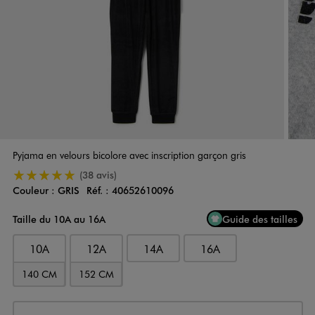
Pyjama en velours bicolore avec inscription garçon gris
5/5 de moyenne
(38 avis)
Couleur :
GRIS
Réf. :
40652610096
Couleur
Choisissez votre Couleur
Taille du 10A au 16A
Guide des tailles
10A
12A
14A
16A
140 CM
152 CM