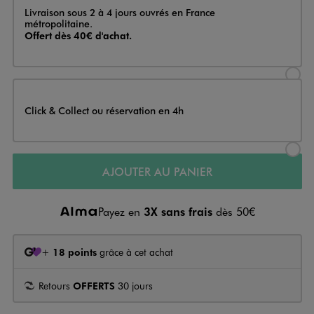
Livraison
Livraison sous 2 à 4 jours ouvrés en France
métropolitaine.
Offert dès 40€ d'achat.
Sélectionner l’option de livraison
Click & Collect ou réservation en 4h
Sélectionner l’option de livraiso
AJOUTER AU PANIER
Payez en
3X sans frais
dès 50€
+
18 points
grâce à cet achat
Retours
OFFERTS
30 jours