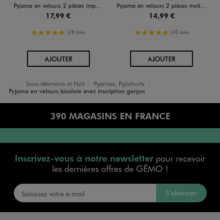
Pyjama en velours 2 pièces imprimé garçon
Pyjama en velours 2 pièces motif dinosaure garçon
17,99 €
14,99 €
5/5 de moyenne
5/5 de moyenne
(28 avis)
(42 avis)
AU PANIER
AU PANIER
AJOUTER
AJOUTER
Sous-vêtements et Nuit
Pyjamas, Pyjashorts
Accueil
Garçon
Pyjama en velours bicolore avec inscription garçon
390 MAGASINS EN FRANCE
Inscrivez-vous à notre newsletter
pour recevoir
les dernières offres de GÉMO !
S’abonner