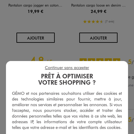
Pantalon cargo jogger en coton stretch à taille élastiquée garçon
Pantalon cargo loose en denim stretch coloré garçon
19,99 €
24,99 €
4.5/5 de moyenne
(7 avis)
AU PANIER
AU PANIER
AJOUTER
AJOUTER
4.8
5
/
5
/
Continuer sans accepter
Avis vérifié et récompensé
PRÊT À OPTIMISER
De bonne qualité mais taille 
VOTRE SHOPPING ?
Avis du
13/04/2026
, suite à un
26/03/2026
par
Melina G.
Basé sur
38
avis soumis à un
GÉMO et nos partenaires souhaitons utiliser des cookies et
contrôle
des technologies similaires pour fournir, mettre à jour,
Utile
(0)
Signaler
Voir tous les avis sur ce site
améliorer nos services et personnaliser les annonces. Si vous
l'acceptez, nous pourrons stocker, accéder et traiter des
5
étoiles
31
données personnelles telles que vos visites à ce site web, les
5
/
4
étoiles
5
adresses IP, les informations de votre compte utilisateur
Avis vérifié et récompensé
3
étoiles
2
telles que votre adresse e-mail et les identifiants des cookies.
2
étoiles
0