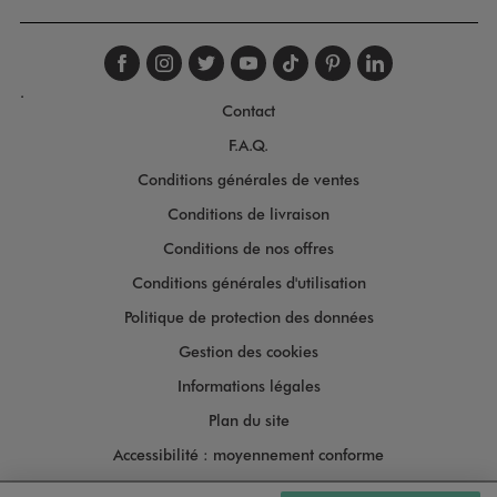
Suivez-nous sur faceboo
Suivez-nous sur inst
Suivez-nous sur twi
Suivez-nous sur
Suivez-nous s
Suivez-nou
Suivez-
.
Contact
F.A.Q.
Conditions générales de ventes
Conditions de livraison
Conditions de nos offres
Conditions générales d'utilisation
Politique de protection des données
Gestion des cookies
Informations légales
Plan du site
Accessibilité : moyennement conforme