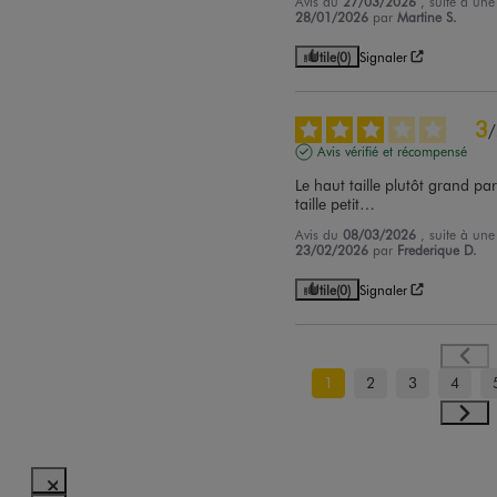
Avis du
27/03/2026
, suite à un
28/01/2026
par
Martine S.
Utile
(0)
Signaler
3
/
Avis vérifié et récompensé
Le haut taille plutôt grand par
taille petit…
Avis du
08/03/2026
, suite à un
23/02/2026
par
Frederique D.
Utile
(0)
Signaler
1
2
3
4