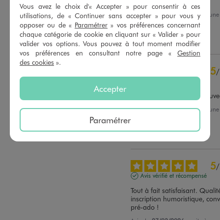
Parfait!
Vous avez le choix d'« Accepter » pour consentir à ces
1
étoile
0
Avis du
05/04/2026
, suite à un
utilisations, de « Continuer sans accepter » pour vous y
18/03/2026
par
Martine J.
opposer ou de «
Paramétrer
» vos préférences concernant
Trier les avis
chaque catégorie de cookie en cliquant sur « Valider » pour
Utile
(0)
Signaler
valider vos options. Vous pouvez à tout moment modifier
vos préférences en consultant notre page «
Gestion
des cookies
».
5
/
Avis vérifié et récompensé
Accepter
Mon fils est ravi de son nou
Avis du
31/03/2026
, suite à un
12/03/2026
par
Mélina R.
Paramétrer
Utile
(0)
Signaler
5
/
Avis vérifié et récompensé
Tout à fait satisfaisant. Qualité
inscription humoristique, convi
pré-ado !