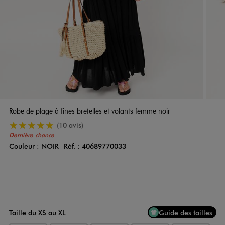
Robe de plage à fines bretelles et volants femme noir
5/5 de moyenne
(10 avis)
Dernière chance
Couleur :
NOIR
Réf. :
40689770033
Couleur
Choisissez votre Couleur
Taille du XS au XL
Guide des tailles