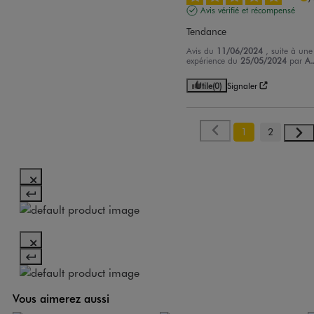
Avis vérifié et récompensé
Tendance
Avis du
11/06/2024
, suite à une
expérience du
25/05/2024
par
A.
Utile
(0)
Signaler
1
2
Vous aimerez aussi