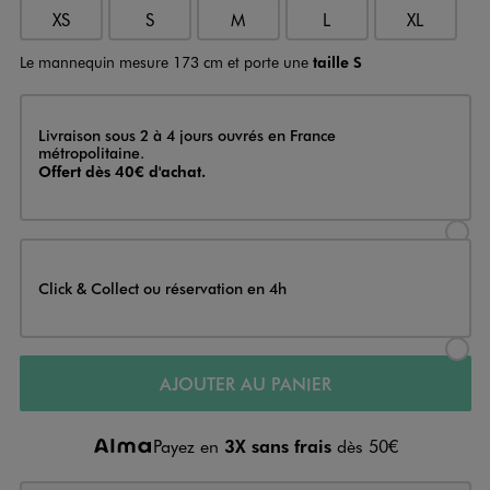
XS
S
M
L
XL
Le mannequin mesure 173 cm et porte une
taille S
Livraison
Livraison sous 2 à 4 jours ouvrés en France
métropolitaine.
Offert dès 40€ d'achat.
Sélectionner l’option de livraison
Click & Collect ou réservation en 4h
Sélectionner l’option de livraiso
AJOUTER AU PANIER
Payez en
3X sans frais
dès 50€