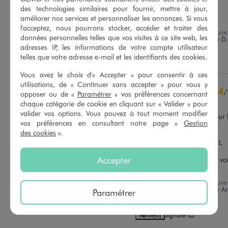
Avis vérifié et récompensé
des technologies similaires pour fournir, mettre à jour,
améliorer nos services et personnaliser les annonces. Si vous
Parfait
l'acceptez, nous pourrons stocker, accéder et traiter des
Avis du
30/06/2026
, suite à une
données personnelles telles que vos visites à ce site web, les
expérience du
17/06/2026
par
D.
Basé sur
10
avis soumis à un
adresses IP, les informations de votre compte utilisateur
contrôle
telles que votre adresse e-mail et les identifiants des cookies.
Utile
(0)
Signaler
Voir tous les avis sur ce site
Vous avez le choix d'« Accepter » pour consentir à ces
5
étoiles
8
utilisations, de « Continuer sans accepter » pour vous y
4
/
4
étoiles
2
opposer ou de «
Paramétrer
» vos préférences concernant
Avis vérifié et récompensé
3
étoiles
0
chaque catégorie de cookie en cliquant sur « Valider » pour
valider vos options. Vous pouvez à tout moment modifier
2
étoiles
0
Le haut bâille légèrement sur l
vos préférences en consultant notre page «
Gestion
côtés 

1
étoile
0
des cookies
».
Le restes est top, elle est 
élastique j’ai pris une taille L 
Trier les avis
alors que je prends du S 
Accepter
habituellement. Cela ne se voit
pas
Avis du
30/06/2025
, suite à une
expérience du
17/06/2025
par
A
Paramétrer
Sophie B.
Utile
(0)
Signaler