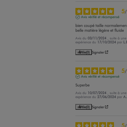
5
/
Avis vérifié et récompensé
bien coupé taille normalement
belle matière légère et fluide
Avis du
03/11/2024
, suite à une
expérience du
17/10/2024
par
L.
Utile
(0)
Signaler
5
/
Avis vérifié et récompensé
Superbe
Avis du
10/07/2024
, suite à une
expérience du
27/06/2024
par
A.
Utile
(0)
Signaler
5
/