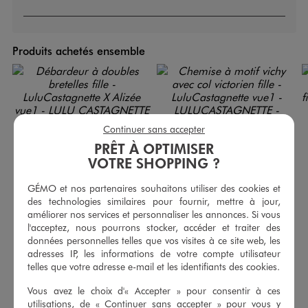
Produits achetés ensemble
Continuer sans accepter
PRÊT À OPTIMISER
VOTRE SHOPPING ?
GÉMO et nos partenaires souhaitons utiliser des cookies et
des technologies similaires pour fournir, mettre à jour,
améliorer nos services et personnaliser les annonces. Si vous
l'acceptez, nous pourrons stocker, accéder et traiter des
données personnelles telles que vos visites à ce site web, les
adresses IP, les informations de votre compte utilisateur
Débardeur à doubles bretelles fille - LuluCastagnette X Alizée
Chemise à motif vichy avec col victorien fille - LuluCastagnette
telles que votre adresse e-mail et les identifiants des cookies.
7,99 €
17,99 €
-50% sur le 2ème produit d'été
Vous avez le choix d'« Accepter » pour consentir à ces
utilisations, de « Continuer sans accepter » pour vous y
5/5 de moyenne
(12 avis)