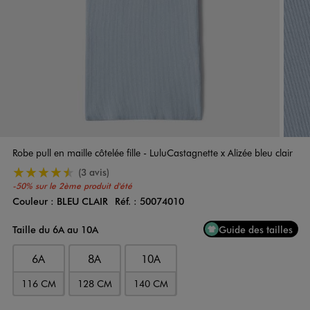
Robe pull en maille côtelée fille - LuluCastagnette x Alizée bleu clair
4.5/5 de moyenne
(3 avis)
-50% sur le 2ème produit d'été
Couleur :
BLEU CLAIR
Réf. :
50074010
Couleur
Choisissez votre Couleur
Taille du 6A au 10A
Guide des tailles
6A
8A
10A
116 CM
128 CM
140 CM