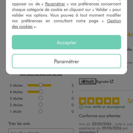
opposer ou de «
Paramétrer
» vos préférences concernant
chaque catégorie de cookie en cliquant sur « Valider » pour
AU PANIER
AU PANIER
AJOUTER
AJOUTER
valider vos options. Vous pouvez à tout moment modifier
vos préférences en consultant notre page «
Gestion
des cookies
».
4.7
4
/
5
/
Avis vérifié et récompensé
Accepter
Ma fille l’adore. Elles très jolie.
Voir dans le temps.
Paramétrer
Avis du
23/05/2026
, suite à une
Basé sur
3
avis soumis à un
expérience du
02/05/2026
par
contrôle
Marine B.
Voir tous les avis sur ce site
Utile
(0)
Signaler
5
étoiles
2
4
étoiles
1
3
étoiles
0
5
/
2
étoiles
0
Avis vérifié et récompensé
1
étoile
0
Conforme aux attentes
Trier les avis
Avis du
22/05/2026
, suite à une
expérience du
09/05/2026
par
Amandine T.