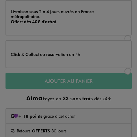
Livraison
Livraison sous 2 à 4 jours ouvrés en France
métropolitaine.
Offert dès 40€ d'achat.
Sélectionner l’option de livraison
Click & Collect ou réservation en 4h
Sélectionner l’option de livraiso
AJOUTER AU PANIER
Payez en
3X sans frais
dès 50€
+
18 points
grâce à cet achat
Retours
OFFERTS
30 jours