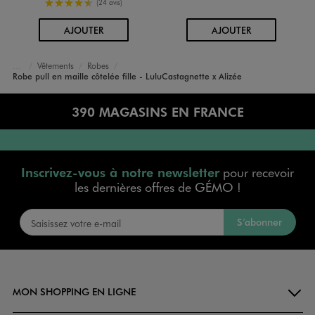
4.5/5 de moyenne
(24 avis)
AU PANIER
AU PANIER
AJOUTER
AJOUTER
Vêtements
Robes
Accueil
Fille
Robe pull en maille côtelée fille - LuluCastagnette x Alizée
390 MAGASINS EN FRANCE
Inscrivez-vous à notre newsletter
pour recevoir
les dernières offres de GÉMO !
S’abonner
MON SHOPPING EN LIGNE