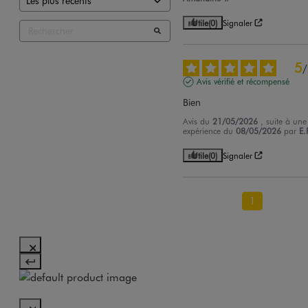
Utile
(0)
Signaler
5
/
Avis vérifié et récompensé
Bien
Avis du
21/05/2026
, suite à une
expérience du
08/05/2026
par
E.
Utile
(0)
Signaler
1