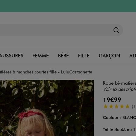
AUSSURES
FEMME
BÉBÉ
FILLE
GARÇON
A
tières à manches courtes fille - LuluCastagnette
Robe bi-matière
Voir la descript
19€99
5/5 de moyenn
(1
Couleur :
BLAN
Couleur
Choisissez votre 
Taille du 4A au 