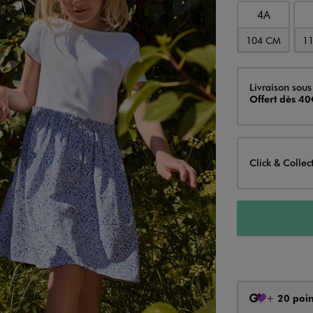
4A
104 CM
1
Livraison
Livraison sous
Offert dès 40
Click & Collec
+
20 poin