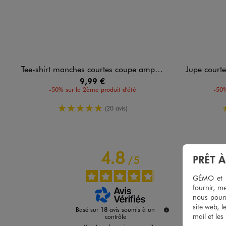
Tee-shirt manches courtes coupe ample en coton flammé fille - LuluCastagnette
Jupe courte à vo
9,99 €
-50% sur le 2ème produit d'été
-50%
5/5 de moyenne
(20 avis)
4.8
PRÊT 
/
5
GÉMO et no
fournir, me
nous pourr
site web, l
Basé sur
18
avis soumis à un
mail et les
contrôle