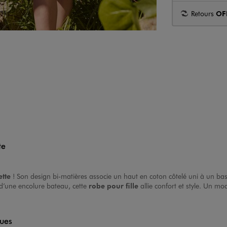
Retours
OF
te
tte
! Son design bi-matières associe un haut en coton côtelé uni à un bas
 d’une encolure bateau, cette
robe pour fille
allie confort et style. Un mo
ques