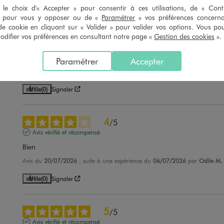
le choix d'« Accepter » pour consentir à ces utilisations, de « Con
» pour vous y opposer ou de «
Paramétrer
» vos préférences concern
5
/
5
de cookie en cliquant sur « Valider » pour valider vos options. Vous po
Avis vérifié et récompensé
ifier vos préférences en consultant notre page «
Gestion des cookies
».
la robe etait pour ma petite fille 

elle aime
Paramétrer
Accepter
Avis du
21/07/2026
, suite à une expérience du
07/07/2026
par
Edith R.
Utile
(0)
Signaler
4
/
5
Avis vérifié et récompensé
Bien
Avis du
20/07/2026
, suite à une expérience du
06/07/2026
par
Odile M.
Utile
(0)
Signaler
5
/
5
Avis vérifié et récompensé