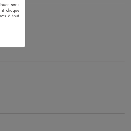
tinuer sans
ant chaque
uvez à tout