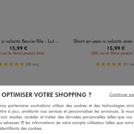
lants fleurie fille - LuluCastagnette
Short en jean à volants avec ceinture fleurie fille -
15,99 €
15,99 €
 sur le 2ème produit d'été
-50% sur le 2ème produit 
5/5 de moyenne
5/5 de moy
(28 avis)
(51 avi
À OPTIMISER VOTRE SHOPPING ?
5
Continuer sa
/
5
Avis vérifié et récompensé
s partenaires souhaitons utiliser des cookies et des technologies simi
Élégante
ttre à jour, améliorer nos services et personnaliser les annonces. Si vous
ons stocker, accéder et traiter des données personnelles telles que vos v
Avis du
05/08/2026
, suite à une expérience du
23/07/2026
par
Françoise
es adresses IP, les informations de votre compte utilisateur telles que votr
 identifiants des cookies.
Utile
(0)
Signaler