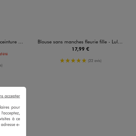
 LuluCastagnette
Blouse sans manches fleurie fille - LuluCastagnette
17,99 €
d'été
5/5 de moyenne
(22 avis)
enne
s)
ns accepter
laires pour
 l'acceptez,
isites à ce
 B.
e adresse e-