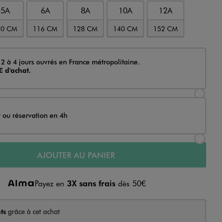
5A
6A
8A
10A
12A
10 CM
116 CM
128 CM
140 CM
152 CM
 2 à 4 jours ouvrés en France métropolitaine.
€ d'achat.
Sélectionner l’option de livraison Achat et li
t ou réservation en 4h
Sélectionner l’option de livraison Achat et r
AJOUTER AU PANIER
Payez en
3X sans frais
dès 50€
ts
grâce à cet achat