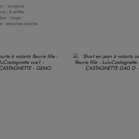
ur :
Long(ue)
ure :
À enfiler
bas :
Large
e :
Manches courtes