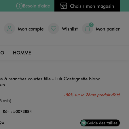
Besoin d'aide
Choisir mon magasin
0
Mon compte
Wishlist
Mon panier
DO
HOMME
s à manches courtes fille - LuluCastagnette blanc
ion
-50% sur le 2ème produit d'été
e
8 avis)
C
Réf. :
50073884
Couleur
12A
Guide des tailles