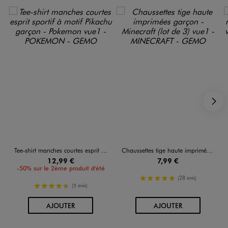
S
Tee-shirt manches courtes esprit sportif à motif Pikachu garçon - Pokemon
Chaussettes tige haute imprimées garçon - Minecraft (lot de 3)
12,99 €
7,99 €
-50% sur le 2ème produit d'été
5/5 de moyenne
(28 avis)
4.5/5 de moyenne
(5 avis)
AU PANIER
AU PANIER
AJOUTER
AJOUTER