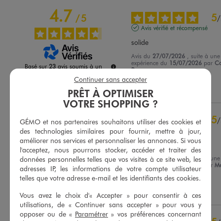
4.7
5
/
5
/
Avis vérifié et récompensé
solide
Avis du
27/07/2026
, suite à une
expérience du
15/07/2026
par
Co
Basé sur
23
avis soumis à un
P.
contrôle
Continuer sans accepter
Voir tous les avis sur ce site
Utile
(0)
Signaler
PRÊT À OPTIMISER
VOTRE SHOPPING ?
5
étoiles
19
4
étoiles
2
5
/
GÉMO et nos partenaires souhaitons utiliser des cookies et
3
étoiles
1
Avis vérifié et récompensé
des technologies similaires pour fournir, mettre à jour,
2
étoiles
0
améliorer nos services et personnaliser les annonces. Si vous
Parfait !
1
étoile
1
l'acceptez, nous pourrons stocker, accéder et traiter des
Avis du
24/07/2026
, suite à une
données personnelles telles que vos visites à ce site web, les
Trier les avis
expérience du
11/07/2026
par
Me
adresses IP, les informations de votre compte utilisateur
Z.
telles que votre adresse e-mail et les identifiants des cookies.
Utile
(0)
Signaler
Vous avez le choix d'« Accepter » pour consentir à ces
utilisations, de « Continuer sans accepter » pour vous y
opposer ou de «
Paramétrer
» vos préférences concernant