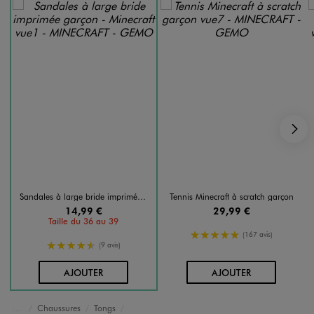
S
Sandales à large bride imprimée garçon - Minecraft
Tennis Minecraft à scratch garçon
14,99 €
29,99 €
Taille du 36 au 39
5/5 de moyenne
(167 avis)
4.5/5 de moyenne
(9 avis)
AU PANIER
AU PANIER
AJOUTER
AJOUTER
Chaussures
Tongs