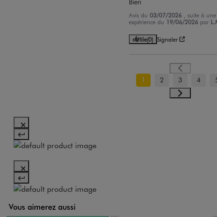
Bien
Avis du
03/07/2026
, suite à une
expérience du
19/06/2026
par
L.
Utile
(0)
Signaler
1
2
3
4
Vous aimerez aussi