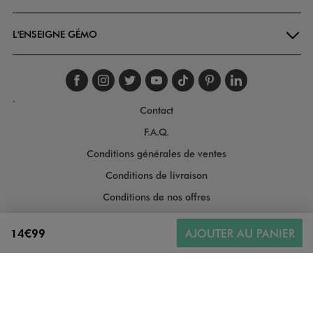
L'ENSEIGNE GÉMO
Suivez-nous sur faceboo
Suivez-nous sur inst
Suivez-nous sur twi
Suivez-nous sur
Suivez-nous s
Suivez-nou
Suivez-
.
Contact
F.A.Q.
Conditions générales de ventes
Conditions de livraison
Conditions de nos offres
Conditions générales d'utilisation
14€99
AJOUTER AU PANIER
Politique de protection des données
Gestion des cookies
Informations légales
Plan du site