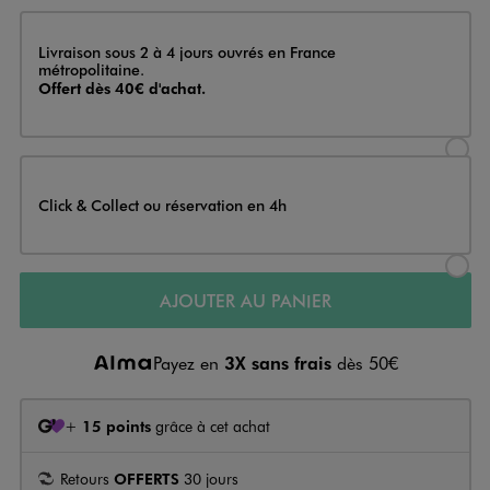
Livraison
Livraison sous 2 à 4 jours ouvrés en France
métropolitaine.
Offert dès 40€ d'achat.
Sélectionner l’option de livraison
Click & Collect ou réservation en 4h
Sélectionner l’option de livraiso
AJOUTER AU PANIER
Payez en
3X sans frais
dès 50€
+
15 points
grâce à cet achat
Retours
OFFERTS
30 jours