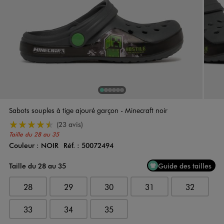
1
Sur 6
2
Sur 6
3
Sur 6
4
Sur 6
5
Sur 6
6
Sur 6
Sabots souples à tige ajouré garçon - Minecraft noir
4.5/5 de moyenne
(23 avis)
Taille du 28 au 35
Couleur :
NOIR
Réf. :
50072494
Couleur
Choisissez votre Couleur
Taille du 28 au 35
Guide des tailles
28
29
30
31
32
33
34
35