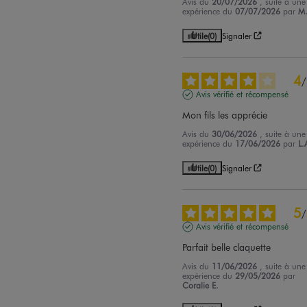
Avis du
20/07/2026
, suite à une
expérience du
07/07/2026
par
M.
Utile
(0)
Signaler
4
/
Avis vérifié et récompensé
Mon fils les apprécie
Avis du
30/06/2026
, suite à une
expérience du
17/06/2026
par
L.
Utile
(0)
Signaler
5
/
Avis vérifié et récompensé
Parfait belle claquette
Avis du
11/06/2026
, suite à une
expérience du
29/05/2026
par
Coralie E.