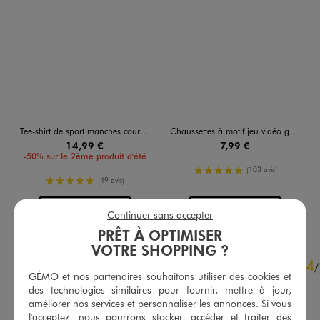
Tee-shirt de sport manches courtes imprimé garçon - Minecraft
Chaussettes à motif jeu vidéo garçon (lot de 3) - Minecraft
14,99 €
7,99 €
-50% sur le 2ème produit d'été
5/5 de moyenne
(103 avis)
5/5 de moyenne
(49 avis)
AU PANIER
AU PANIER
AJOUTER
AJOUTER
Continuer sans accepter
PRÊT À OPTIMISER
VOTRE SHOPPING ?
4.7
4
/
5
/
GÉMO et nos partenaires souhaitons utiliser des cookies et
Avis vérifié et récompensé
des technologies similaires pour fournir, mettre à jour,
Rien a dire
améliorer nos services et personnaliser les annonces. Si vous
l'acceptez, nous pourrons stocker, accéder et traiter des