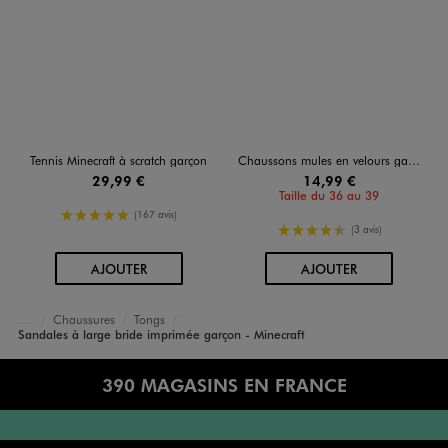
Tennis Minecraft à scratch garçon
Chaussons mules en velours garçon - Minecraft
29,99 €
14,99 €
Taille du 36 au 39
5/5 de moyenne
(167 avis)
4.5/5 de moyenne
(3 avis)
AU PANIER
AU PANIER
AJOUTER
AJOUTER
Chaussures
Tongs
Accueil
Garçon
Sandales à large bride imprimée garçon - Minecraft
390 MAGASINS EN FRANCE