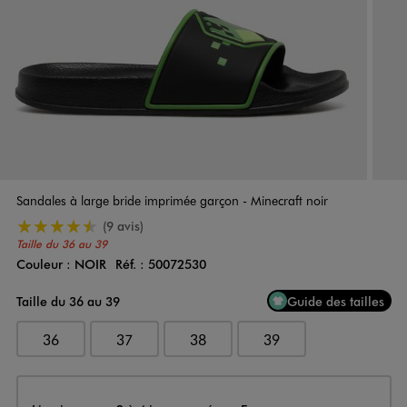
Sandales à large bride imprimée garçon - Minecraft noir
4.5/5 de moyenne
(9 avis)
Taille du 36 au 39
Couleur :
NOIR
Réf. :
50072530
Couleur
Choisissez votre Couleur
Taille du 36 au 39
Guide des tailles
36
37
38
39
Livraison