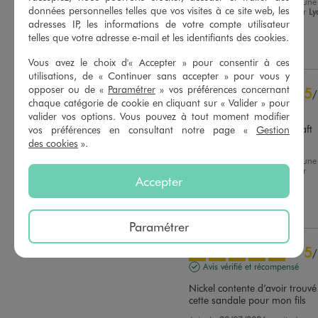
Avis du
03/08/2026
, suite à une
données personnelles telles que vos visites à ce site web, les
expérience du
21/07/2026
par
Ly
Basé sur
9
avis soumis à un
O.
adresses IP, les informations de votre compte utilisateur
contrôle
telles que votre adresse e-mail et les identifiants des cookies.
Voir tous les avis sur ce site
Utile
(0)
Signaler
Vous avez le choix d'« Accepter » pour consentir à ces
5
étoiles
6
utilisations, de « Continuer sans accepter » pour vous y
4
étoiles
3
opposer ou de «
Paramétrer
» vos préférences concernant
5
/
3
étoiles
0
chaque catégorie de cookie en cliquant sur « Valider » pour
Avis vérifié et récompensé
valider vos options. Vous pouvez à tout moment modifier
2
étoiles
0
Super mais le logo minecraft 
vos préférences en consultant notre page «
Gestion
1
étoile
0
commence à partir
des cookies
».
Trier les avis
Avis du
26/07/2026
, suite à une
expérience du
13/07/2026
par
Accepter
Veronique B.
Utile
(0)
Signaler
Paramétrer
5
/
Avis vérifié et récompensé
Nickel contente d’avoir trouvé 
cette sandale pour mon fils