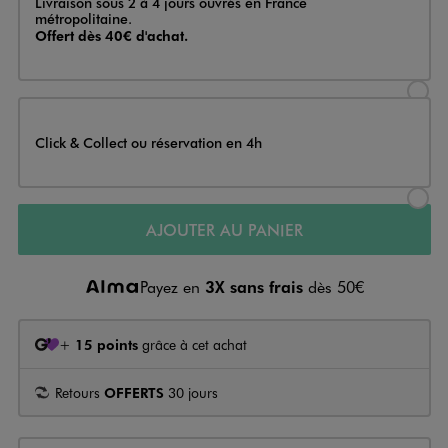
Livraison sous 2 à 4 jours ouvrés en France
métropolitaine.
Offert dès 40€ d'achat.
Sélectionner l’option de livraison
Click & Collect ou réservation en 4h
Sélectionner l’option de livraiso
AJOUTER AU PANIER
Payez en
3X sans frais
dès 50€
+
15 points
grâce à cet achat
Retours
OFFERTS
30 jours