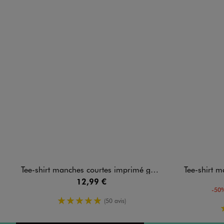
Tee-shirt manches courtes imprimé garçon - Minecraft
Tee-shirt manche
12,99 €
-50%
5/5 de moyenne
(50 avis)