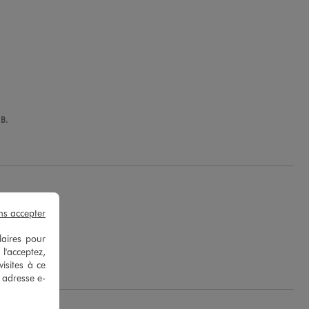
 B.
ns accepter
laires pour
 F.
 l'acceptez,
isites à ce
e adresse e-