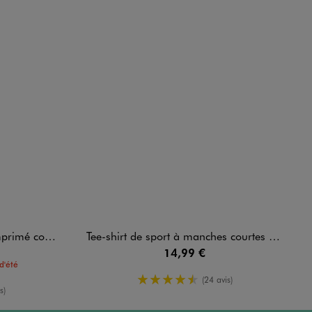
çon - PlayStation
Tee-shirt de sport à manches courtes garçon - Camps United
14,99 €
d'été
4.5/5 de moyenne
(24 avis)
enne
s)