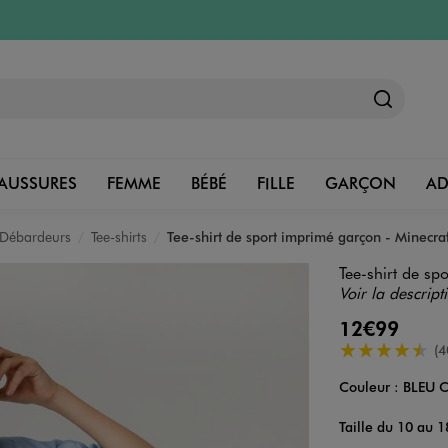
AUSSURES
FEMME
BÉBÉ
FILLE
GARÇON
A
, Débardeurs
Tee-shirts
Tee-shirt de sport imprimé garçon - Minecraf
Tee-shirt de sp
Voir la descript
12€99
4.5/5 de moye
(4
Couleur :
BLEU C
Couleur
Choisissez votre 
Taille du 10 au 