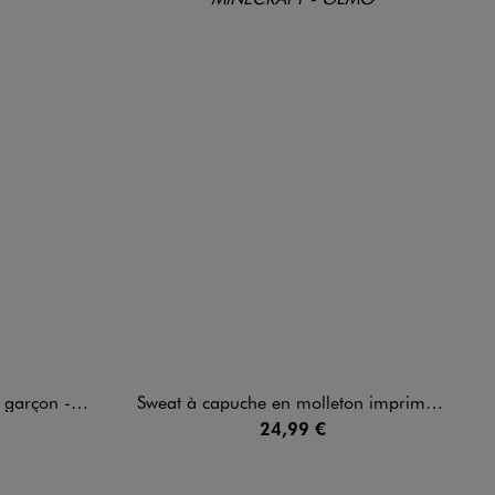
rçon - NBA
Sweat à capuche en molleton imprimé all over garçon - Minecraft
24,99 €