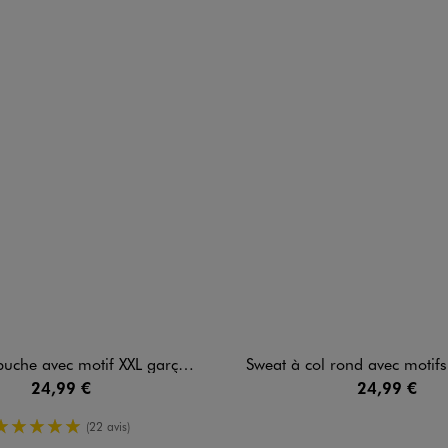
e avec motif XXL garçon - Fortnite
Sweat à col rond avec motifs ga
24,99 €
24,99 €
5/5 de moyenne
(22 avis)