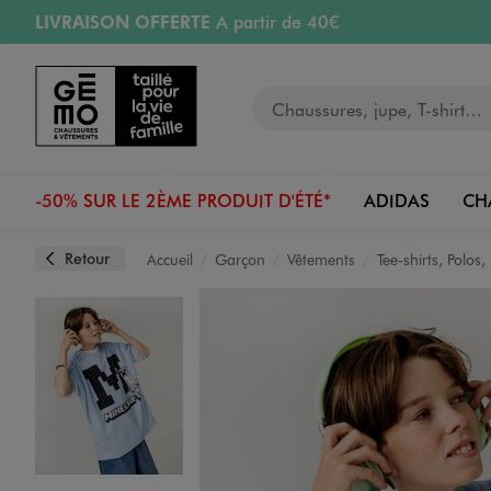
LIVRAISON OFFERTE
A partir de 40€
Aller au contenu principal
Aller à la navigation
RETRAIT ET LIVRAISON OFFERTE
en magasin
Votre recherche
RÉSERVATION GRATUITE
4h en magasin
Retours OFFERTS
pendant 30 jours
-50% SUR LE 2ÈME PRODUIT D'ÉTÉ*
ADIDAS
CH
Retour
Accueil
Garçon
Vêtements
Tee-shirts, Polos
Image 1 sur 5