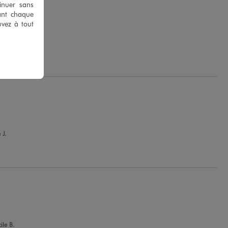
tinuer sans
ant chaque
uvez à tout
G.
 J.
ile B.