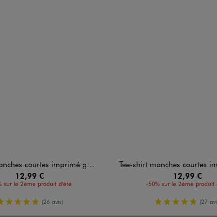
s courtes imprimé garçon - Minecraft
Tee-shirt manches courtes imprimé coupe oversize gar
12,99 €
12,99 €
 sur le 2ème produit d'été
-50% sur le 2ème produit 
5/5 de moyenne
5/5 de moy
(26 avis)
(27 avi