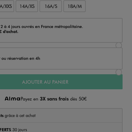
A/XXS
14A/XS
16A/S
18A/M
 2 à 4 jours ouvrés en France métropolitaine.
€ d'achat.
Sélectionner l’option de livraison Achat et li
t ou réservation en 4h
Sélectionner l’option de livraison Achat et r
AJOUTER AU PANIER
Payez en
3X sans frais
dès 50€
ts
grâce à cet achat
FERTS
30 jours