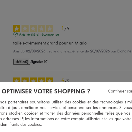
1
/
5
Avis vérifié et récompensé
taille extrêmement grand pour un M ado
Avis du
02/08/2026
, suite à une expérience du
20/07/2026
par
Blandine
Utile
(0)
Signaler
5
/
5
Avis vérifié et récompensé
À OPTIMISER VOTRE SHOPPING ?
Continuer sa
Parfait
s partenaires souhaitons utiliser des cookies et des technologies simi
Avis du
26/07/2026
, suite à une expérience du
13/07/2026
par
Amandine
ttre à jour, améliorer nos services et personnaliser les annonces. Si vous
ons stocker, accéder et traiter des données personnelles telles que vos v
Utile
(0)
Signaler
es adresses IP, les informations de votre compte utilisateur telles que votr
 identifiants des cookies.