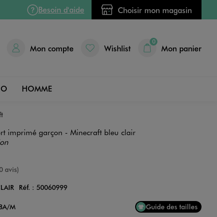
Besoin d'aide
Choisir mon magasin
0
Mon compte
Wishlist
Mon panier
DO
HOMME
t
ort imprimé garçon - Minecraft bleu clair
ion
nne
0 avis)
LAIR
Réf. :
50060999
Couleur
18A/M
Guide des tailles