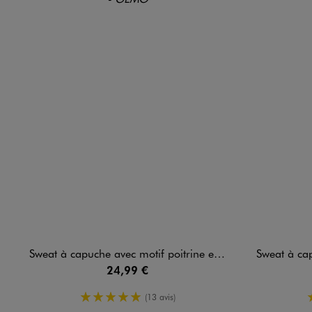
Sweat à capuche avec motif poitrine et dos garçon - Minecraft
Sweat à capuch
24,99 €
5/5 de moyenne
(13 avis)