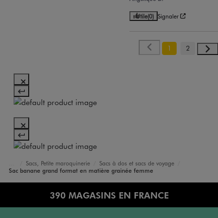
Utile
(0)
Signaler
1
2
Sacs, Petite maroquinerie
Sacs à dos et sacs de voyage
Accueil
Femme
Sacs et Accessoires
Sac banane grand format en matière grainée femme
390 MAGASINS EN FRANCE