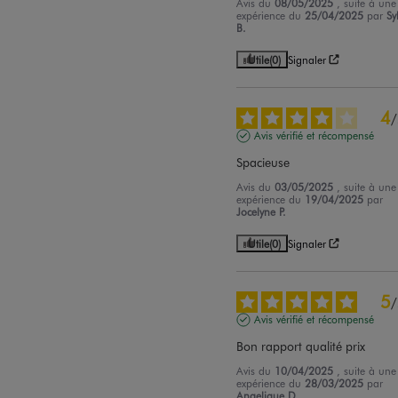
Avis du
08/05/2025
, suite à une
expérience du
25/04/2025
par
Sy
B.
Utile
(0)
Signaler
4
/
Avis vérifié et récompensé
Spacieuse
Avis du
03/05/2025
, suite à une
expérience du
19/04/2025
par
Jocelyne P.
Utile
(0)
Signaler
5
/
Avis vérifié et récompensé
Bon rapport qualité prix
Avis du
10/04/2025
, suite à une
expérience du
28/03/2025
par
Angelique D.