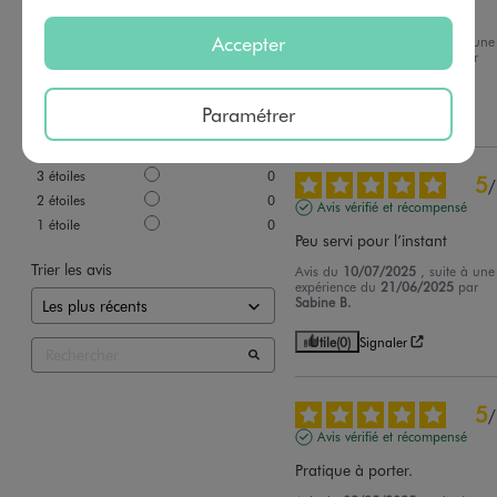
rapport qualité-pris
Accepter
Avis du
21/07/2025
, suite à une
Basé sur
6
avis soumis à un
expérience du
08/07/2025
par
contrôle
Christine C.
Voir tous les avis sur ce site
Paramétrer
Utile
(0)
Signaler
5
étoiles
5
4
étoiles
1
3
étoiles
0
5
/
2
étoiles
0
Avis vérifié et récompensé
1
étoile
0
Peu servi pour l’instant
Trier les avis
Avis du
10/07/2025
, suite à une
expérience du
21/06/2025
par
Sabine B.
Utile
(0)
Signaler
5
/
Avis vérifié et récompensé
Pratique à porter.