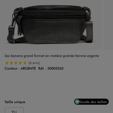
Sac banane grand format en matière grainée femme argente
5/5 de moyenne
(6 avis)
Couleur :
ARGENTE
Réf. :
50003262
Couleur
Choisissez votre Couleur
Taille unique
Guide des tailles
TU