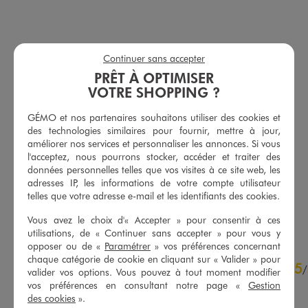
Continuer sans accepter
PRÊT À OPTIMISER
VOTRE SHOPPING ?
GÉMO et nos partenaires souhaitons utiliser des cookies et
des technologies similaires pour fournir, mettre à jour,
Polo à manches courtes en coton piqué femme
Short ample en viscose froissée femme
améliorer nos services et personnaliser les annonces. Si vous
12,99 €
15,99 €
l'acceptez, nous pourrons stocker, accéder et traiter des
-50% sur le 2ème produit d'été
données personnelles telles que vos visites à ce site web, les
5/5 de moyenne
(5 avis)
adresses IP, les informations de votre compte utilisateur
5/5 de moyenne
(13 avis)
telles que votre adresse e-mail et les identifiants des cookies.
AU PANIER
AU PANIER
AJOUTER
AJOUTER
Vous avez le choix d'« Accepter » pour consentir à ces
utilisations, de « Continuer sans accepter » pour vous y
opposer ou de «
Paramétrer
» vos préférences concernant
4.8
chaque catégorie de cookie en cliquant sur « Valider » pour
5
/
5
/
valider vos options. Vous pouvez à tout moment modifier
Avis vérifié et récompensé
vos préférences en consultant notre page «
Gestion
des cookies
».
Article très pratique et bon 