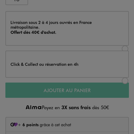
Livraison
Livraison sous 2 à 4 jours ouvrés en France
métropolitaine.
Offert dès 40€ d'achat.
Sélectionner l’option de livraison
Click & Collect ou réservation en 4h
Sélectionner l’option de livraiso
AJOUTER AU PANIER
Payez en
3X sans frais
dès 50€
+
6 points
grâce à cet achat