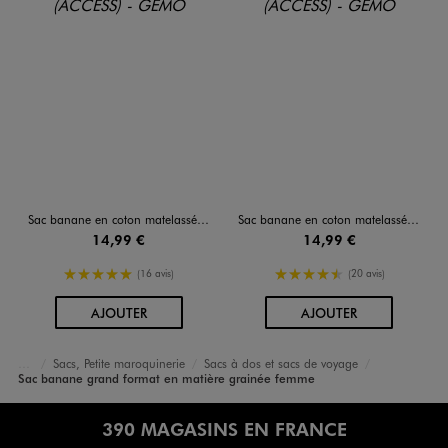
Sac banane en coton matelassé avec motifs fleuris femme
Sac banane en coton matelassé avec motifs fleuris femme
14,99 €
14,99 €
5/5 de moyenne
4.5/5 de moyenne
(16 avis)
(20 avis)
AU PANIER
AU PANIER
AJOUTER
AJOUTER
Sacs, Petite maroquinerie
Sacs à dos et sacs de voyage
Accueil
Femme
Sacs et Accessoires
Sac banane grand format en matière grainée femme
390 MAGASINS EN FRANCE