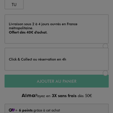
TU
Livraison
Livraison sous 2 à 4 jours ouvrés en France
métropolitaine.
Offert dès 40€ d'achat.
Sélectionner l’option de livraison
Click & Collect ou réservation en 4h
Sélectionner l’option de livraiso
AJOUTER AU PANIER
Payez en
3X sans frais
dès 50€
+
6 points
grâce à cet achat