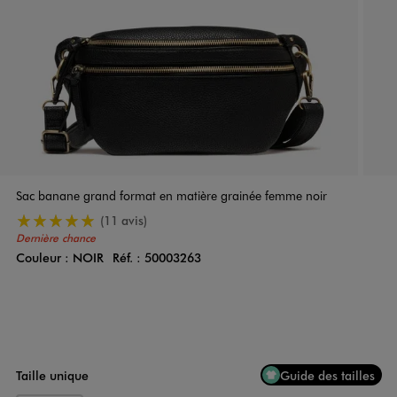
Sac banane grand format en matière grainée femme noir
5/5 de moyenne
(11 avis)
Dernière chance
Couleur :
NOIR
Réf. :
50003263
Couleur
Choisissez votre Couleur
Taille unique
Guide des tailles