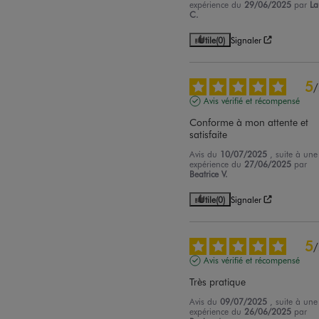
expérience du
29/06/2025
par
La
C.
Utile
(0)
Signaler
5
/
Avis vérifié et récompensé
Conforme à mon attente et 
satisfaite
Avis du
10/07/2025
, suite à une
expérience du
27/06/2025
par
Beatrice V.
Utile
(0)
Signaler
5
/
Avis vérifié et récompensé
Très pratique
Avis du
09/07/2025
, suite à une
expérience du
26/06/2025
par