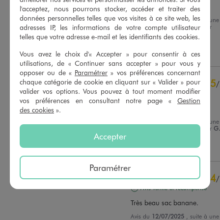
Parfait
l'acceptez, nous pourrons stocker, accéder et traiter des
données personnelles telles que vos visites à ce site web, les
Avis du
04/04/2026
, suite à une
adresses IP, les informations de votre compte utilisateur
expérience du
22/03/2026
par
Basé sur
11
avis soumis à un
Evelyne G.
telles que votre adresse e-mail et les identifiants des cookies.
contrôle
Voir tous les avis sur ce site
Utile
(0)
Signaler
Vous avez le choix d'« Accepter » pour consentir à ces
utilisations, de « Continuer sans accepter » pour vous y
5
étoiles
9
opposer ou de «
Paramétrer
» vos préférences concernant
4
étoiles
2
5
chaque catégorie de cookie en cliquant sur « Valider » pour
/
3
étoiles
0
valider vos options. Vous pouvez à tout moment modifier
Avis vérifié et récompensé
2
étoiles
0
vos préférences en consultant notre page «
Gestion
ras
des cookies
».
1
étoile
0
Avis du
05/08/2025
, suite à une
Trier les avis
expérience du
22/07/2025
par
G
Accepter
Utile
(0)
Signaler
Paramétrer
4
/
Avis vérifié et récompensé
Très beau sac banane.
Avis du
12/07/2025
, suite à une