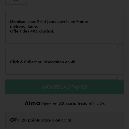
Livraison
Livraison sous 2 à 4 jours ouvrés en France
métropolitaine.
Offert dès 40€ d'achat.
Sélectionner l’option de livraison
Click & Collect ou réservation en 4h
Sélectionner l’option de livraiso
AJOUTER AU PANIER
Payez en
3X sans frais
dès 50€
+
20 points
grâce à cet achat