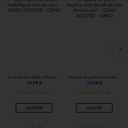
S
Sac à dos avec détails métalliques femme
Chapeau de paille bicolore avec bande de tissu femme
19,99 €
12,99 €
4.5/5 de moyenne
5/5 de moyenne
(32 avis)
(27 avis)
AU PANIER
AU PANIER
AJOUTER
AJOUTER