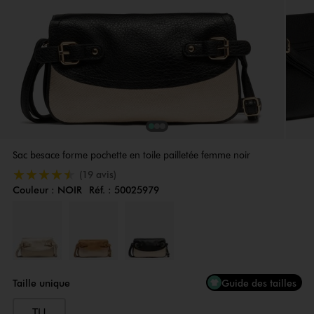
1
Sur 3
2
Sur 3
3
Sur 3
Sac besace forme pochette en toile pailletée femme noir
4.5/5 de moyenne
(19 avis)
Couleur :
NOIR
Réf. :
50025979
Couleur
Choisissez votre Couleur
Taille unique
Guide des tailles
TU