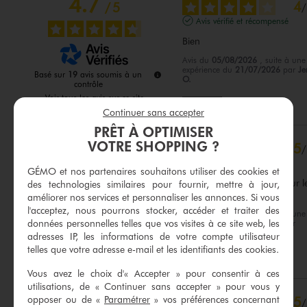
4.7
4
/
5
/
Avis vérifié et récompensé
Bien
Avis du
05/08/2026
, suite à une
expérience du
21/07/2026
par
J
Basé sur
19
avis soumis à un
O.
contrôle
Voir tous les avis sur ce site
Utile
(0)
Signaler
Continuer sans accepter
5
étoiles
13
PRÊT À OPTIMISER
4
étoiles
6
VOTRE SHOPPING ?
5
/
3
étoiles
0
Avis vérifié et récompensé
2
étoiles
0
GÉMO et nos partenaires souhaitons utiliser des cookies et
Très beau, petit format pour le
des technologies similaires pour fournir, mettre à jour,
1
étoile
0
soirées, sympa
améliorer nos services et personnaliser les annonces. Si vous
l'acceptez, nous pourrons stocker, accéder et traiter des
Trier les avis
Avis du
29/07/2026
, suite à une
données personnelles telles que vos visites à ce site web, les
expérience du
16/07/2026
par
Amelie N.
adresses IP, les informations de votre compte utilisateur
telles que votre adresse e-mail et les identifiants des cookies.
Utile
(0)
Signaler
Vous avez le choix d'« Accepter » pour consentir à ces
utilisations, de « Continuer sans accepter » pour vous y
opposer ou de «
Paramétrer
» vos préférences concernant
5
/