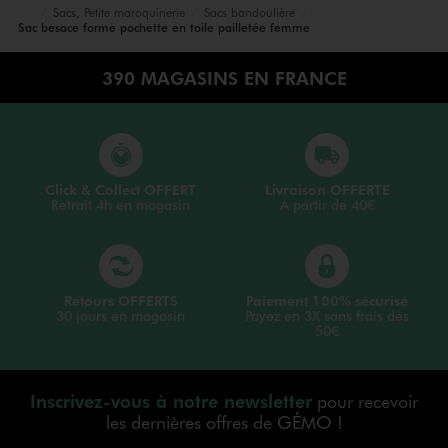
Sacs, Petite maroquinerie
Sacs bandoulière
Accueil
Femme
Sacs et Accessoires
Sac besace forme pochette en toile pailletée femme
390 MAGASINS EN FRANCE
Click & Collect OFFERT
Livraison OFFERTE
Retrait 4h en magasin
A partir de 40€
Retours OFFERTS
Paiement 100% sécurisé
30 jours en magasin
Payez en 3X sans frais dès
50€
Inscrivez-vous à notre newsletter
pour recevoir
les dernières offres de GÉMO !