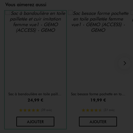
Vous aimerez aussi
S
Sac à bandoulière en toile pailletée et cuir imitation femme
Sac besace forme pochette en toile pailletée femme
24,99 €
19,99 €
5/5 de moyenne
4.5/5 de moyenne
(39 avis)
(37 avis)
AU PANIER
AU PANIER
AJOUTER
AJOUTER