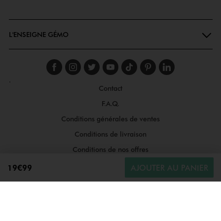
Goodays
L'ENSEIGNE GÉMO
Suivez-nous sur faceboo
Suivez-nous sur inst
Suivez-nous sur twi
Suivez-nous sur
Suivez-nous s
Suivez-nou
Suivez-
.
Contact
F.A.Q.
Conditions générales de ventes
Conditions de livraison
Conditions de nos offres
Conditions générales d'utilisation
19€99
AJOUTER AU PANIER
Politique de protection des données
Gestion des cookies
Informations légales