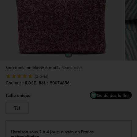
1
Sur 2
2
Sur 2
Sac cabas matelassé à motifs fleuris rose
5/5 de moyenne
(2 avis)
Couleur :
ROSE
Réf. :
50074656
Couleur
Choisissez votre Couleur
Taille unique
Guide des tailles
TU
Livraison
Livraison sous 2 à 4 jours ouvrés en France
métropolitaine.