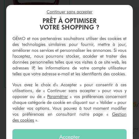
Continuer sans accepter
PRÊT À OPTIMISER
S
VOTRE SHOPPING ?
GÉMO et nos partenaires souhaitons utiliser des cookies et
des technologies similaires pour fournir, mettre à jour,
Pince crabe pour les cheveux taille XXL
Pochette imprimée fermeture zippée femme
améliorer nos services et personnaliser les annonces. Si vous
3,99 €
4,99 €
l'acceptez, nous pourrons stocker, accéder et traiter des
données personnelles telles que vos visites à ce site web, les
5/5 de moyenne
4/5 de moyenne
(1 avis)
(2 avis)
adresses IP, les informations de votre compte utilisateur
telles que votre adresse e-mail et les identifiants des cookies.
AU PANIER
AU PANIER
AJOUTER
AJOUTER
Vous avez le choix d'« Accepter » pour consentir à ces
utilisations, de « Continuer sans accepter » pour vous y
opposer ou de «
Paramétrer
» vos préférences concernant
5
chaque catégorie de cookie en cliquant sur « Valider » pour
5
/
5
/
valider vos options. Vous pouvez à tout moment modifier
Avis vérifié et récompensé
vos préférences en consultant notre page «
Gestion
des cookies
».
Génial, pratique, léger.
Avis du
05/07/2026
, suite à une
expérience du
10/06/2026
par
Basé sur
2
avis soumis à un
Accepter
Pierrette D.