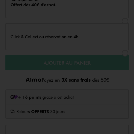
Offert dès 40€ d'achat.
Sélectionner l’option de livraison
Click & Collect ou réservation en 4h
Sélectionner l’option de livraiso
AJOUTER AU PANIER
Payez en
3X sans frais
dès 50€
+
16 points
grâce à cet achat
Retours
OFFERTS
30 jours