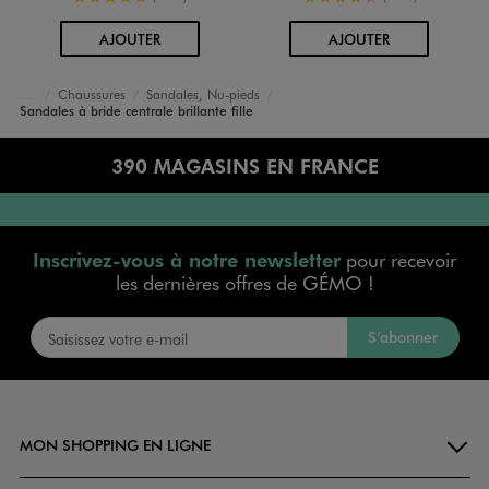
AU PANIER
AU PANIER
AJOUTER
AJOUTER
Chaussures
Sandales, Nu-pieds
Accueil
Fille
Sandales à bride centrale brillante fille
390 MAGASINS EN FRANCE
Inscrivez-vous à notre newsletter
pour recevoir
les dernières offres de GÉMO !
S’abonner
MON SHOPPING EN LIGNE