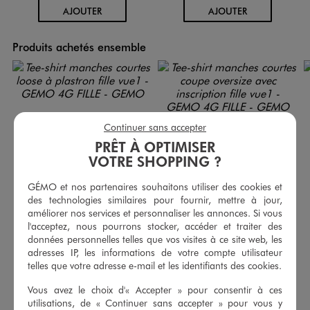
AU PANIER
AU PANIER
AJOUTER
AJOUTER
Produits achetés ensemble
Continuer sans accepter
PRÊT À OPTIMISER
VOTRE SHOPPING ?
GÉMO et nos partenaires souhaitons utiliser des cookies et
des technologies similaires pour fournir, mettre à jour,
améliorer nos services et personnaliser les annonces. Si vous
l'acceptez, nous pourrons stocker, accéder et traiter des
données personnelles telles que vos visites à ce site web, les
adresses IP, les informations de votre compte utilisateur
Tee-shirt manches courtes loose à plastron fille
Tee-shirt manches courtes coupe oversize avec inscription fille
telles que votre adresse e-mail et les identifiants des cookies.
7,99 €
6,99 €
-50% sur le 2ème produit d'été
-50% sur le 2ème produit d'été
Vous avez le choix d'« Accepter » pour consentir à ces
utilisations, de « Continuer sans accepter » pour vous y
5/5 de moyenne
5/5 de moyenne
(14 avis)
(30 avis)