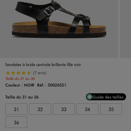
Sandales à bride centrale brillante fille noir
4.5/5 de moyenne
(7 avis)
Taille du 31 au 36
Couleur :
NOIR
Réf. :
50026521
Couleur
Choisissez votre Couleur
Taille du 31 au 36
Guide des tailles
31
32
33
34
35
36