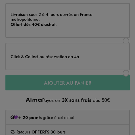
Livraison
Livraison sous 2 à 4 jours ouvrés en France
métropolitaine.
Offert dès 40€ d'achat.
Sélectionner l’option de livraison
Click & Collect ou réservation en 4h
Sélectionner l’option de livraiso
AJOUTER AU PANIER
Payez en
3X sans frais
dès 50€
+
20 points
grâce à cet achat
Retours
OFFERTS
30 jours