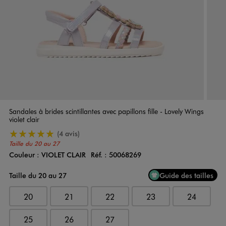
Sandales à brides scintillantes avec papillons fille - Lovely Wings
violet clair
5/5 de moyenne
(4 avis)
Taille du 20 au 27
Couleur :
VIOLET CLAIR
Réf. :
50068269
Couleur
Choisissez votre Couleur
Taille du 20 au 27
Guide des tailles
20
21
22
23
24
25
26
27