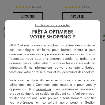
4.5/5 de moyenne
5/5 de moyenne
(27 avis)
(34 avis)
AU PANIER
AU PANIER
AJOUTER
AJOUTER
Continuer sans accepter
Produits achetés ensemble
PRÊT À OPTIMISER
VOTRE SHOPPING ?
GÉMO et nos partenaires souhaitons utiliser des cookies et
des technologies similaires pour fournir, mettre à jour,
améliorer nos services et personnaliser les annonces. Si vous
l'acceptez, nous pourrons stocker, accéder et traiter des
données personnelles telles que vos visites à ce site web, les
adresses IP, les informations de votre compte utilisateur
telles que votre adresse e-mail et les identifiants des cookies.
Vous avez le choix d'« Accepter » pour consentir à ces
utilisations, de « Continuer sans accepter » pour vous y
opposer ou de «
Paramétrer
» vos préférences concernant
chaque catégorie de cookie en cliquant sur « Valider » pour
valider vos options. Vous pouvez à tout moment modifier
Legging 7/8ème uni à taille élastiquée fille
Gilet en maille côtelée coupe ajustée fille
vos préférences en consultant notre page «
Gestion
4,99 €
12,99 €