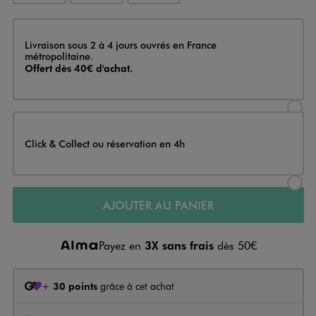
Livraison
Livraison sous 2 à 4 jours ouvrés en France
métropolitaine.
Offert dès 40€ d'achat.
Sélectionner l’option de livraison
Click & Collect ou réservation en 4h
Sélectionner l’option de livraiso
AJOUTER AU PANIER
Payez en
3X sans frais
dès 50€
+
30 points
grâce à cet achat