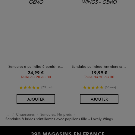
Sandales à paillettes à scratch et semelle fantaisie fille
Sandales pailletées fermeture scratch fille - Lovely Wings
24,99 €
19,99 €
Taille du 20 au 30
Taille du 20 au 30
5/5 de moyenne
5/5 de moyenne
(73 avis)
(66 avis)
AU PANIER
AU PANIER
AJOUTER
AJOUTER
Chaussures
Sandales, Nu-pieds
Accueil
Fille
Sandales à brides scintillantes avec papillons fille - Lovely Wings
390 MAGASINS EN FRANCE