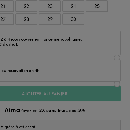
21
22
23
24
25
27
28
29
30
 2 à 4 jours ouvrés en France métropolitaine.
€ d'achat.
Sélectionner l’option de livraison Achat et li
t ou réservation en 4h
Sélectionner l’option de livraison Achat et r
AJOUTER AU PANIER
Payez en
3X sans frais
dès 50€
ts
grâce à cet achat