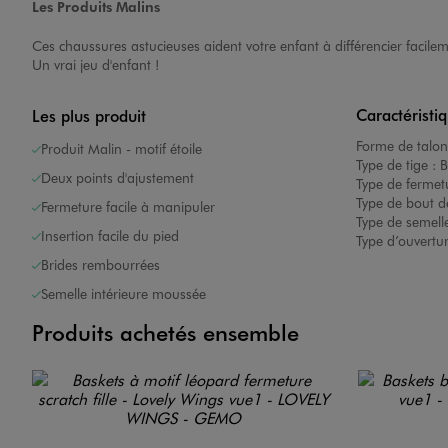
Les Produits Malins
Ces chaussures astucieuses aident votre enfant à différencier facileme
Un vrai jeu d'enfant !
Caractéristi
Les plus produit
Forme de talon
Produit Malin - motif étoile
Image 7 sur 8
Type de tige :
B
Deux points d'ajustement
Type de fermet
Type de bout d
Fermeture facile à manipuler
Type de semelle
Insertion facile du pied
Type d’ouvertu
Brides rembourrées
Semelle intérieure moussée
Produits achetés ensemble
Image 8 sur 8