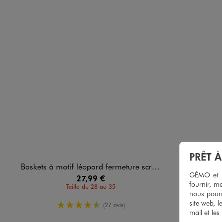
PRÊT 
Baskets à motif léopard fermeture scratch fille - Lovely Wings
Baskets bas
GÉMO et no
27,99 €
fournir, me
Taille du 28 au 35
nous pourr
site web, l
4.5/5 de moyenne
(27 avis)
mail et les