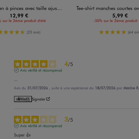
 pinces avec taille ajustable fille
Tee-shirt manches courtes avec motif e
12,99 €
5,99 €
 sur le 2ème produit d'été
-50% sur le 2ème produit 
4.5/5 de moyenne
5/5 de moy
(23 avis)
(64 avi
4
/
5
Avis vérifié et récompensé
...
Avis du
31/07/2026
, suite à une expérience du
18/07/2026
par
Marine R
Utile
(0)
Signaler
3
/
5
Avis vérifié et récompensé
Super 👍