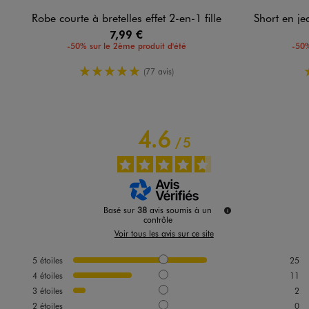
Robe courte à bretelles effet 2-en-1 fille
Short en jean à
7,99 €
-50% sur le 2ème produit d'été
-50%
5/5 de moyenne
(77 avis)
4.6
/
5
Basé sur
38
avis soumis à un
contrôle
Voir tous les avis sur ce site
5
étoiles
25
4
étoiles
11
3
étoiles
2
2
étoiles
0