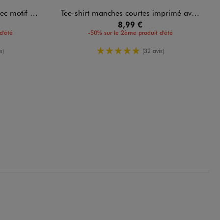
stival fille
Tee-shirt manches courtes imprimé avec liens à nouer fille
8,99 €
d'été
-50% sur le 2ème produit d'été
enne
5/5 de moyenne
s)
(32 avis)
.