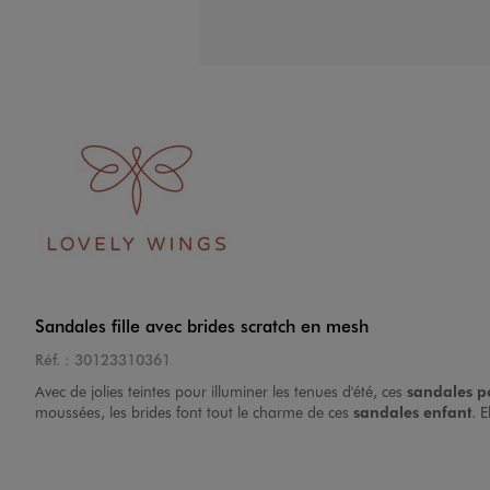
Image 4 sur 8
Image 5 sur 8
Sandales fille avec brides scratch en mesh
Réf. :
30123310361
Avec de jolies teintes pour illuminer les tenues d'été, ces
sandales po
moussées, les brides font tout le charme de ces
sandales enfant
. 
Image 6 sur 8