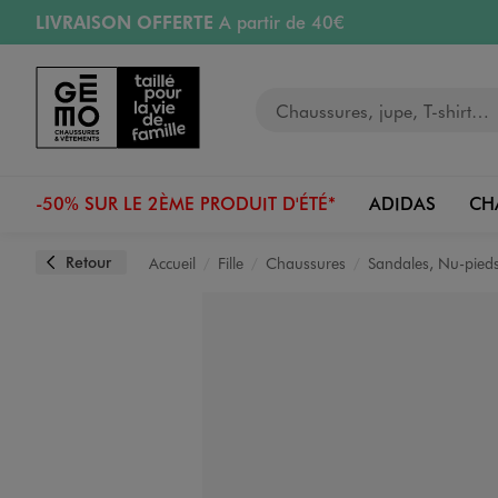
LIVRAISON OFFERTE
A partir de 40€
Aller au contenu principal
Aller à la navigation
RETRAIT ET LIVRAISON OFFERTE
en magasin
Votre recherche
RÉSERVATION GRATUITE
4h en magasin
Retours OFFERTS
pendant 30 jours
-50% SUR LE 2ÈME PRODUIT D'ÉTÉ*
ADIDAS
CH
Retour
Accueil
Fille
Chaussures
Sandales, Nu-pied
Image 1 sur 8