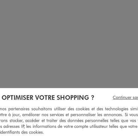
À OPTIMISER VOTRE SHOPPING ?
Continuer sa
ses brillantes à scratch fille
Baskets basses multicolores à lacets élastiques et scrat
s partenaires souhaitons utiliser des cookies et des technologies simi
29,99 €
19,99 €
ttre à jour, améliorer nos services et personnaliser les annonces. Si vous
Taille du 20 au 30
ons stocker, accéder et traiter des données personnelles telles que vos v
5/5 de moy
(99 avi
es adresses IP, les informations de votre compte utilisateur telles que votr
5/5 de moyenne
(34 avis)
 identifiants des cookies.