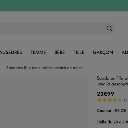
AUSSURES
FEMME
BÉBÉ
FILLE
GARÇON
A
s
Sandales fille avec brides scratch en mesh
Sandales fille 
Voir la descript
22€99
4.5/5 de moye
(3
Couleur :
BEIGE
Couleur
Choisissez votre 
Taille du 20 au 3