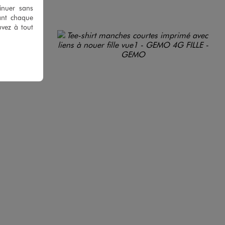
tinuer sans
ant chaque
uvez à tout