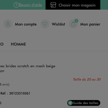
Besoin d'aide
Choisir mon magasin
0
Mon compte
Wishlist
Mon panier
DO
HOMME
avec brides scratch en mesh beige
ion
Taille du 20 au 30
nne
8 avis)
Réf. :
30123310361
Couleur
0
Guide des tailles