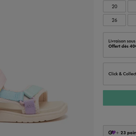
20
26
Livraison
Livraison sous
Offert dès 40
Click & Collec
+
23 poin