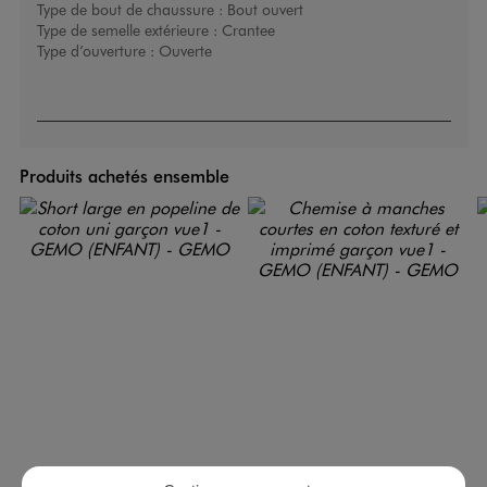
Type de bout de chaussure :
Bout ouvert
Type de semelle extérieure :
Crantee
Type d’ouverture :
Ouverte
Produits achetés ensemble