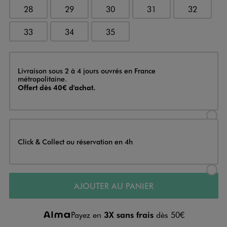
28
29
30
31
32
33
34
35
Livraison
Livraison sous 2 à 4 jours ouvrés en France
métropolitaine.
Offert dès 40€ d'achat.
Sélectionner l’option de livraison
Click & Collect ou réservation en 4h
Sélectionner l’option de livraiso
AJOUTER AU PANIER
Payez en
3X sans frais
dès 50€