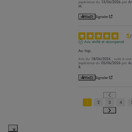
expérience du
13/06/2026
par
An
M.
Utile
(0)
Signaler
5
/
Avis vérifié et récompensé
Au top.
Avis du
18/06/2026
, suite à une
expérience du
05/06/2026
par
Au
R.
Utile
(0)
Signaler
1
2
3
4