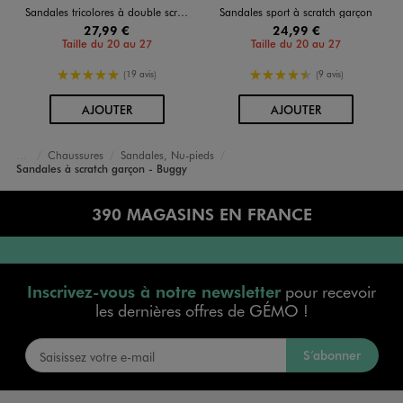
Sandales tricolores à double scratch garçon - Buggy
Sandales sport à scratch garçon
27,99 €
24,99 €
Taille du 20 au 27
Taille du 20 au 27
5/5 de moyenne
4.5/5 de moyenne
(19 avis)
(9 avis)
AU PANIER
AU PANIER
AJOUTER
AJOUTER
Chaussures
Sandales, Nu-pieds
Accueil
Garçon
Sandales à scratch garçon - Buggy
390 MAGASINS EN FRANCE
Inscrivez-vous à notre newsletter
pour recevoir
les dernières offres de GÉMO !
S’abonner