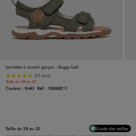
Sandales à scratch garçon - Buggy kaki
5/5 de moyenne
(23 avis)
Taille du 28 au 35
Couleur :
KAKI
Réf. :
50068211
Couleur
Choisissez votre Couleur
Taille du 28 au 35
Guide des tailles