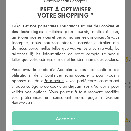
Continuer sans accepter
Short large en popeline de coton uni garçon
Chemise à manches courtes en coton texturé et imprimé garçon
PRÊT À OPTIMISER
7,99 €
9,99 €
VOTRE SHOPPING ?
-50% sur le 2ème produit d'été
4.5/5 de moyenne
(20 avis)
5/5 de moyenne
(23 avis)
GÉMO et nos partenaires souhaitons utiliser des cookies et
des technologies similaires pour fournir, mettre à jour,
AU PANIER
AU PANIER
AJOUTER
AJOUTER
améliorer nos services et personnaliser les annonces. Si vous
l'acceptez, nous pourrons stocker, accéder et traiter des
données personnelles telles que vos visites à ce site web, les
adresses IP, les informations de votre compte utilisateur
5
5
/
5
telles que votre adresse e-mail et les identifiants des cookies.
/
Avis vérifié et récompensé
Vous avez le choix d'« Accepter » pour consentir à ces
Parfaite .
utilisations, de « Continuer sans accepter » pour vous y
opposer ou de «
Paramétrer
» vos préférences concernant
Avis du
23/07/2026
, suite à une
chaque catégorie de cookie en cliquant sur « Valider » pour
expérience du
10/07/2026
par
Te
Basé sur
23
avis soumis à un
M.
valider vos options. Vous pouvez à tout moment modifier
contrôle
vos préférences en consultant notre page «
Gestion
Voir tous les avis sur ce site
Utile
(0)
Signaler
des cookies
».
5
étoiles
22
4
étoiles
1
Accepter
5
/
3
étoiles
0
Avis vérifié et récompensé
2
étoiles
0