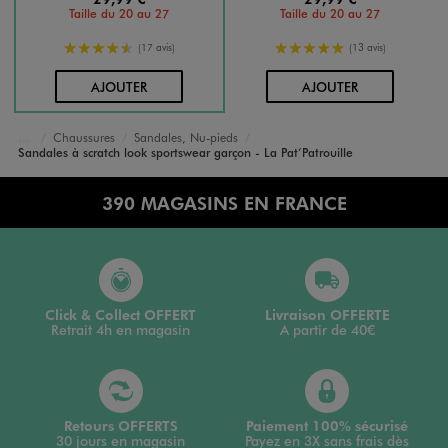
Taille du 20 au 27
Taille du 20 au 27
4.5/5 de moyenne
5/5 de moyenne
(17 avis)
(13 avis)
AU PANIER
AU PANIER
AJOUTER
AJOUTER
Chaussures
Sandales, Nu-pieds
Accueil
Garçon
Sandales à scratch look sportswear garçon - La Pat’Patrouille
390 MAGASINS EN FRANCE
Click & Collect OFFERT
Livraison OFFERTE
Retrait 4h en magasin
A partir de 40€
Retours OFFERTS
Paiement 100% sécurisé
30 jours en magasin
Payez en 3X sans frais dès