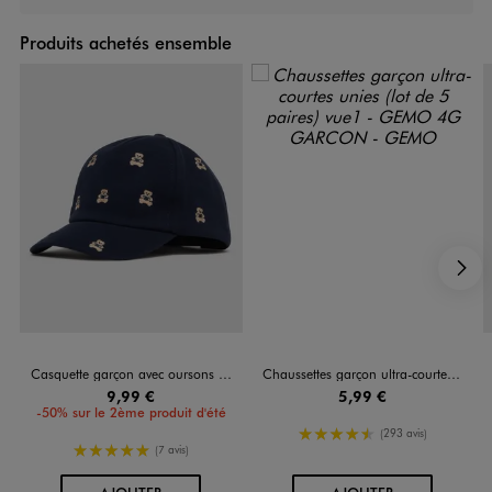
Produits achetés ensemble
S
Casquette garçon avec oursons brodés - LuluCastagnette
Chaussettes garçon ultra-courtes unies (lot de 5 paires)
9,99 €
5,99 €
-50% sur le 2ème produit d'été
4.5/5 de moyenne
(293 avis)
5/5 de moyenne
(7 avis)
AU PANIER
AU PANIER