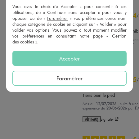
Vous avez le choix d'« Accepter » pour consentir à ces
utilisations, de « Continuer sans accepter » pour vous y
4
/
opposer ou de «
Paramétrer
» vos préférences concernant
Avis vérifié et récompensé
chaque catégorie de cookie en cliquant sur « Valider » pour
valider vos options. Vous pouvez à tout moment modifier
Bonne semelle, taille disponib
vos préférences en consultant notre page «
Gestion
Avis du
24/07/2026
, suite à une
des cookies
».
expérience du
11/07/2026
par
Caroline S.
Accepter
Utile
(0)
Signaler
Paramétrer
5
/
Avis vérifié et récompensé
Tiens bien le pied
Avis du
12/07/2026
, suite à une
expérience du
20/06/2026
par
F.
Utile
(0)
Signaler