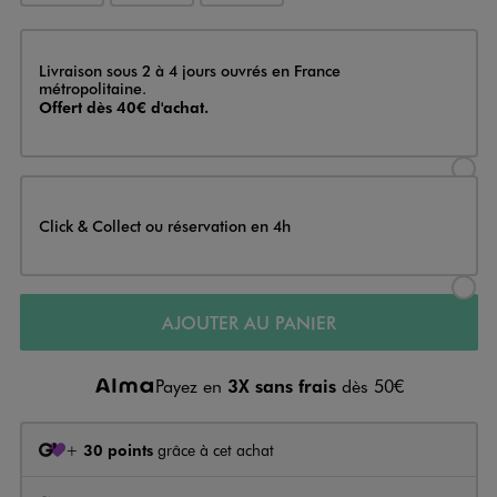
Livraison
Livraison sous 2 à 4 jours ouvrés en France
métropolitaine.
Offert dès 40€ d'achat.
Sélectionner l’option de livraison
Click & Collect ou réservation en 4h
Sélectionner l’option de livraiso
AJOUTER AU PANIER
Payez en
3X sans frais
dès 50€
+
30 points
grâce à cet achat