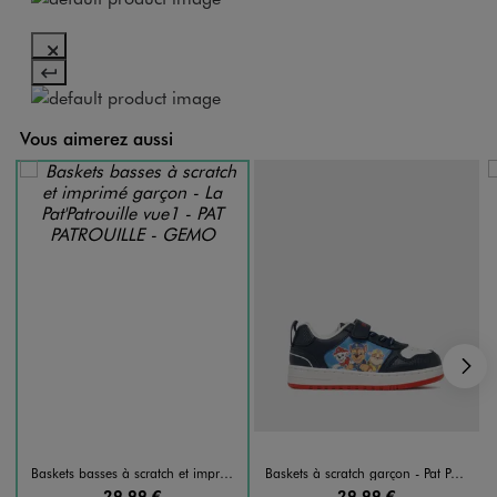
Vous aimerez aussi
S
Baskets basses à scratch et imprimé garçon - La Pat'Patrouille
Baskets à scratch garçon - Pat Patrouille
29,99 €
29,99 €