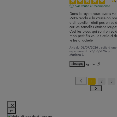
5
/
Avis vérifié et récompensé
Dans le rayon nous avons vu 
-50% rendu à la caisse on nou
a dit qu’elle n’était pas en sold
car les semelles étaient rouges
c’est les bleus qui sont en sold
mon petit fils voulait celle-ci d
je les ai acheté
Avis du
08/07/2026
, suite à une
expérience du
25/06/2026
par
Marlene L.
Utile
(0)
Signaler
1
2
3