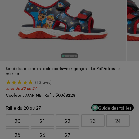
1
Sur 6
2
Sur 6
3
Sur 6
4
Sur 6
5
Sur 6
6
Sur 6
Sandales à scratch look sportswear garçon - La Pat’Patrouille
marine
5/5 de moyenne
(13 avis)
Taille du 20 au 27
Couleur :
MARINE
Réf. :
50068228
Couleur
Choisissez votre Couleur
Taille du 20 au 27
Guide des tailles
20
21
22
23
24
25
26
27