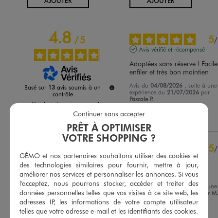
AJOUTER
AJOUTER
4.8
5
/
5
/
Avis vérifié et récompensé
Adoptées sans réserve ! Faciles
enfiler et très bon maintien
Avis du
04/08/2026
, suite à une
Basé sur
13
avis soumis à un
expérience du
21/07/2026
par
contrôle
Pascale P.
Voir tous les avis sur ce site
Continuer sans accepter
Utile
(0)
Signaler
5
étoiles
11
PRÊT À OPTIMISER
4
étoiles
2
VOTRE SHOPPING ?
3
étoiles
0
5
/
GÉMO et nos partenaires souhaitons utiliser des cookies et
2
étoiles
0
Avis vérifié et récompensé
des technologies similaires pour fournir, mettre à jour,
1
étoile
0
Top
améliorer nos services et personnaliser les annonces. Si vous
l'acceptez, nous pourrons stocker, accéder et traiter des
Trier les avis
Avis du
27/07/2026
, suite à une
données personnelles telles que vos visites à ce site web, les
expérience du
15/07/2026
par
M.
adresses IP, les informations de votre compte utilisateur
telles que votre adresse e-mail et les identifiants des cookies.
Utile
(0)
Signaler