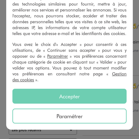
AU PANIER
AU PANIER
AJOUTER
AJOUTER
des technologies similaires pour fournir, mettre à jour,
améliorer nos services et personnaliser les annonces. Si vous
l'acceptez, nous pourrons stocker, accéder et traiter des
4.8
données personnelles telles que vos visites à ce site web, les
5
/
5
/
adresses IP, les informations de votre compte utilisateur
Avis vérifié et récompensé
telles que votre adresse e-mail et les identifiants des cookies.
Mignonnes et élégantes , j'a
Vous avez le choix d'« Accepter » pour consentir à ces
utilisations, de « Continuer sans accepter » pour vous y
Avis du
22/07/2026
, suite à un
09/07/2026
par
L.M.
opposer ou de «
Paramétrer
» vos préférences concernant
Basé sur
55
avis soumis à un
contrôle
chaque catégorie de cookie en cliquant sur « Valider » pour
Utile
(0)
Signaler
Voir tous les avis sur ce site
valider vos options. Vous pouvez à tout moment modifier
vos préférences en consultant notre page «
Gestion
des cookies
».
5
étoiles
44
5
/
4
étoiles
10
Avis vérifié et récompensé
3
étoiles
1
Accepter
2
étoiles
0
Facile à porter car talon de ta
1
étoile
0
Avis du
14/07/2026
, suite à un
13/06/2026
par
Véronique L.
Paramétrer
Trier les avis
Utile
(0)
Signaler