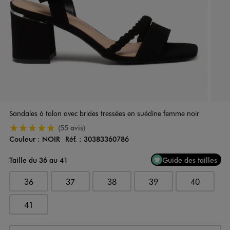
Sandales à talon avec brides tressées en suédine femme noir
5/5 de moyenne
(55 avis)
Couleur :
NOIR
Réf. :
30383360786
Couleur
Choisissez votre Couleur
Taille du 36 au 41
Guide des tailles
36
37
38
39
40
41