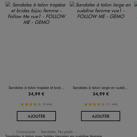
Sandales à talon trapèze et brides bijou femme - Follow Me
Sandales à talon large en suédine femme
34,99 €
34,99 €
4.5/5 de moyenne
4.5/5 de moyenne
(4 avis)
(11 avis)
AU PANIER
AU PANIER
AJOUTER
AJOUTER
Chaussures
Sandales, Nu-pieds
Accueil
Femme
Sandales à talon avec brides tressées en suédine femme