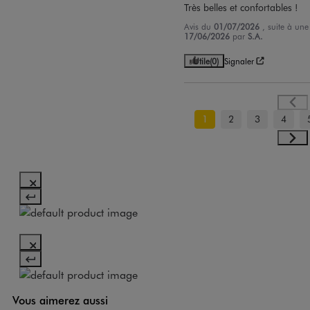
Très belles et confortables !
Avis du
01/07/2026
, suite à un
17/06/2026
par
S.A.
Utile
(0)
Signaler
1
2
3
4
Vous aimerez aussi