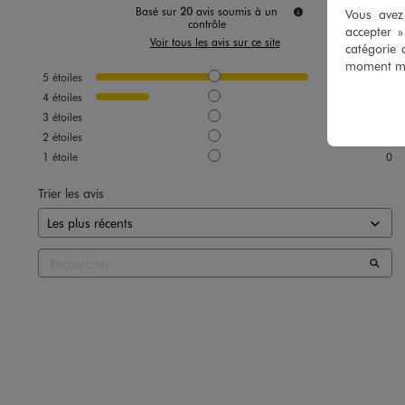
Basé sur
20
avis soumis à un
Vous avez 
contrôle
accepter 
Voir tous les avis sur ce site
catégorie 
moment mod
5
étoiles
16
4
étoiles
4
3
étoiles
0
2
étoiles
0
1
étoile
0
Trier les avis