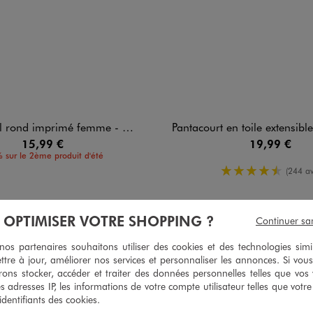
rond imprimé femme - Celine Dion
Pantacourt en toile extensible coupe ajustée femm
15,99 €
19,99 €
 sur le 2ème produit d'été
4.5/5 de mo
(244 av
À OPTIMISER VOTRE SHOPPING ?
Continuer sa
s partenaires souhaitons utiliser des cookies et des technologies simi
5
/
5
ttre à jour, améliorer nos services et personnaliser les annonces. Si vous
Avis vérifié et récompensé
ons stocker, accéder et traiter des données personnelles telles que vos v
es adresses IP, les informations de votre compte utilisateur telles que votr
Très bien
 identifiants des cookies.
Avis du
24/07/2026
, suite à une expérience du
11/07/2026
par
Nathalie 