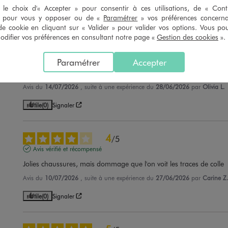
le choix d'« Accepter » pour consentir à ces utilisations, de « Con
Utile
(0)
Signaler
» pour vous y opposer ou de «
Paramétrer
» vos préférences concern
de cookie en cliquant sur « Valider » pour valider vos options. Vous po
ifier vos préférences en consultant notre page «
Gestion des cookies
».
5
/
5
Avis vérifié et récompensé
Paramétrer
Accepter
Jolies
Avis du
14/07/2026
, suite à une expérience du
28/06/2026
par
Olivia L.
Utile
(0)
Signaler
4
/
5
Avis vérifié et récompensé
Jolies chaussures, mais dommage que l'on voit les traces de colle
Avis du
10/07/2026
, suite à une expérience du
27/06/2026
par
Carine Z
Utile
(0)
Signaler