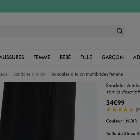
AUSSURES
FEMME
BÉBÉ
FILLE
GARÇON
A
ieds
Sandales à talon
Sandales à talon multibrides femme
Sandales à tal
Voir la descript
34€99
5/5 de moyenn
(2
Couleur :
NOIR
Couleur
Choisissez votre 
Taille du 36 au 4