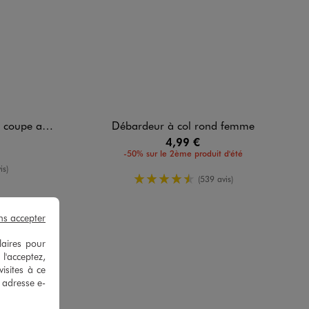
e grande taille
Débardeur à col rond femme
4,99 €
-50% sur le 2ème produit d'été
yenne
is)
4.5/5 de moyenne
(539 avis)
ns accepter
laires pour
 l'acceptez,
isites à ce
e adresse e-
R.