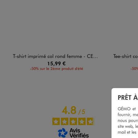
T-shirt imprimé col rond femme - CELINE DION
Tee-shirt col 
15,99 €
-50% sur le 2ème produit d'été
-50%
PRÊT 
4.8
GÉMO et no
/
5
fournir, me
nous pourr
site web, l
mail et les