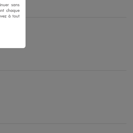
tinuer sans
ant chaque
uvez à tout
.