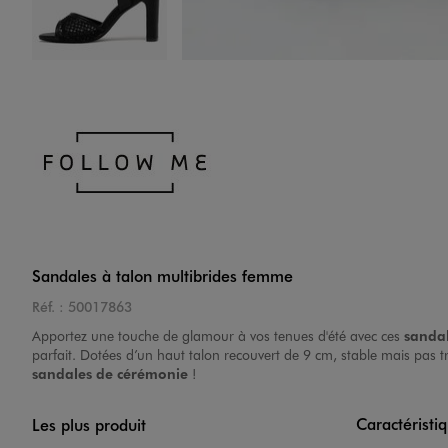
Image 4 sur 7
Image 5 sur 7
Sandales à talon multibrides femme
Réf. :
50017863
Apportez une touche de glamour à vos tenues d'été avec ces
sandal
parfait. Dotées d’un haut talon recouvert de 9 cm, stable mais pas t
sandales de cérémonie
!
Caractéristi
Les plus produit
Image 6 sur 7