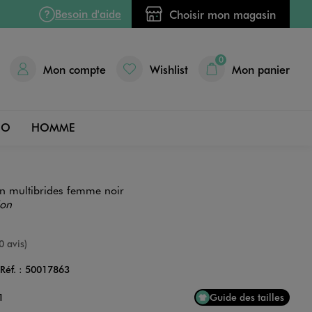
Besoin d'aide
Choisir mon magasin
0
Mon compte
Wishlist
Mon panier
DO
HOMME
on multibrides femme noir
ion
e
0 avis)
Réf. :
50017863
Couleur
1
Guide des tailles