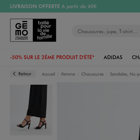
LIVRAISON OFFERTE
A partir de 40€
Aller au contenu principal
Aller à la navigation
RETRAIT ET LIVRAISON OFFERTE
en magasin
Votre recherche
RÉSERVATION GRATUITE
4h en magasin
Retours OFFERTS
pendant 30 jours
-50% SUR LE 2ÈME PRODUIT D'ÉTÉ*
ADIDAS
CH
Retour
Accueil
Femme
Chaussures
Sandales, Nu-p
Image 1 sur 7