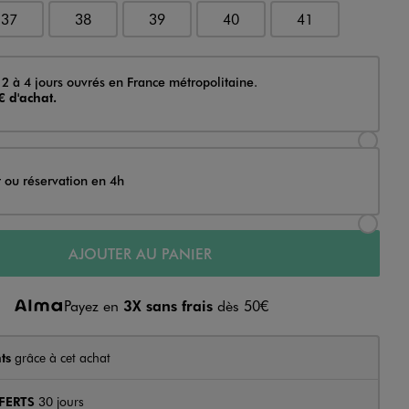
37
38
39
40
41
 2 à 4 jours ouvrés en France métropolitaine.
€ d'achat.
Sélectionner l’option de livraison Achat et li
t ou réservation en 4h
Sélectionner l’option de livraison Achat et r
AJOUTER AU PANIER
Payez en
3X sans frais
dès 50€
ts
grâce à cet achat
FERTS
30 jours