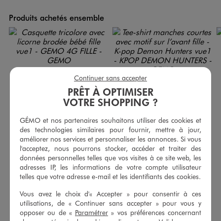
Produits achetés ensemble
Continuer sans accepter
PRÊT À OPTIMISER
VOTRE SHOPPING ?
GÉMO et nos partenaires souhaitons utiliser des cookies et
des technologies similaires pour fournir, mettre à jour,
améliorer nos services et personnaliser les annonces. Si vous
l'acceptez, nous pourrons stocker, accéder et traiter des
données personnelles telles que vos visites à ce site web, les
Casquette tricolore avec licorne brodée bébé fille
Tee-shirt manches courtes avec motif sur l’avant fille - K-pop Demon Hunters
adresses IP, les informations de votre compte utilisateur
8,99 €
10,99 €
telles que votre adresse e-mail et les identifiants des cookies.
-50% sur le 2ème produit d'été
5/5 de moyenne
Vous avez le choix d'« Accepter » pour consentir à ces
(17 avis)
5/5 de moyenne
(162 avis)
utilisations, de « Continuer sans accepter » pour vous y
opposer ou de «
Paramétrer
» vos préférences concernant
AU PANIER
AU PANIER
AJOUTER
AJOUTER