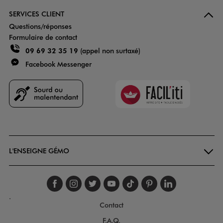
SERVICES CLIENT
Questions/réponses
Formulaire de contact
09 69 32 35 19
(appel non surtaxé)
Facebook Messenger
Faciliti
Goodays
L'ENSEIGNE GÉMO
Suivez-nous sur faceboo
Suivez-nous sur inst
Suivez-nous sur twi
Suivez-nous sur
Suivez-nous s
Suivez-nou
Suivez-
.
Contact
F.A.Q.