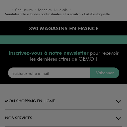
Chaussures
Sandales, Nu-pieds
Accueil
Fille
Sandales fille à brides contrastantes et à scratch - LuluCastagnette
390 MAGASINS EN FRANCE
Inscrivez-vous à notre newsletter
pour recevoir
les dernières offres de GÉMO !
S’abonner
MON SHOPPING EN LIGNE
NOS SERVICES