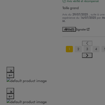
Avis vérifié et récompensé
Taille grand
Avis du
29/07/2025
, suite à une
expérience du
16/07/2025
par
Ma
M.
Utile
(0)
Signaler
1
2
3
4