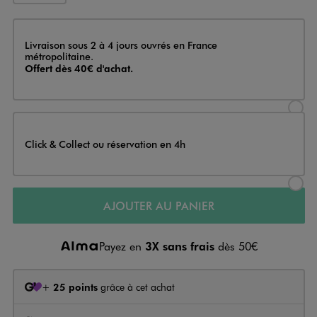
Livraison
Livraison sous 2 à 4 jours ouvrés en France
métropolitaine.
Offert dès 40€ d'achat.
Sélectionner l’option de livraison
Click & Collect ou réservation en 4h
Sélectionner l’option de livraiso
AJOUTER AU PANIER
Payez en
3X sans frais
dès 50€
+
25 points
grâce à cet achat