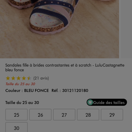
Sandales fille à brides contrastantes et à scratch - LuluCastagnette
bleu fonce
4.5/5 de moyenne
(21 avis)
Taille du 25 au 30
Couleur :
BLEU FONCE
Réf. :
30121120180
Couleur
Choisissez votre Couleur
Taille du 25 au 30
Guide des tailles
25
26
27
28
29
30