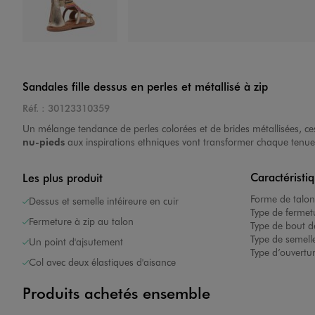
Image 4 sur 7
Sandales fille dessus en perles et métallisé à zip
Réf. :
30123310359
Un mélange tendance de perles colorées et de brides métallisées, c
nu-pieds
aux inspirations ethniques vont transformer chaque tenue. P
Caractéristi
Image 5 sur 7
Les plus produit
Forme de talon
Dessus et semelle intéireure en cuir
Type de fermet
Fermeture à zip au talon
Type de bout d
Type de semelle
Un point d'ajsutement
Type d’ouvertu
Col avec deux élastiques d'aisance
Produits achetés ensemble
Image 6 sur 7