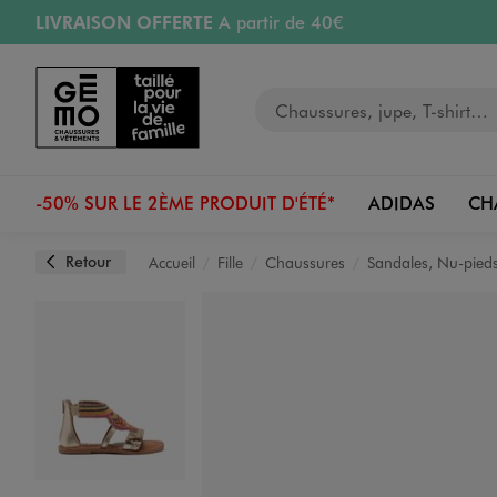
LIVRAISON OFFERTE
A partir de 40€
Aller au contenu principal
Aller à la navigation
RETRAIT ET LIVRAISON OFFERTE
en magasin
Votre recherche
RÉSERVATION GRATUITE
4h en magasin
Retours OFFERTS
pendant 30 jours
-50% SUR LE 2ÈME PRODUIT D'ÉTÉ*
ADIDAS
CH
Retour
Accueil
Fille
Chaussures
Sandales, Nu-pied
Image 1 sur 7