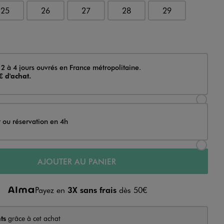
25
26
27
28
29
 2 à 4 jours ouvrés en France métropolitaine.
€ d'achat.
Sélectionner l’option de livraison Achat et li
t ou réservation en 4h
Sélectionner l’option de livraison Achat et r
AJOUTER AU PANIER
Payez en
3X sans frais
dès 50€
ts
grâce à cet achat