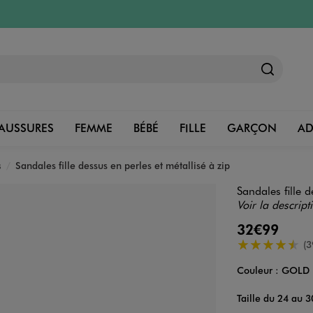
AUSSURES
FEMME
BÉBÉ
FILLE
GARÇON
A
s
Sandales fille dessus en perles et métallisé à zip
Sandales fille d
Voir la descript
32€99
4.5/5 de moye
(3
Couleur :
GOLD
Couleur
Choisissez votre 
Taille du 24 au 3