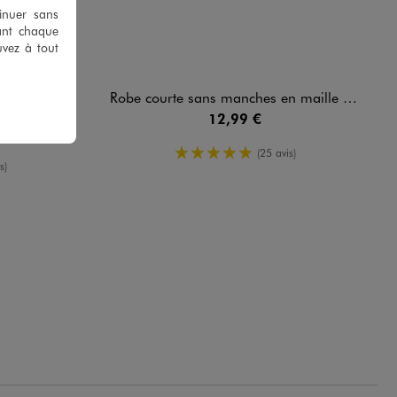
tinuer sans
ant chaque
uvez à tout
2-en-1 fille
Robe courte sans manches en maille froissée fille
12,99 €
d'été
5/5 de moyenne
(25 avis)
enne
s)