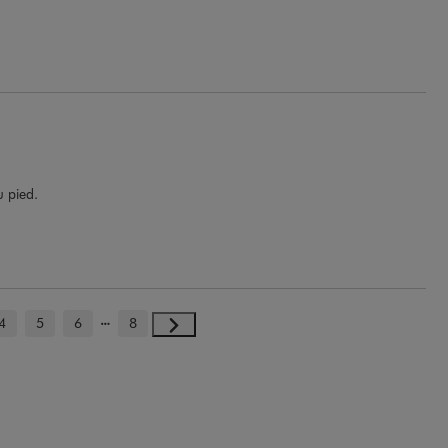
u pied.
4
5
6
8