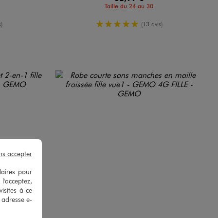
Taille du 24 au 30
oyenne
5/5 de moyenne
)
(13 avis)
ns accepter
laires pour
 l'acceptez,
isites à ce
e adresse e-