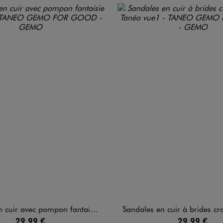
uir avec pompon fantaisie fille
Sandales en cuir à brides croisées fi
29,99 €
29,99 €