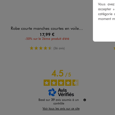
Vous avez 
accepter 
catégorie 
moment mod
Robe courte manches courtes en voile avec dos fantaisie fille
Robe à manche
17,99 €
-50% sur le 2ème produit d'été
-50%
4.5/5 de moyenne
(36 avis)
4.5
/
5
Basé sur
39
avis soumis à un
contrôle
Voir tous les avis sur ce site