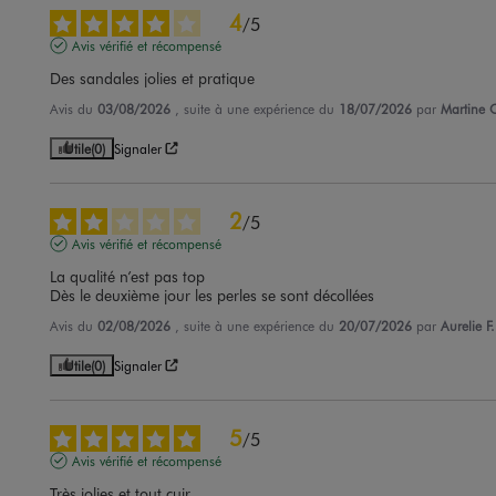
4
/
5
Avis vérifié et récompensé
Des sandales jolies et pratique
Avis du
03/08/2026
, suite à une expérience du
18/07/2026
par
Martine 
Utile
(0)
Signaler
2
/
5
Avis vérifié et récompensé
La qualité n’est pas top 

Dès le deuxième jour les perles se sont décollées
Avis du
02/08/2026
, suite à une expérience du
20/07/2026
par
Aurelie F.
Utile
(0)
Signaler
5
/
5
Avis vérifié et récompensé
Très jolies et tout cuir