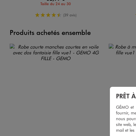
Taille du 24 au 30
4.5/5 de moyenne
(39 avis)
Produits achetés ensemble
PRÊT 
GÉMO et no
fournir, me
nous pourr
site web, l
mail et les