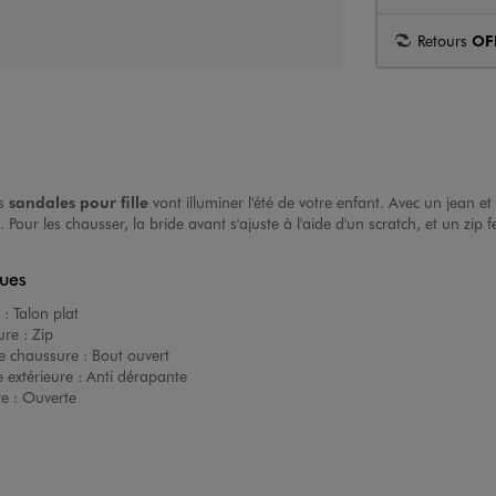
Retours
OF
es
sandales pour fille
vont illuminer l'été de votre enfant. Avec un jean 
our les chausser, la bride avant s'ajuste à l'aide d'un scratch, et un zip f
ques
 :
Talon plat
ure :
Zip
e chaussure :
Bout ouvert
 extérieure :
Anti dérapante
re :
Ouverte