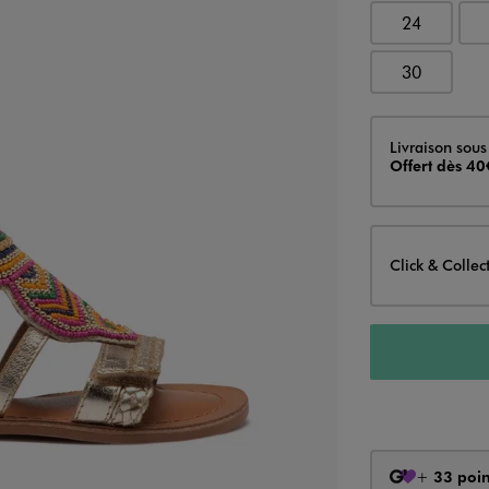
24
30
Livraison
Livraison sous
Offert dès 40
Click & Collec
+
33 poin