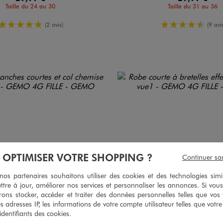
Taille du 24 au 30
Taille du 31 au 36
5/5 de moyenne
4.5/5 de m
(2 avis)
(9 avis
À OPTIMISER VOTRE SHOPPING ?
Continuer sa
s partenaires souhaitons utiliser des cookies et des technologies simi
ttre à jour, améliorer nos services et personnaliser les annonces. Si vous
ons stocker, accéder et traiter des données personnelles telles que vos v
es adresses IP, les informations de votre compte utilisateur telles que votr
 identifiants des cookies.