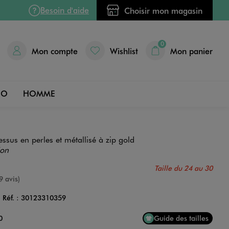
Besoin d'aide
Choisir mon magasin
0
Mon compte
Wishlist
Mon panier
DO
HOMME
essus en perles et métallisé à zip gold
ion
Taille du 24 au 30
nne
9 avis)
Réf. :
30123310359
Couleur
0
Guide des tailles