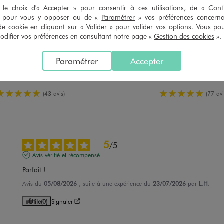
le choix d'« Accepter » pour consentir à ces utilisations, de « Con
» pour vous y opposer ou de «
Paramétrer
» vos préférences concern
de cookie en cliquant sur « Valider » pour valider vos options. Vous po
ifier vos préférences en consultant notre page «
Gestion des cookies
».
s courtes et col chemise fille
Robe courte à bretelles effet 
Paramétrer
Accepter
17,99 €
7,99 €
 sur le 2ème produit d'été
-50% sur le 2ème produit 
5/5 de moyenne
5/5 de moy
(43 avis)
(77 avi
5
/
5
Avis vérifié et récompensé
Parfait !
Avis du
05/08/2026
, suite à une expérience du
23/07/2026
par
L.H.
Utile
(0)
Signaler