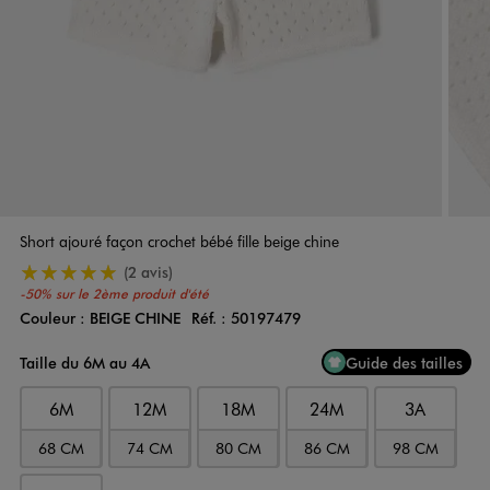
Short ajouré façon crochet bébé fille beige chine
5/5 de moyenne
(2 avis)
-50% sur le 2ème produit d'été
Couleur :
BEIGE CHINE
Réf. :
50197479
Couleur
Choisissez votre Couleur
Taille du 6M au 4A
Guide des tailles
6M
12M
18M
24M
3A
68 CM
74 CM
80 CM
86 CM
98 CM