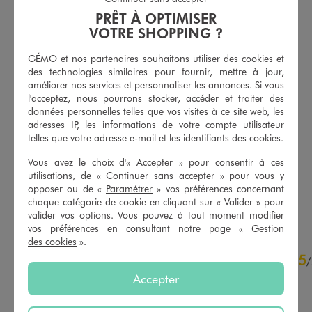
PRÊT À OPTIMISER
VOTRE SHOPPING ?
GÉMO et nos partenaires souhaitons utiliser des cookies et
des technologies similaires pour fournir, mettre à jour,
améliorer nos services et personnaliser les annonces. Si vous
l'acceptez, nous pourrons stocker, accéder et traiter des
données personnelles telles que vos visites à ce site web, les
adresses IP, les informations de votre compte utilisateur
Débardeur ajouré façon crochet bébé fille
Blouse à manches courtes motif vichy bébé fille
telles que votre adresse e-mail et les identifiants des cookies.
9,99 €
7,99 €
-50% sur le 2ème produit d'été
-50% sur le 2ème produit d'été
Vous avez le choix d'« Accepter » pour consentir à ces
utilisations, de « Continuer sans accepter » pour vous y
5/5 de moyenne
5/5 de moyenne
(2 avis)
(3 avis)
opposer ou de «
Paramétrer
» vos préférences concernant
chaque catégorie de cookie en cliquant sur « Valider » pour
AU PANIER
AU PANIER
AJOUTER
AJOUTER
valider vos options. Vous pouvez à tout moment modifier
vos préférences en consultant notre page «
Gestion
des cookies
».
5
5
/
5
/
Avis vérifié et récompensé
Accepter
Très belle ensemble

Tien pas chaud