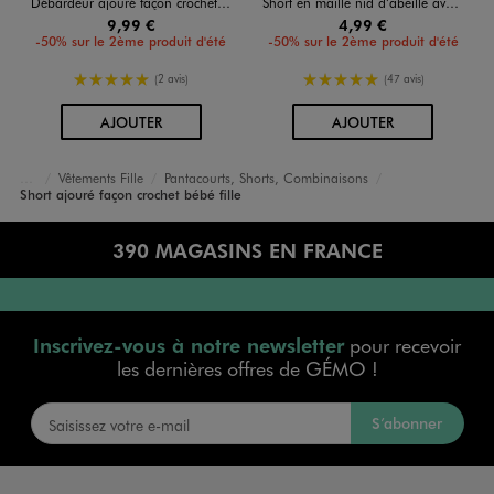
Débardeur ajouré façon crochet bébé fille
Short en maille nid d’abeille avec volants bébé fille
9,99 €
4,99 €
-50% sur le 2ème produit d'été
-50% sur le 2ème produit d'été
5/5 de moyenne
5/5 de moyenne
(2 avis)
(47 avis)
AU PANIER
AU PANIER
AJOUTER
AJOUTER
Vêtements Fille
Pantacourts, Shorts, Combinaisons
Accueil
Bébé
Short ajouré façon crochet bébé fille
390 MAGASINS EN FRANCE
Inscrivez-vous à notre newsletter
pour recevoir
les dernières offres de GÉMO !
S’abonner