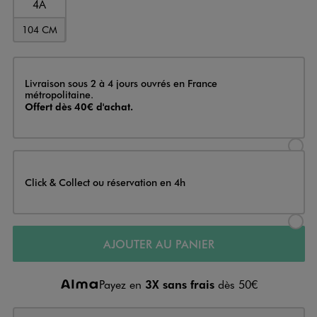
4A
104 CM
Livraison
Livraison sous 2 à 4 jours ouvrés en France
métropolitaine.
Offert dès 40€ d'achat.
Sélectionner l’option de livraison
Click & Collect ou réservation en 4h
Sélectionner l’option de livraiso
AJOUTER AU PANIER
Payez en
3X sans frais
dès 50€