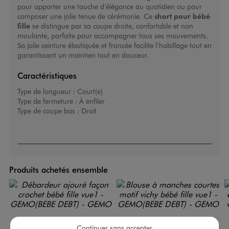
pour apporter une touche d’élégance au quotidien ou pour
composer une jolie tenue de cérémonie. Ce
short pour bébé
fille
se distingue par sa coupe droite, confortable et non
moulante, parfaite pour accompagner tous ses mouvements.
Sa jolie ceinture élastiquée et froncée facilite l’habillage tout en
garantissant un maintien tout en douceur.
Caractéristiques
Type de longueur :
Court(e)
Type de fermeture :
À enfiler
Type de coupe bas :
Droit
Produits achetés ensemble
Continuer sans accepter