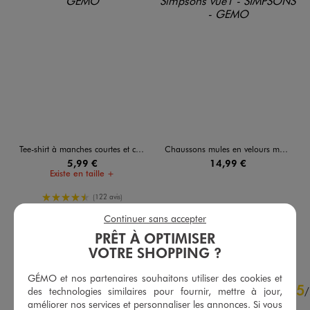
Tee-shirt à manches courtes et col V homme
Chaussons mules en velours motif Homer Simpsons homme - The Simpsons
5,99 €
14,99 €
Existe en taille +
4.5/5 de moyenne
(122 avis)
Continuer sans accepter
AU PANIER
AU PANIER
AJOUTER
AJOUTER
PRÊT À OPTIMISER
VOTRE SHOPPING ?
GÉMO et nos partenaires souhaitons utiliser des cookies et
4.7
5
/
5
/
des technologies similaires pour fournir, mettre à jour,
améliorer nos services et personnaliser les annonces. Si vous
Avis vérifié et récompensé