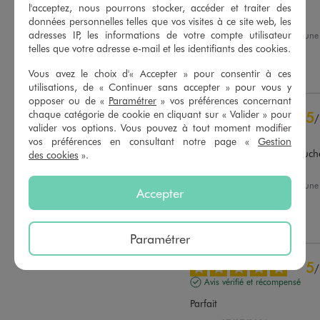
l'acceptez, nous pourrons stocker, accéder et traiter des
Parfait
données personnelles telles que vos visites à ce site web, les
adresses IP, les informations de votre compte utilisateur
Avis du
14/07/2026
, suite à un
01/07/2026
par
Sonia G.
telles que votre adresse e-mail et les identifiants des cookies.
Basé sur
39
avis soumis à un
contrôle
Utile
(0)
Signaler
Vous avez le choix d'« Accepter » pour consentir à ces
Voir tous les avis sur ce site
utilisations, de « Continuer sans accepter » pour vous y
opposer ou de «
Paramétrer
» vos préférences concernant
5
étoiles
30
chaque catégorie de cookie en cliquant sur « Valider » pour
5
/
4
étoiles
7
valider vos options. Vous pouvez à tout moment modifier
Avis vérifié et récompensé
3
étoiles
1
vos préférences en consultant notre page «
Gestion
2
étoiles
0
Bonne qualité, doux au touché.
des cookies
».
l'eau
1
étoile
1
Avis du
13/07/2026
, suite à un
Accepter
Trier les avis
30/06/2026
par
Florence G.
Utile
(0)
Signaler
Paramétrer
5
/
Avis vérifié et récompensé
Parfait