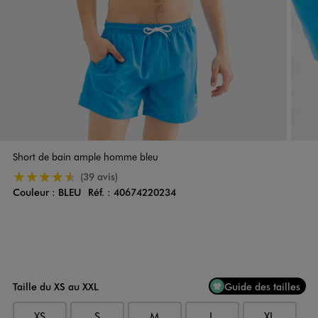
Short de bain ample homme bleu
4.5/5 de moyenne
(39 avis)
Couleur :
BLEU
Réf. :
40674220234
Couleur
Choisissez votre Couleur
Taille du XS au XXL
Guide des tailles
XS
S
M
L
XL