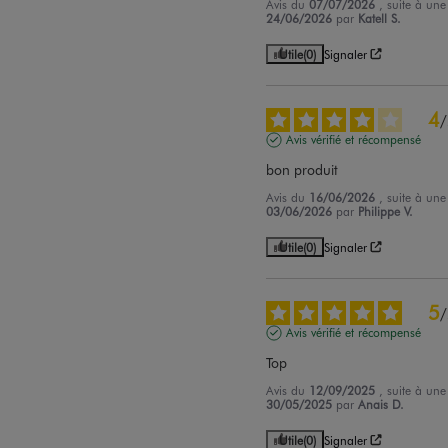
Avis du
07/07/2026
, suite à un
24/06/2026
par
Katell S.
Utile
(0)
Signaler
4
/
Avis vérifié et récompensé
bon produit
Avis du
16/06/2026
, suite à un
03/06/2026
par
Philippe V.
Utile
(0)
Signaler
5
/
Avis vérifié et récompensé
Top
Avis du
12/09/2025
, suite à un
30/05/2025
par
Anais D.
Utile
(0)
Signaler