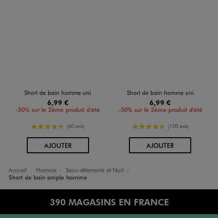
Short de bain homme uni
Short de bain homme uni
6,99 €
6,99 €
-50% sur le 2ème produit d'été
-50% sur le 2ème produit d'été
4.5/5 de moyenne
4.5/5 de moyenne
(60 avis)
(120 avis)
AU PANIER
AU PANIER
AJOUTER
AJOUTER
Accueil
Homme
Sous-vêtements et Nuit
Short de bain ample homme
390 MAGASINS EN FRANCE