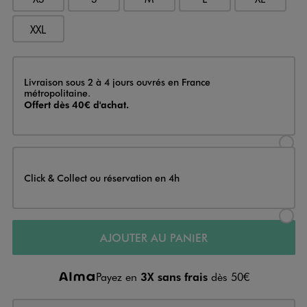
XXL
Livraison
Livraison sous 2 à 4 jours ouvrés en France
métropolitaine.
Offert dès 40€ d'achat.
Sélectionner l’option de livraison
Click & Collect ou réservation en 4h
Sélectionner l’option de livraiso
AJOUTER AU PANIER
Payez en
3X sans frais
dès 50€