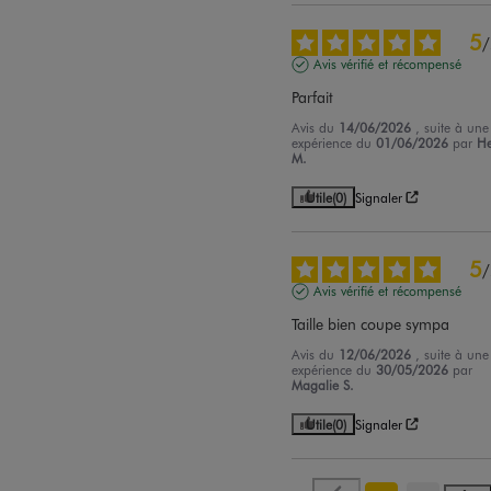
5
/
Avis vérifié et récompensé
Parfait
Avis du
14/06/2026
, suite à une
expérience du
01/06/2026
par
H
M.
Utile
(0)
Signaler
5
/
Avis vérifié et récompensé
Taille bien coupe sympa
Avis du
12/06/2026
, suite à une
expérience du
30/05/2026
par
Magalie S.
Utile
(0)
Signaler