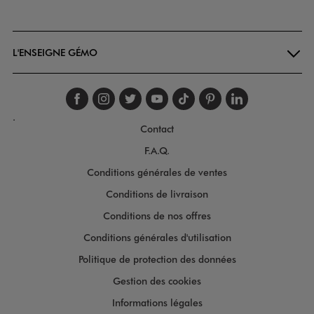
Goodays
L'ENSEIGNE GÉMO
Suivez-nous sur faceboo
Suivez-nous sur inst
Suivez-nous sur twi
Suivez-nous sur
Suivez-nous s
Suivez-nou
Suivez-
.
Contact
F.A.Q.
Conditions générales de ventes
Conditions de livraison
Conditions de nos offres
Conditions générales d'utilisation
Politique de protection des données
Gestion des cookies
Informations légales