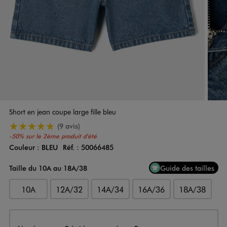
Short en jean coupe large fille bleu
5/5 de moyenne
(9 avis)
-50% sur le 2ème produit d'été
Couleur :
BLEU
Réf. :
50066485
Couleur
Choisissez votre Couleur
Taille du 10A au 18A/38
Guide des tailles
10A
12A/32
14A/34
16A/36
18A/38
Livraison