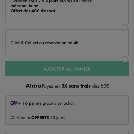
Livraison sous 2 à 4 jours ouvrés en France
métropolitaine.
Offert dès 40€ d'achat.
Sélectionner l’option de livraison
Click & Collect ou réservation en 4h
Sélectionner l’option de livraiso
AJOUTER AU PANIER
Payez en
3X sans frais
dès 50€
+
16 points
grâce à cet achat
Retours
OFFERTS
30 jours