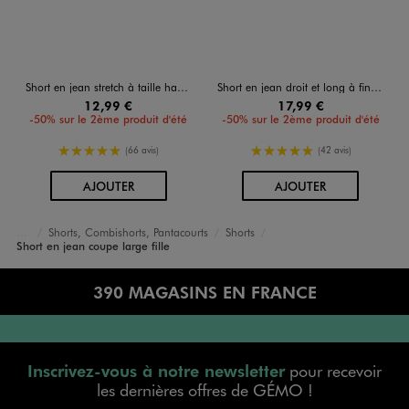
Short en jean stretch à taille haute et revers fille
Short en jean droit et long à finition bord-franc fille
12,99 €
17,99 €
-50% sur le 2ème produit d'été
-50% sur le 2ème produit d'été
5/5 de moyenne
5/5 de moyenne
(66 avis)
(42 avis)
AU PANIER
AU PANIER
AJOUTER
AJOUTER
Shorts, Combishorts, Pantacourts
Shorts
Accueil
Fille
Vêtements
Short en jean coupe large fille
390 MAGASINS EN FRANCE
Inscrivez-vous à notre newsletter
pour recevoir
les dernières offres de GÉMO !