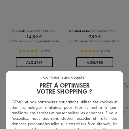
Jupe courte à volants à taille smockée fille
Tee-shirt manches courtes froncé fille
14,99 €
7,99 €
-50% sur le 2ème produit d'été
-50% sur le 2ème produit d'été
5/5 de moyenne
4.5/5 de moyenne
(12 avis)
(3 avis)
AU PANIER
AU PANIER
AJOUTER
AJOUTER
Continuer sans accepter
5
5
PRÊT À OPTIMISER
/
5
/
VOTRE SHOPPING ?
Avis vérifié et récompensé
Très bien
GÉMO et nos partenaires souhaitons utiliser des cookies et
des technologies similaires pour fournir, mettre à jour,
Avis du
06/08/2026
, suite à une
expérience du
23/07/2026
par
améliorer nos services et personnaliser les annonces. Si vous
Basé sur
9
avis soumis à un
Aurore P.
contrôle
l'acceptez, nous pourrons stocker, accéder et traiter des
données personnelles telles que vos visites à ce site web, les
Voir tous les avis sur ce site
Utile
(0)
Signaler