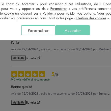
le choix d'« Accepter » pour consentir à ces utilisations, de « Con
Avis du
27/04/2026
, suite à une expérience du
14/04/2026
par
Danielle 
» pour vous y opposer ou de «
Paramétrer
» vos préférences concern
de cookie en cliquant sur « Valider » pour valider vos options. Vous po
Utile
(0)
Signaler
ifier vos préférences en consultant notre page «
Gestion des cookies
».
5
Paramétrer
Accepter
/
5
Avis vérifié et récompensé
Parfait
Avis du
22/04/2026
, suite à une expérience du
08/04/2026
par
Martine P
Utile
(0)
Signaler
5
/
5
Avis vérifié et récompensé
Bonne qualité
Avis du
12/04/2026
, suite à une expérience du
30/03/2026
par
Sanya L.
Utile
(0)
Signaler