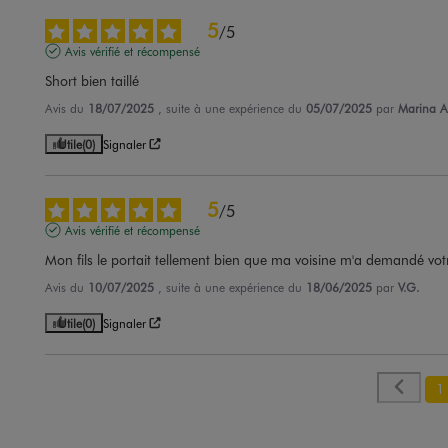
5
/
5
Avis vérifié et récompensé
Short bien taillé
Avis du
18/07/2025
, suite à une expérience du
05/07/2025
par
Marina A
Utile
(0)
Signaler
5
/
5
Avis vérifié et récompensé
Mon fils le portait tellement bien que ma voisine m'a demandé vot
Avis du
10/07/2025
, suite à une expérience du
18/06/2025
par
V.G.
Utile
(0)
Signaler
1