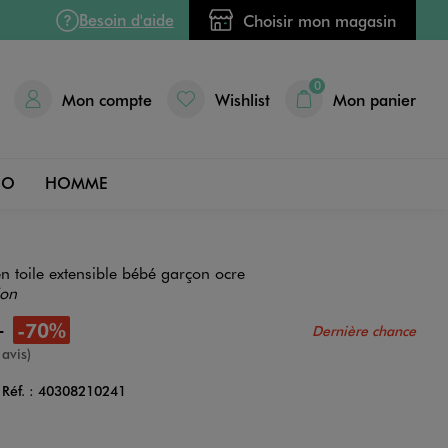
Besoin d'aide
Choisir mon magasin
0
Mon compte
Wishlist
Mon panier
DO
HOMME
en toile extensible bébé garçon ocre
ion
9
-70%
Dernière chance
e
 avis)
Réf. :
40308210241
Couleur