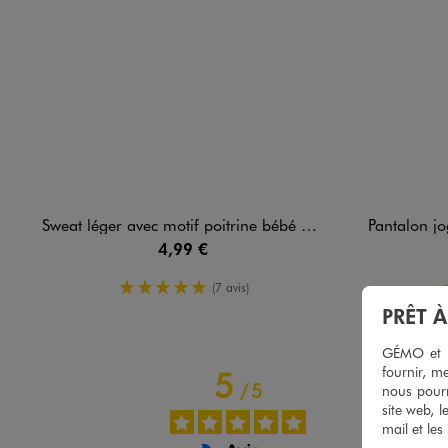
Sweat léger avec motif poitrine bébé garçon
Pantalon jogge
4,99 €
5/5 de moyenne
(7 avis)
PRÊT 
GÉMO et no
fournir, me
5
/
5
nous pourr
site web, l
mail et les