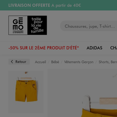
LIVRAISON OFFERTE
A partir de 40€
Aller au contenu principal
Aller à la navigation
RETRAIT ET LIVRAISON OFFERTE
en magasin
Votre recherche
RÉSERVATION GRATUITE
4h en magasin
Retours OFFERTS
pendant 30 jours
-50% SUR LE 2ÈME PRODUIT D'ÉTÉ*
ADIDAS
CH
Retour
Accueil
Bébé
Vêtements Garçon
Shorts, Be
Image 1 sur 4