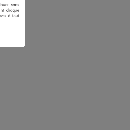
tinuer sans
B.
ant chaque
uvez à tout
.