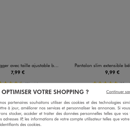
r avec taille ajustable bébé garçon
Pantalon slim extensible b
7,99 €
9,99 €
4.5/5 de moyenne
5/5 de moy
(46 avis)
(15 avi
À OPTIMISER VOTRE SHOPPING ?
Continuer sa
s partenaires souhaitons utiliser des cookies et des technologies simi
ttre à jour, améliorer nos services et personnaliser les annonces. Si vous
5
/
5
ons stocker, accéder et traiter des données personnelles telles que vos v
es adresses IP, les informations de votre compte utilisateur telles que votr
Avis vérifié et récompensé
 identifiants des cookies.
Trop mignon ce petit short hâte de voir mon petit fils le porter