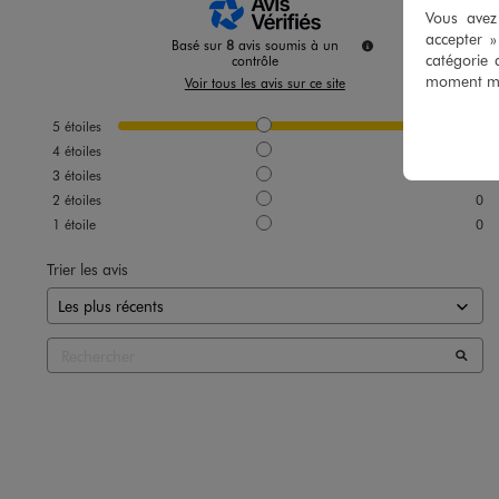
Vous avez 
accepter 
Basé sur
8
avis soumis à un
catégorie 
contrôle
moment mod
Voir tous les avis sur ce site
5
étoiles
8
4
étoiles
0
3
étoiles
0
2
étoiles
0
1
étoile
0
Trier les avis