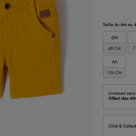
Taille du 6M au 
6M
68 CM
7
4A
104 CM
Livraison
Livraison sous
Offert dès 40
Click & Collec