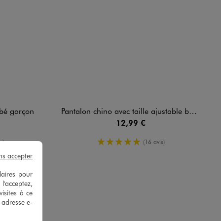
ébé garçon
Pantalon chino avec taille ajustable bébé garçon
12,99 €
enne
5/5 de moyenne
s)
(16 avis)
ns accepter
laires pour
 l'acceptez,
isites à ce
e adresse e-