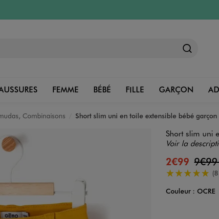
AUSSURES
FEMME
BÉBÉ
FILLE
GARÇON
A
rmudas, Combinaisons
Short slim uni en toile extensible bébé garçon
Short slim uni 
Voir la descript
2€99
9€9
5/5 de moyenn
(8
Couleur :
OCRE
Couleur
Choisissez votre 