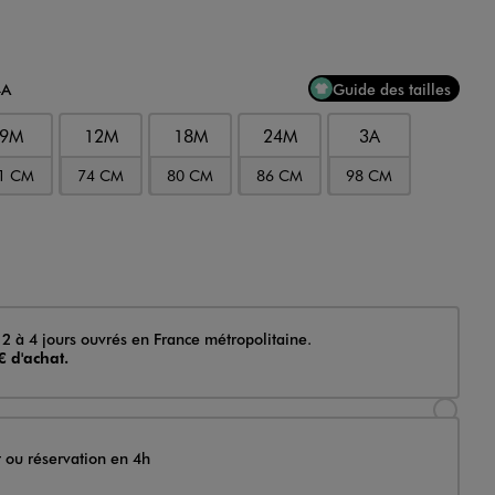
4A
Guide des tailles
9M
12M
18M
24M
3A
1 CM
74 CM
80 CM
86 CM
98 CM
 2 à 4 jours ouvrés en France métropolitaine.
€ d'achat.
Sélectionner l’option de livraison Achat et li
t ou réservation en 4h
Sélectionner l’option de livraison Achat et r