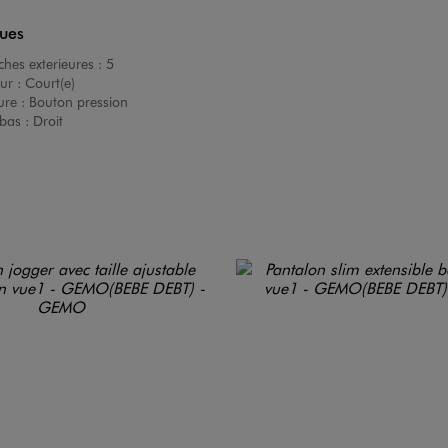
ques
hes exterieures :
5
ur :
Court(e)
ure :
Bouton pression
bas :
Droit