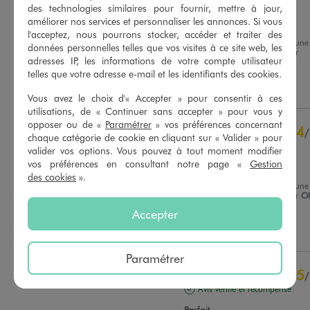
Avis vérifié et récompensé
des technologies similaires pour fournir, mettre à jour,
améliorer nos services et personnaliser les annonces. Si vous
Confortable
l'acceptez, nous pourrons stocker, accéder et traiter des
Avis du
02/08/2026
, suite à une
données personnelles telles que vos visites à ce site web, les
expérience du
20/07/2026
par
Basé sur
14
avis soumis à un
adresses IP, les informations de votre compte utilisateur
Nathalie B.
contrôle
telles que votre adresse e-mail et les identifiants des cookies.
Voir tous les avis sur ce site
Utile
(0)
Signaler
Vous avez le choix d'« Accepter » pour consentir à ces
5
étoiles
10
utilisations, de « Continuer sans accepter » pour vous y
4
étoiles
4
opposer ou de «
Paramétrer
» vos préférences concernant
4
/
chaque catégorie de cookie en cliquant sur « Valider » pour
3
étoiles
0
Avis vérifié et récompensé
valider vos options. Vous pouvez à tout moment modifier
2
étoiles
0
vos préférences en consultant notre page «
Gestion
Satisfaite
1
étoile
0
des cookies
».
Avis du
27/07/2026
, suite à une
Trier les avis
expérience du
14/07/2026
par
Ol
D.
Accepter
Utile
(0)
Signaler
Paramétrer
5
/
Avis vérifié et récompensé
Parfait