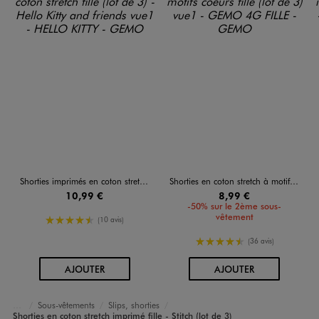
Shorties imprimés en coton stretch fille (lot de 3) - Hello Kitty and friends
Shorties en coton stretch à motifs coeurs fille (lot de 3)
10,99 €
8,99 €
-50% sur le 2ème sous-
vêtement
4.5/5 de moyenne
(10 avis)
4.5/5 de moyenne
(36 avis)
AU PANIER
AU PANIER
AJOUTER
AJOUTER
Sous-vêtements
Slips, shorties
Accueil
Fille
Shorties en coton stretch imprimé fille - Stitch (lot de 3)