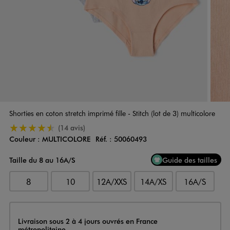
Shorties en coton stretch imprimé fille - Stitch (lot de 3) multicolore
4.5/5 de moyenne
(14 avis)
Couleur :
MULTICOLORE
Réf. :
50060493
Couleur
Choisissez votre Couleur
Taille du 8 au 16A/S
Guide des tailles
8
10
12A/XXS
14A/XS
16A/S
Livraison
Livraison sous 2 à 4 jours ouvrés en France
métropolitaine.