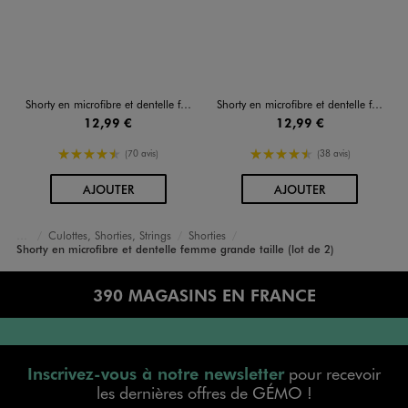
Shorty en microfibre et dentelle femme grande taille (lot de 2)
Shorty en microfibre et dentelle femme grande taille (lot de 2)
12,99 €
12,99 €
4.5/5 de moyenne
4.5/5 de moyenne
(70 avis)
(38 avis)
AU PANIER
AU PANIER
AJOUTER
AJOUTER
Culottes, Shorties, Strings
Shorties
Accueil
Femme
Lingerie
Shorty en microfibre et dentelle femme grande taille (lot de 2)
390 MAGASINS EN FRANCE
Inscrivez-vous à notre newsletter
pour recevoir
les dernières offres de GÉMO !