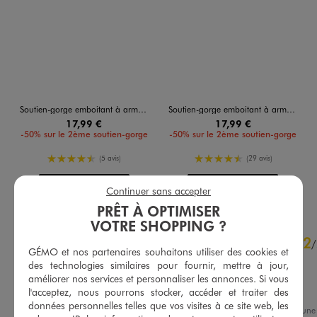
Soutien-gorge emboitant à armatures femme grande taille
Soutien-gorge emboitant à armatures femme grande taille
17,99 €
17,99 €
-50% sur le 2ème soutien-gorge
-50% sur le 2ème soutien-gorge
4.5/5 de moyenne
4.5/5 de moyenne
(5 avis)
(29 avis)
AU PANIER
AU PANIER
AJOUTER
AJOUTER
Continuer sans accepter
PRÊT À OPTIMISER
VOTRE SHOPPING ?
4.6
2
/
5
/
GÉMO et nos partenaires souhaitons utiliser des cookies et
Avis vérifié et récompensé
des technologies similaires pour fournir, mettre à jour,
Pas tailler assez haute

améliorer nos services et personnaliser les annonces. Si vous
Tissu trop synthétique
l'acceptez, nous pourrons stocker, accéder et traiter des
données personnelles telles que vos visites à ce site web, les
Avis du
22/07/2026
, suite à un
Basé sur
47
avis soumis à un