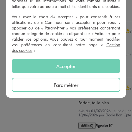
adresses IP, les informations de votre compte utilisateur
07/07/2026
par
Stephanie C.
contrôle
telles que votre adresse e-mail et les identifiants des cookies.
Voir tous les avis sur ce site
Utile
(0)
Signaler
Vous avez le choix d'« Accepter » pour consentir à ces
5
étoiles
37
utilisations, de « Continuer sans accepter » pour vous y
4
étoiles
4
opposer ou de «
Paramétrer
» vos préférences concernant
5
/
3
étoiles
4
chaque catégorie de cookie en cliquant sur « Valider » pour
Avis vérifié et récompensé
valider vos options. Vous pouvez à tout moment modifier
2
étoiles
2
vos préférences en consultant notre page «
Gestion
Très bonne matière
1
étoile
0
des cookies
».
Avis du
20/07/2026
, suite à un
Trier les avis
07/07/2026
par
Celine F.
Accepter
Utile
(0)
Signaler
Paramétrer
5
/
Avis vérifié et récompensé
Parfait, taille bien
Avis du
01/07/2026
, suite à un
18/06/2026
par
Elodie Bon Cpte
Utile
(0)
Signaler