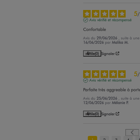
5
/
Avis vérifié et récompensé
Confortable
Avis du
29/06/2026
, suite à un
16/06/2026
par
Malika M.
Utile
(0)
Signaler
5
/
Avis vérifié et récompensé
Parfaite très aggreable à po
Avis du
25/06/2026
, suite à un
12/06/2026
par
Mélanie P.
Utile
(0)
Signaler
1
2
3
4