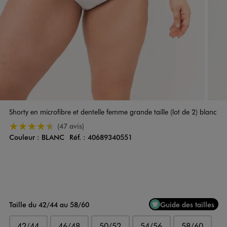
Shorty en microfibre et dentelle femme grande taille (lot de 2) blanc
4.5/5 de moyenne
(47 avis)
Couleur :
BLANC
Réf. :
40689340551
Couleur
Choisissez votre Couleur
Taille du 42/44 au 58/60
Guide des tailles
42/44
46/48
50/52
54/56
58/60