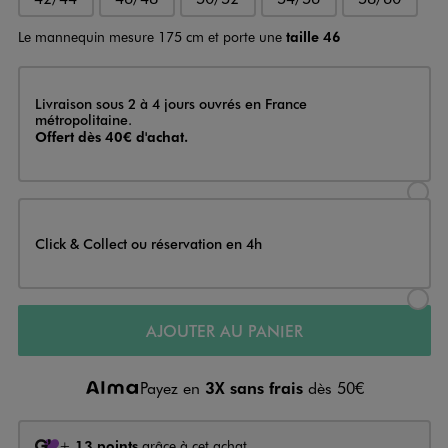
Le mannequin mesure 175 cm et porte une
taille 46
Livraison
Livraison sous 2 à 4 jours ouvrés en France
métropolitaine.
Offert dès 40€ d'achat.
Sélectionner l’option de livraison
Click & Collect ou réservation en 4h
Sélectionner l’option de livraiso
AJOUTER AU PANIER
Payez en
3X sans frais
dès 50€
+
13 points
grâce à cet achat