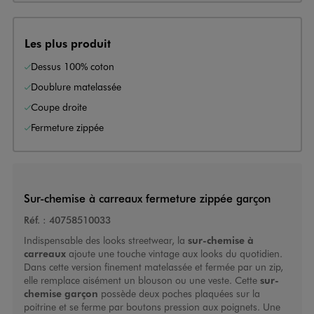
Les plus produit
Dessus 100% coton
Doublure matelassée
Coupe droite
Fermeture zippée
Sur-chemise à carreaux fermeture zippée garçon
Réf. :
40758510033
Indispensable des looks streetwear, la
sur-chemise à
carreaux
ajoute une touche vintage aux looks du quotidien.
Dans cette version finement matelassée et fermée par un zip,
elle remplace aisément un blouson ou une veste. Cette
sur-
chemise garçon
possède deux poches plaquées sur la
poitrine et se ferme par boutons pression aux poignets. Une