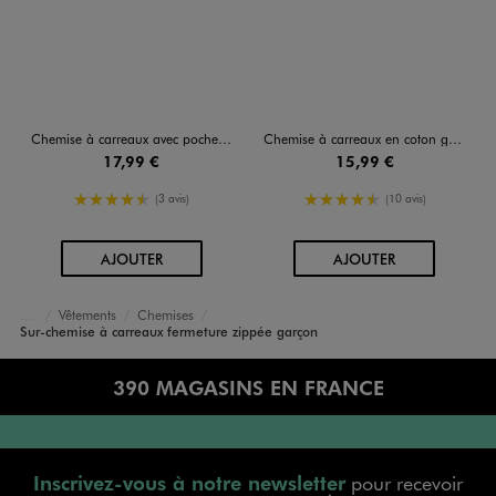
Chemise à carreaux avec poche poitrine garçon
Chemise à carreaux en coton garçon
17,99 €
15,99 €
4.5/5 de moyenne
4.5/5 de moyenne
(3 avis)
(10 avis)
AU PANIER
AU PANIER
AJOUTER
AJOUTER
Vêtements
Chemises
Accueil
Garçon
Sur-chemise à carreaux fermeture zippée garçon
390 MAGASINS EN FRANCE
Inscrivez-vous à notre newsletter
pour recevoir