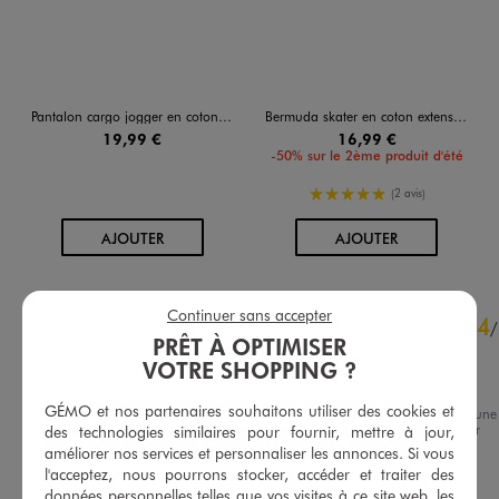
Pantalon cargo jogger en coton stretch à taille élastiquée garçon
Bermuda skater en coton extensible au coloris unique garçon
19,99 €
16,99 €
-50% sur le 2ème produit d'été
5/5 de moyenne
(2 avis)
AU PANIER
AU PANIER
AJOUTER
AJOUTER
4.8
Continuer sans accepter
4
/
5
/
PRÊT À OPTIMISER
Avis vérifié et récompensé
VOTRE SHOPPING ?
Sympa
GÉMO et nos partenaires souhaitons utiliser des cookies et
Avis du
26/11/2025
, suite à une
expérience du
08/11/2025
par
des technologies similaires pour fournir, mettre à jour,
Basé sur
15
avis soumis à un
Sylvana C.
améliorer nos services et personnaliser les annonces. Si vous
contrôle
l'acceptez, nous pourrons stocker, accéder et traiter des
Voir tous les avis sur ce site
Utile
(0)
Signaler
données personnelles telles que vos visites à ce site web, les