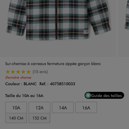
Sur-chemise à carreaux fermeture zippée garçon blanc
5/5 de moyenne
(15 avis)
Dernière chance
Couleur :
BLANC
Réf. :
40758510033
Couleur
Choisissez votre Couleur
Taille du 10A au 16A
Guide des tailles
10A
12A
14A
16A
140 CM
152 CM