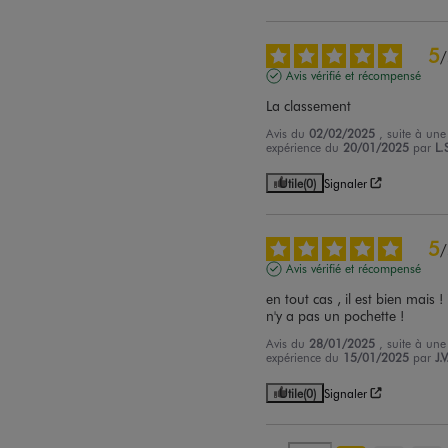
5
/
Avis vérifié et récompensé
La classement
Avis du
02/02/2025
, suite à une
expérience du
20/01/2025
par
L.
Utile
(0)
Signaler
5
/
Avis vérifié et récompensé
en tout cas , il est bien mais ! i
n'y a pas un pochette !
Avis du
28/01/2025
, suite à une
expérience du
15/01/2025
par
J.V
Utile
(0)
Signaler