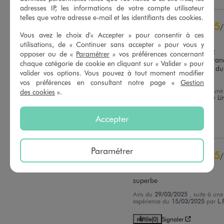
adresses IP, les informations de votre compte utilisateur
5
étoiles
12
telles que votre adresse e-mail et les identifiants des cookies.
4
étoiles
3
5
/
3
étoiles
0
Vous avez le choix d'« Accepter » pour consentir à ces
Avis vérifié et récompensé
2
étoiles
0
utilisations, de « Continuer sans accepter » pour vous y
Parfait,  super jolie et assez 
1
étoile
0
opposer ou de «
Paramétrer
» vos préférences concernant
chaude . Elle taille super grand
chaque catégorie de cookie en cliquant sur « Valider » pour
j’ai pris du 14 ans et je fait du
Trier les avis
valider vos options. Vous pouvez à tout moment modifier
Mais top
vos préférences en consultant notre page «
Gestion
Avis du
26/11/2025
, suite à une
des cookies
».
expérience du
08/11/2025
par
Li
R.
Accepter
Utile
(0)
Signaler
Paramétrer
5
/
Avis vérifié et récompensé
superbe
Avis du
29/03/2025
, suite à une
expérience du
15/03/2025
par
L.
Utile
(0)
Signaler