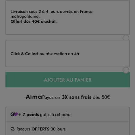
Livraison
Livraison sous 2 à 4 jours ouvrés en France
métropolitaine.
Offert dès 40€ d'achat.
Sélectionner l’option de livraison
Click & Collect ou réservation en 4h
Sélectionner l’option de livraiso
AJOUTER AU PANIER
Payez en
3X sans frais
dès 50€
+
7 points
grâce à cet achat
Retours
OFFERTS
30 jours