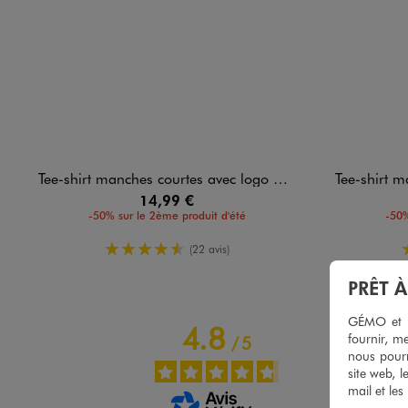
Tee-shirt manches courtes avec logo poitrine garçon - Champion USA
Tee-shirt manches co
14,99 €
-50% sur le 2ème produit d'été
-50%
4.5/5 de moyenne
(22 avis)
PRÊT 
GÉMO et no
4.8
fournir, me
/
5
nous pourr
site web, l
mail et les