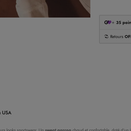
+
35 poin
Retours
OF
n USA
urs looks sportswear. Un
sweat garçon
chaud et confortable, doté d’un in