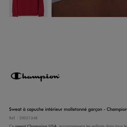
Image 4 sur 4
Sweat à capuche intérieur molletonné garçon - Champio
Réf. :
50031348
Ce
sweat Champion USA
accompagnera les enfants dans tous le