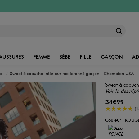
AUSSURES
FEMME
BÉBÉ
FILLE
GARÇON
A
rt
Sweat à capuche intérieur molletonné garçon - Champion USA
Sweat à capuch
Voir la descript
34€99
5/5 de moyenn
(1
Couleur :
ROUG
Couleur
Choisissez votre 