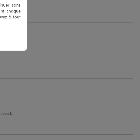
tinuer sans
ant chaque
uvez à tout
 Jean L.