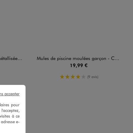
on - Champion
Mules de piscine moulées garçon - Champion USA
19,99 €
4/5 de moyenne
(9 avis)
ns accepter
laires pour
 l'acceptez,
isites à ce
e adresse e-