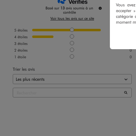
Vous avez 
Basé sur
13
avis soumis à un
accepter 
contrôle
catégorie 
Voir tous les avis sur ce site
moment mod
5
étoiles
10
4
étoiles
3
3
étoiles
0
2
étoiles
0
1
étoile
0
Trier les avis