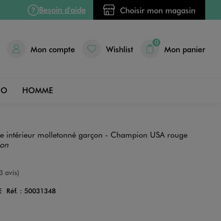
Besoin d'aide
Choisir mon magasin
0
Mon compte
Wishlist
Mon panier
DO
HOMME
e intérieur molletonné garçon - Champion USA rouge
ion
e
3 avis)
E
Réf. :
50031348
Couleur