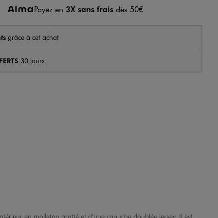
Payez en
3X sans frais
dès 50€
ts
grâce à cet achat
FERTS
30 jours
térieur en molleton gratté et d’une capuche doublée jersey. Il est