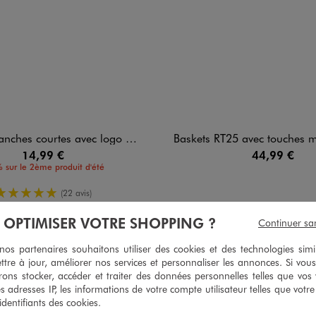
urtes avec logo poitrine garçon - Champion USA
Baskets RT25 avec touches métallisées garç
14,99 €
44,99 €
 sur le 2ème produit d'été
5/5 de moyenne
(22 avis)
À OPTIMISER VOTRE SHOPPING ?
Continuer sa
s partenaires souhaitons utiliser des cookies et des technologies simi
ttre à jour, améliorer nos services et personnaliser les annonces. Si vous
4
/
5
ons stocker, accéder et traiter des données personnelles telles que vos v
Avis vérifié et récompensé
es adresses IP, les informations de votre compte utilisateur telles que votr
J'aime bien
 identifiants des cookies.