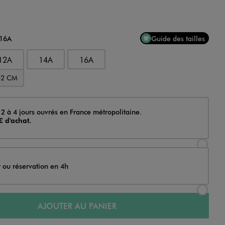
 16A
Guide des tailles
12A
14A
16A
52 CM
 2 à 4 jours ouvrés en France métropolitaine.
€ d'achat.
Sélectionner l’option de livraison Achat et li
t ou réservation en 4h
Sélectionner l’option de livraison Achat et r
AJOUTER AU PANIER