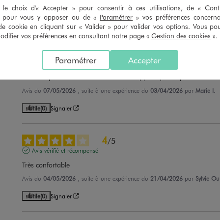
Avis du
22/06/2026
, suite à une expérience du
09/06/2026
par
Arlene F.
le choix d'« Accepter » pour consentir à ces utilisations, de « Con
» pour vous y opposer ou de «
Paramétrer
» vos préférences concern
Utile
(0)
Signaler
de cookie en cliquant sur « Valider » pour valider vos options. Vous po
ifier vos préférences en consultant notre page «
Gestion des cookies
».
5
/
5
Paramétrer
Accepter
Avis vérifié et récompensé
très bon produit conforme et de bon rapport qualité prix
Avis du
07/05/2026
, suite à une expérience du
03/04/2026
par
Marie I.
Utile
(0)
Signaler
4
/
5
Avis vérifié et récompensé
Très confortable
Avis du
04/05/2026
, suite à une expérience du
21/04/2026
par
Sylvie Ou
Utile
(0)
Signaler