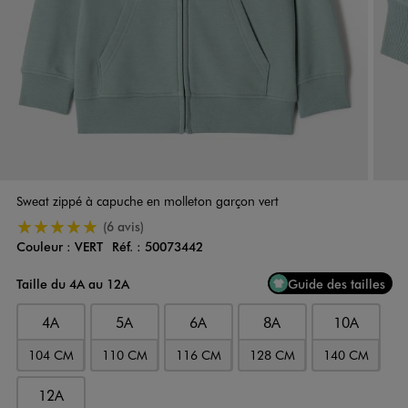
Sweat zippé à capuche en molleton garçon vert
5/5 de moyenne
(6 avis)
Couleur :
VERT
Réf. :
50073442
Couleur
Choisissez votre Couleur
Taille du 4A au 12A
Guide des tailles
4A
5A
6A
8A
10A
104 CM
110 CM
116 CM
128 CM
140 CM
12A