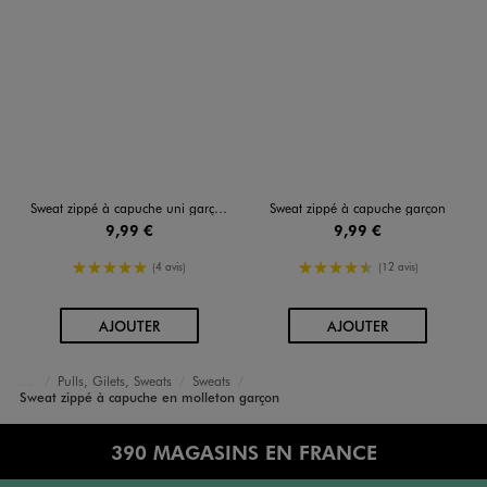
Sweat zippé à capuche uni garçon
Sweat zippé à capuche garçon
9,99 €
9,99 €
5/5 de moyenne
4.5/5 de moyenne
(4 avis)
(12 avis)
AU PANIER
AU PANIER
AJOUTER
AJOUTER
Pulls, Gilets, Sweats
Sweats
Accueil
Garçon
Vêtements
Sweat zippé à capuche en molleton garçon
390 MAGASINS EN FRANCE