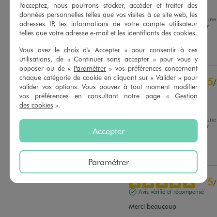
l'acceptez, nous pourrons stocker, accéder et traiter des
4ans jolie couleur
données personnelles telles que vos visites à ce site web, les
Avis du
10/07/2026
, suite à une
Basé sur
6
avis soumis à un
adresses IP, les informations de votre compte utilisateur
expérience du
26/06/2026
par
contrôle
telles que votre adresse e-mail et les identifiants des cookies.
Audrey D.
Voir tous les avis sur ce site
Vous avez le choix d'« Accepter » pour consentir à ces
Utile
(0)
Signaler
5
étoiles
5
utilisations, de « Continuer sans accepter » pour vous y
4
étoiles
1
opposer ou de «
Paramétrer
» vos préférences concernant
chaque catégorie de cookie en cliquant sur « Valider » pour
3
étoiles
0
5
/
valider vos options. Vous pouvez à tout moment modifier
2
étoiles
0
Avis vérifié et récompensé
vos préférences en consultant notre page «
Gestion
1
étoile
0
des cookies
».
Super qualité / prix 👍
Trier les avis
Avis du
22/06/2026
, suite à une
expérience du
09/06/2026
par
Accepter
Patricia C.
Utile
(0)
Signaler
Paramétrer
5
/
Avis vérifié et récompensé
Merci beaucoup