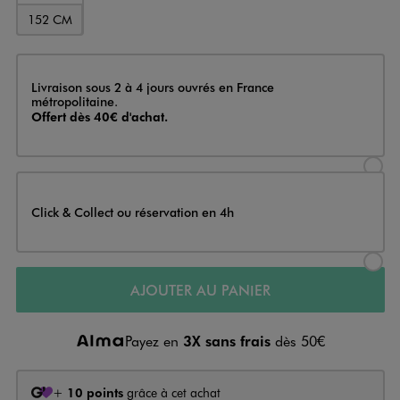
152 CM
Livraison
Livraison sous 2 à 4 jours ouvrés en France
métropolitaine.
Offert dès 40€ d'achat.
Sélectionner l’option de livraison
Click & Collect ou réservation en 4h
Sélectionner l’option de livraiso
AJOUTER AU PANIER
Payez en
3X sans frais
dès 50€
+
10 points
grâce à cet achat