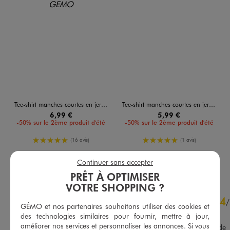
Tee-shirt manches courtes en jersey de coton imprimé all over garçon
Tee-shirt manches courtes en jersey de coton avec col côtelé garçon
6,99 €
5,99 €
-50% sur le 2ème produit d'été
-50% sur le 2ème produit d'été
5/5 de moyenne
5/5 de moyenne
(16 avis)
(1 avis)
AU PANIER
AU PANIER
AJOUTER
AJOUTER
Continuer sans accepter
PRÊT À OPTIMISER
VOTRE SHOPPING ?
4.8
4
/
5
/
GÉMO et nos partenaires souhaitons utiliser des cookies et
Avis vérifié et récompensé
des technologies similaires pour fournir, mettre à jour,
améliorer nos services et personnaliser les annonces. Si vous
Un peu grand pr mon fils de 