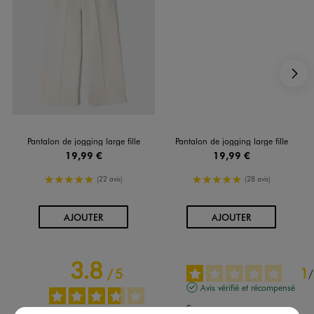
S
Pantalon de jogging large fille
Pantalon de jogging large fille
19,99 €
19,99 €
5/5 de moyenne
5/5 de moyenne
(22 avis)
(28 avis)
AU PANIER
AU PANIER
AJOUTER
AJOUTER
3.8
1
/
5
/
Avis vérifié et récompensé
Super