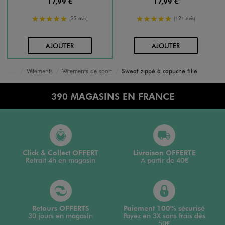
17,99 €
17,99 €
5/5 de moyenne
5/5 de moyenne
(22 avis)
(121 avis)
AU PANIER
AU PANIER
AJOUTER
AJOUTER
Vêtements
Vêtements de sport
Sweat zippé à capuche fille
Accueil
Fille
390 MAGASINS EN FRANCE
Click & Collect OFFERT
Livraison OFFERTE
Retrait 4h en magasin
A partir de 40€
Retours OFFERTS
Paiement 100% sécurisé
30 jours en magasin
Payez en 3X sans frais dès
50€