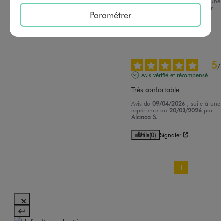
Avis du
11/05/2026
, suite à une
expérience du
28/04/2026
par
Paramétrer
Magalie R.
Utile
(0)
Signaler
5
/
Avis vérifié et récompensé
Très confortable
Avis du
09/04/2026
, suite à une
expérience du
20/03/2026
par
Alcinda S.
Utile
(0)
Signaler
1