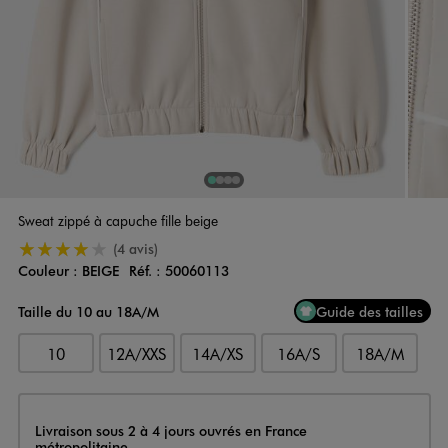
1
Sur 4
2
Sur 4
3
Sur 4
4
Sur 4
Sweat zippé à capuche fille beige
4/5 de moyenne
(4 avis)
Couleur :
BEIGE
Réf. :
50060113
Couleur
Choisissez votre Couleur
Taille du 10 au 18A/M
Guide des tailles
10
12A/XXS
14A/XS
16A/S
18A/M
Livraison
Livraison sous 2 à 4 jours ouvrés en France
métropolitaine.