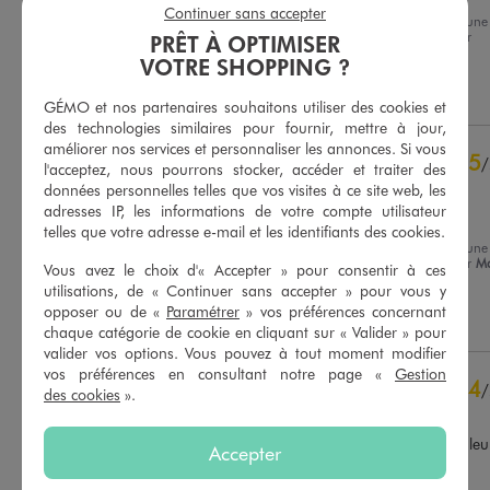
Continuer sans accepter
Avis du
20/07/2026
, suite à une
expérience du
07/07/2026
par
PRÊT À OPTIMISER
Basé sur
4
avis soumis à un
Yannick M.
contrôle
VOTRE SHOPPING ?
Voir tous les avis sur ce site
Utile
(0)
Signaler
GÉMO et nos partenaires souhaitons utiliser des cookies et
5
étoiles
2
des technologies similaires pour fournir, mettre à jour,
améliorer nos services et personnaliser les annonces. Si vous
4
étoiles
1
5
/
l'acceptez, nous pourrons stocker, accéder et traiter des
3
étoiles
0
Avis vérifié et récompensé
données personnelles telles que vos visites à ce site web, les
2
étoiles
0
adresses IP, les informations de votre compte utilisateur
Parfait
1
étoile
1
telles que votre adresse e-mail et les identifiants des cookies.
Avis du
21/05/2026
, suite à une
Trier les avis
expérience du
08/05/2026
par
Ma
Vous avez le choix d'« Accepter » pour consentir à ces
T.
utilisations, de « Continuer sans accepter » pour vous y
opposer ou de «
Paramétrer
» vos préférences concernant
Utile
(0)
Signaler
chaque catégorie de cookie en cliquant sur « Valider » pour
valider vos options. Vous pouvez à tout moment modifier
vos préférences en consultant notre page «
Gestion
4
/
des cookies
».
Avis vérifié et récompensé
Taille bien, moderne et couleur
Accepter
jolis