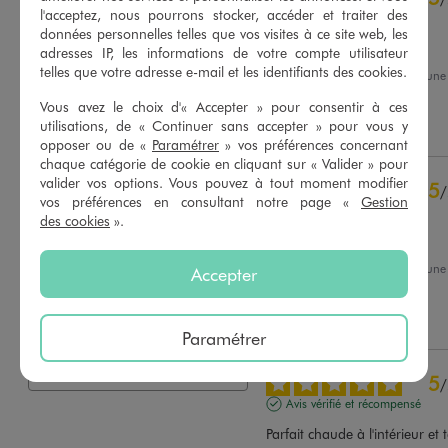
l'acceptez, nous pourrons stocker, accéder et traiter des
Avis vérifié et récompensé
données personnelles telles que vos visites à ce site web, les
Très bien ajusté
adresses IP, les informations de votre compte utilisateur
telles que votre adresse e-mail et les identifiants des cookies.
Avis du
16/06/2026
, suite à un
03/06/2026
par
Virginie P.
Basé sur
124
avis soumis à un
Vous avez le choix d'« Accepter » pour consentir à ces
contrôle
utilisations, de « Continuer sans accepter » pour vous y
Utile
(0)
Signaler
Voir tous les avis sur ce site
opposer ou de «
Paramétrer
» vos préférences concernant
chaque catégorie de cookie en cliquant sur « Valider » pour
5
étoiles
97
valider vos options. Vous pouvez à tout moment modifier
5
/
4
étoiles
24
vos préférences en consultant notre page «
Gestion
Avis vérifié et récompensé
3
étoiles
1
des cookies
».
2
étoiles
0
Confortable et doux
1
étoile
2
Avis du
18/04/2026
, suite à un
Accepter
03/04/2026
par
Emilie B.
Trier les avis
Utile
(0)
Signaler
Paramétrer
5
/
Avis vérifié et récompensé
Parfait chaude à l'intérieur et t