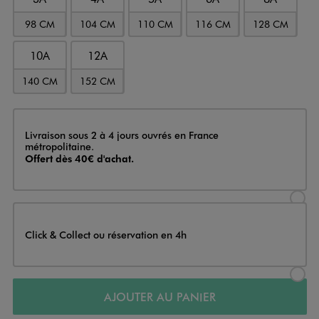
98 CM
104 CM
110 CM
116 CM
128 CM
10A
12A
140 CM
152 CM
Livraison
Livraison sous 2 à 4 jours ouvrés en France
métropolitaine.
Offert dès 40€ d'achat.
Sélectionner l’option de livraison
Click & Collect ou réservation en 4h
Sélectionner l’option de livraiso
AJOUTER AU PANIER