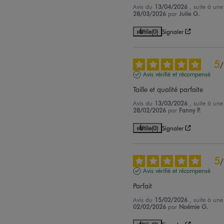
Avis du
13/04/2026
, suite à un
28/03/2026
par
Julie G.
Utile
(0)
Signaler
5
/
Avis vérifié et récompensé
Taille et qualité parfaite
Avis du
13/03/2026
, suite à un
28/02/2026
par
Fanny P.
Utile
(0)
Signaler
5
/
Avis vérifié et récompensé
Parfait
Avis du
15/02/2026
, suite à un
02/02/2026
par
Noémie G.