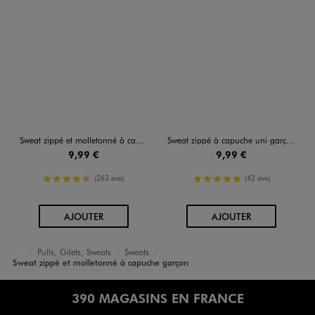
Sweat zippé et molletonné à capuche garçon
Sweat zippé à capuche uni garçon
9,99 €
9,99 €
4.5/5 de moyenne
5/5 de moyenne
(263 avis)
(42 avis)
AU PANIER
AU PANIER
AJOUTER
AJOUTER
Pulls, Gilets, Sweats
Sweats
Accueil
Garçon
Vêtements
Sweat zippé et molletonné à capuche garçon
390 MAGASINS EN FRANCE