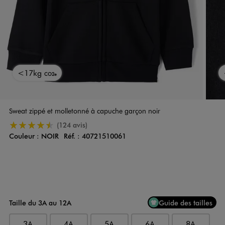
<17kg
CO2e
Sweat zippé et molletonné à capuche garçon noir
4.5/5 de moyenne
(124 avis)
Couleur :
NOIR
Réf. :
40721510061
Couleur
Choisissez votre Couleur
Taille du 3A au 12A
Guide des tailles
3A
4A
5A
6A
8A