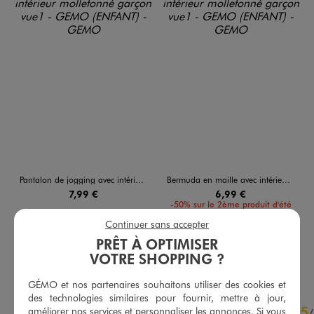
Pantalon de jogging avec intérieur molletonné garçon
Bermuda en maille avec intérieur molletonné garçon
7,99 €
6,99 €
-50% sur le 2ème produit d'été
4.5/5 de moyenne
(709 avis)
Continuer sans accepter
4.5/5 de moyenne
(175 avis)
PRÊT À OPTIMISER
AU PANIER
AU PANIER
VOTRE SHOPPING ?
AJOUTER
AJOUTER
GÉMO et nos partenaires souhaitons utiliser des cookies et
des technologies similaires pour fournir, mettre à jour,
4.7
5
/
5
améliorer nos services et personnaliser les annonces. Si vous
/