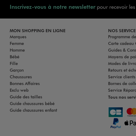
Inscrivez-vous à notre newsletter
pour recevoir le
MON SHOPPING EN LIGNE
NOS SERVICE
Marques
Programme de 
Femme
Carte cadea
Homme
Guides & Cons
Bébé
Moyens de pa
Fille
Modes de livrai
Garçon
Retours et éch
Chaussures
Service client
Bonnes Affaires
Bornes de coll
Exclu web
Service Répar
Guide des tailles
Tous nos serv
Guide chaussures bébé
Guide chaussures enfant