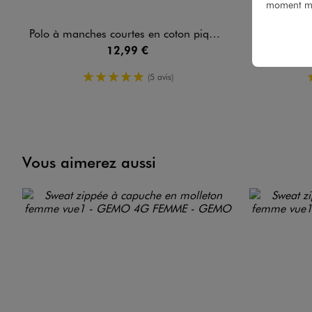
moment mod
Polo à manches courtes en coton piqué femme
Débardeur bou
12,99 €
5/5 de moyenne
(5 avis)
Vous aimerez aussi