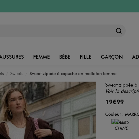
AUSSURES
FEMME
BÉBÉ
FILLE
GARÇON
A
ets
Sweats
Sweat zippée à capuche en molleton femme
Sweat zippée 
Voir la descript
19€99
Couleur :
MARR
Couleur
Choisissez votre 