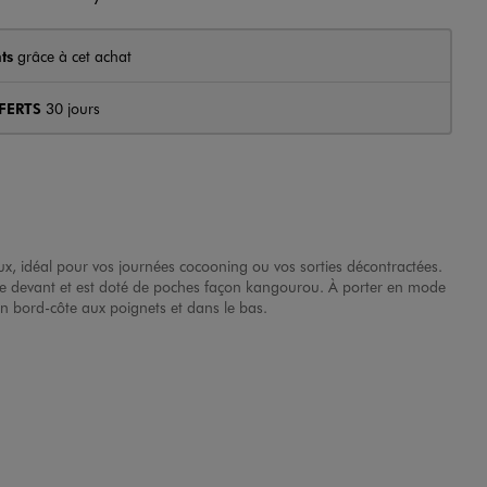
ts
grâce à cet achat
FERTS
30 jours
x, idéal pour vos journées cocooning ou vos sorties décontractées.
ur le devant et est doté de poches façon kangourou. À porter en mode
on bord-côte aux poignets et dans le bas.