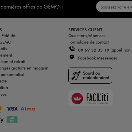
s dernières offres de GÉMO !
S
SERVICES CLIENT
Fidélité
Questions/réponses
u GÉMO
Formulaire de contact
eils
09 69 32 35 19
(appel non 
iement
Facebook Messenger
son et retrait
anges gratuits en magasin
s personnalisé
ecte
ation
Faciliti
ices
Goodays