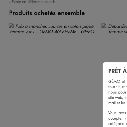
Existe en différents coloris
Produits achetés ensemble
PRÊT 
GÉMO et no
fournir, me
nous pourr
site web, l
mail et les
Vous avez 
accepter 
catégorie 