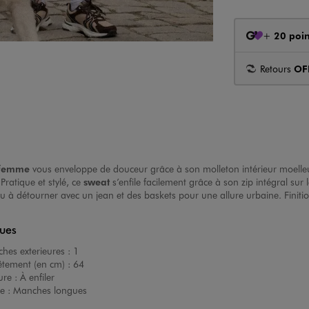
+
20 poin
Retours
OF
 femme
vous enveloppe de douceur grâce à son molleton intérieur moelleu
Pratique et stylé, ce
sweat
s’enfile facilement grâce à son zip intégral s
ou à détourner avec un jean et des baskets pour une allure urbaine. Finiti
ques
hes exterieures :
1
êtement (en cm) :
64
ure :
À enfiler
e :
Manches longues