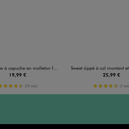
 à capuche en molleton femme
Sweat zippé à col montant et coupe
19,99 €
25,99 €
4.5/5 de moyenne
4.5/5 de m
(19 avis)
(7 avis