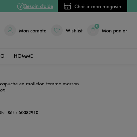
Besoin d'aide
Choisir mon magasin
0
Mon compte
Wishlist
Mon panier
DO
HOMME
à capuche en molleton femme marron
ion
ON
Réf. :
50082910
Couleur