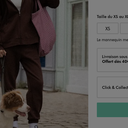
Taille du XS au X
XS
Le mannequin me
Livraison
Livraison sous
Offert dès 40
Click & Collec