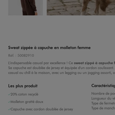
Image 4 sur 5
Sweat zippée à capuche en molleton femme
Réf. :
50082910
L’indispensable casual par excellence ! Ce
sweat zippé à capuche
Image 5 sur 5
Sa capuche est doublée de jersey et équipée d'un cordon coulissant. 
casual ou chill à la maison, avec un legging ou un jogging assorti, 
Caractéristi
Les plus produit
Nombre de poc
20% coton recyclé
Longueur du v
Molleton gratté doux
Type de fermet
Type de manch
Capuche avec cordon doublée de jersey