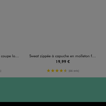
 loose femme
Sweat zippée à capuche en molleton femme
19,99 €
oyenne
4.5/5 de moyenne
)
(66 avis)