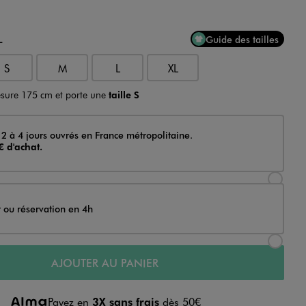
L
Guide des tailles
S
M
L
XL
sure 175 cm et porte une
taille S
 2 à 4 jours ouvrés en France métropolitaine.
€ d'achat.
Sélectionner l’option de livraison Achat et li
t ou réservation en 4h
Sélectionner l’option de livraison Achat et r
AJOUTER AU PANIER
Payez en
3X sans frais
dès 50€