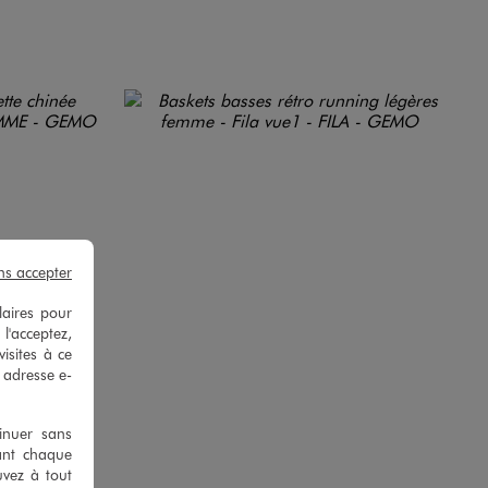
ns accepter
laires pour
 l'acceptez,
isites à ce
e adresse e-
tinuer sans
ant chaque
uvez à tout