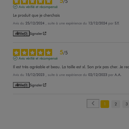
5
/
5
Avis vérifié et récompensé
Le produit que je cherchais
Avis du
25/12/2024
, suite à une expérience du
12/12/2024
par
S.Y.
Utile
(0)
Signaler
5
/
5
Avis vérifié et récompensé
Il est très agréable et beau. La taille est xl. Son prix pas cher. J
Avis du
15/12/2023
, suite à une expérience du
02/12/2023
par
A.A.
Utile
(0)
Signaler
1
2
3