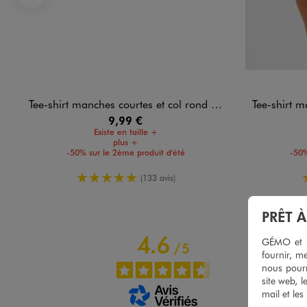
Précédent
Tee-shirt manches courtes et col rond homme
Tee-shirt ma
9,99 €
Existe en taille +
plus +
-50% sur le 2ème produit d'été
-50%
5/5 de moyenne
(133 avis)
PRÊT 
4.6
GÉMO et no
/
5
fournir, me
nous pourr
site web, l
mail et les