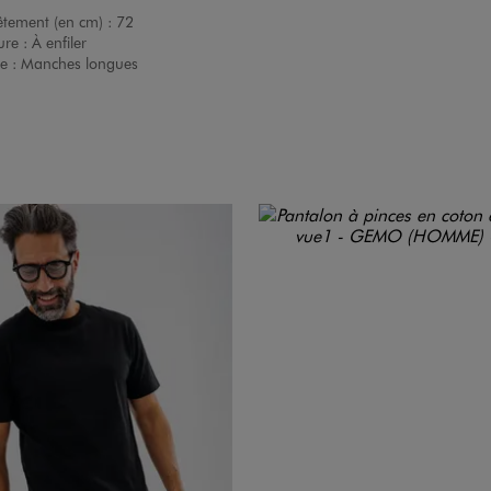
êtement (en cm) :
72
ure :
À enfiler
e :
Manches longues