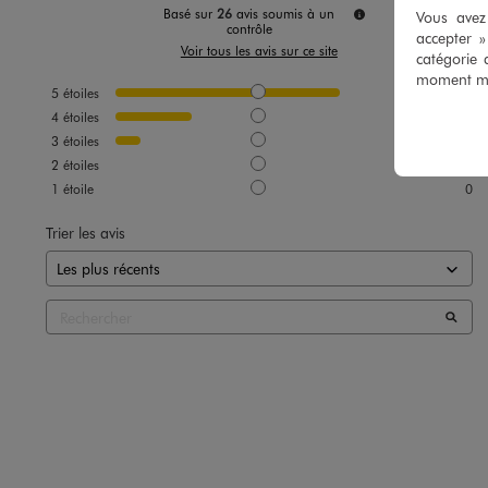
Basé sur
26
avis soumis à un
Vous avez 
contrôle
accepter 
Voir tous les avis sur ce site
catégorie 
moment mod
5
étoiles
18
4
étoiles
6
3
étoiles
2
2
étoiles
0
1
étoile
0
Trier les avis