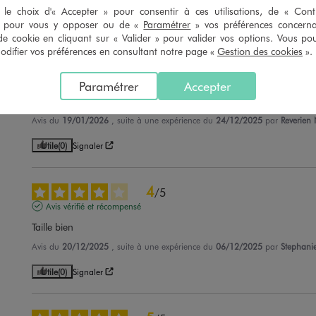
le choix d'« Accepter » pour consentir à ces utilisations, de « Con
Utile
(0)
Signaler
» pour vous y opposer ou de «
Paramétrer
» vos préférences concern
de cookie en cliquant sur « Valider » pour valider vos options. Vous po
ifier vos préférences en consultant notre page «
Gestion des cookies
».
5
/
5
Avis vérifié et récompensé
Paramétrer
Accepter
Parfait
Avis du
19/01/2026
, suite à une expérience du
24/12/2025
par
Reverien 
Utile
(0)
Signaler
4
/
5
Avis vérifié et récompensé
Taille bien
Avis du
20/12/2025
, suite à une expérience du
06/12/2025
par
Stephani
Utile
(0)
Signaler