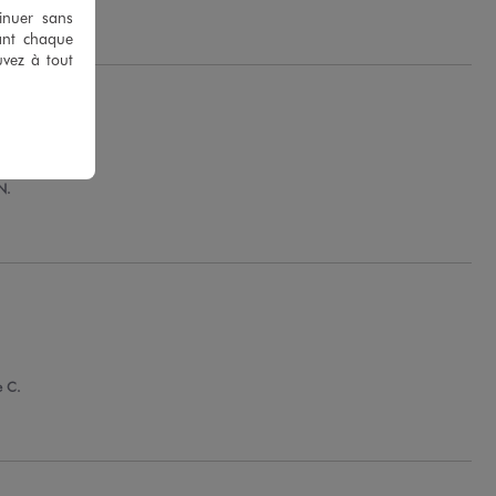
tinuer sans
ant chaque
uvez à tout
N.
e C.