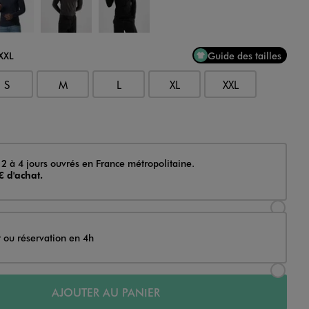
XXXL
Guide des tailles
S
M
L
XL
XXL
 2 à 4 jours ouvrés en France métropolitaine.
€ d'achat.
Sélectionner l’option de livraison Achat et li
t ou réservation en 4h
Sélectionner l’option de livraison Achat et r
AJOUTER AU PANIER