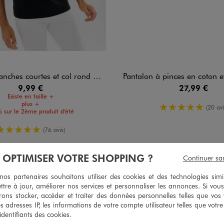
nches courtes et col rond homme
Pantalon à pinces en coton et
9,99 €
27,99 €
Existe en taille +
plus +
5/5 de moy
(20 avi
 sur le 2ème produit d'été
5/5 de moyenne
(76 avis)
À OPTIMISER VOTRE SHOPPING ?
Continuer sa
s partenaires souhaitons utiliser des cookies et des technologies simi
5
/
5
ttre à jour, améliorer nos services et personnaliser les annonces. Si vous
Avis vérifié et récompensé
ons stocker, accéder et traiter des données personnelles telles que vos v
es adresses IP, les informations de votre compte utilisateur telles que votr
Je porte habituellement du M, mais j'ai pris du S car le M taille un
 identifiants des cookies.
Avis du
12/02/2026
, suite à une expérience du
29/01/2026
par
S.P.