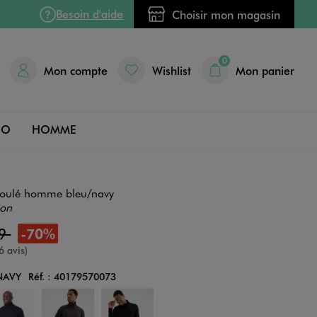
Besoin d'aide
Choisir mon magasin
0
Mon compte
Wishlist
Mon panier
DO
HOMME
l roulé homme bleu/navy
ion
99
-70%
nne
6 avis)
NAVY
Réf. :
40179570073
Couleur