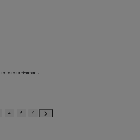
e recommande vivement.
4
5
6