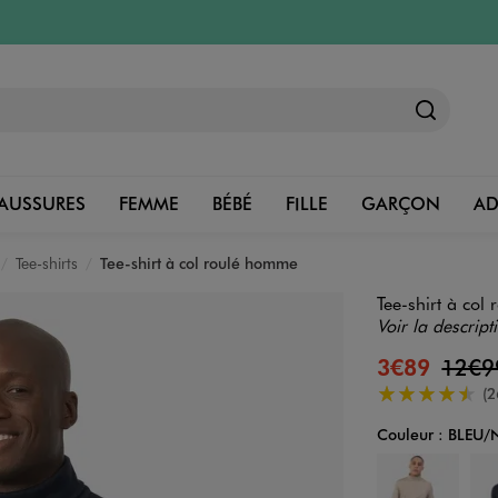
AUSSURES
FEMME
BÉBÉ
FILLE
GARÇON
A
Tee-shirts
Tee-shirt à col roulé homme
Tee-shirt à co
Voir la descript
3€89
12€
4.5/5 de moye
(2
Couleur :
BLEU/
Couleur
Choisissez votre 