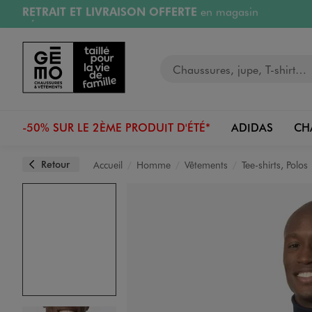
RÉSERVATION GRATUITE
4h en magasin
Aller au contenu principal
Aller à la navigation
Retours OFFERTS
pendant 30 jours
LIVRAISON OFFERTE
A partir de 40€
Votre recherche
-50% SUR LE 2ÈME PRODUIT D'ÉTÉ*
ADIDAS
CH
Retour
Accueil
Homme
Vêtements
Tee-shirts, Polos
Image 1 sur 4