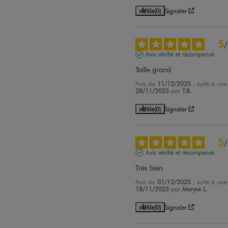
Utile
(0)
Signaler
5
/
Avis vérifié et récompensé
Taille grand
Avis du
11/12/2025
, suite à un
28/11/2025
par
T.B.
Utile
(0)
Signaler
5
/
Avis vérifié et récompensé
Très bien
Avis du
01/12/2025
, suite à un
18/11/2025
par
Maryse L.
Utile
(0)
Signaler