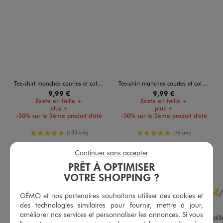
Tee-shirt manches courtes et col rond homme
Tee-shirt manches courtes et col rond homme
9,99 €
9,99 €
Existe en taille +
Existe en taille +
plus +
plus +
-50% sur le 2ème produit d'été
-50% sur le 2ème produit d'été
5/5 de moyenne
5/5 de moyenne
(133 avis)
(76 avis)
AU PANIER
AU PANIER
Continuer sans accepter
AJOUTER
AJOUTER
PRÊT À OPTIMISER
VOTRE SHOPPING ?
4.6
4
/
5
/
GÉMO et nos partenaires souhaitons utiliser des cookies et
Avis vérifié et récompensé
des technologies similaires pour fournir, mettre à jour,
améliorer nos services et personnaliser les annonces. Si vous
Un peu long, de bonne qualité