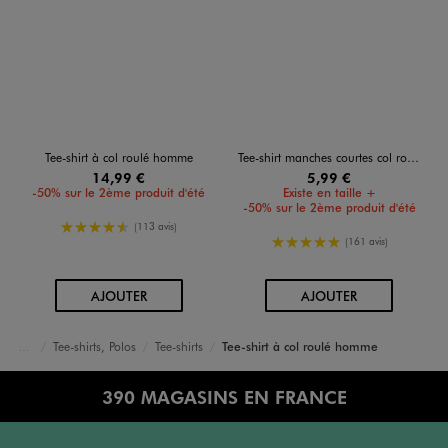
Tee-shirt à col roulé homme
Tee-shirt manches courtes col rond en coton homme
14,99 €
5,99 €
-50% sur le 2ème produit d'été
Existe en taille +
-50% sur le 2ème produit d'été
4.5/5 de moyenne
(113 avis)
5/5 de moyenne
(161 avis)
AU PANIER
AU PANIER
AJOUTER
AJOUTER
Tee-shirts, Polos
Tee-shirts
Tee-shirt à col roulé homme
Accueil
Homme
Vêtements
390 MAGASINS EN FRANCE