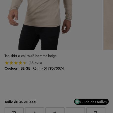
Tee-shirt à col roulé homme beige
4.5/5 de moyenne
(35 avis)
Couleur :
BEIGE
Réf. :
40179570074
Couleur
Choisissez votre Couleur
Taille du XS au XXXL
Guide des tailles
XS
S
M
L
XL