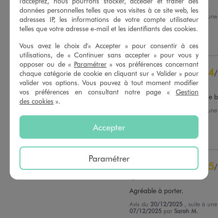
l'acceptez, nous pourrons stocker, accéder et traiter des
coton
données personnelles telles que vos visites à ce site web, les
Avis du
17/03/2026
, suite à un
Basé sur
35
avis soumis à un
adresses IP, les informations de votre compte utilisateur
03/03/2026
par
V.D.
contrôle
telles que votre adresse e-mail et les identifiants des cookies.
Voir tous les avis sur ce site
Utile
(0)
Signaler
Vous avez le choix d'« Accepter » pour consentir à ces
5
étoiles
22
utilisations, de « Continuer sans accepter » pour vous y
opposer ou de «
Paramétrer
» vos préférences concernant
4
étoiles
12
4
/
chaque catégorie de cookie en cliquant sur « Valider » pour
3
étoiles
1
valider vos options. Vous pouvez à tout moment modifier
Avis vérifié et récompensé
2
étoiles
0
vos préférences en consultant notre page «
Gestion
Dommage qu'il n'y a pas de b
1
étoile
0
des cookies
».
Avis du
21/12/2025
, suite à un
Trier les avis
09/12/2025
par
F.B.
Accepter
Utile
(0)
Signaler
Paramétrer
5
/
Avis vérifié et récompensé
Agréable à porter.
Avis du
20/12/2025
, suite à un
07/12/2025
par
Sarah M.