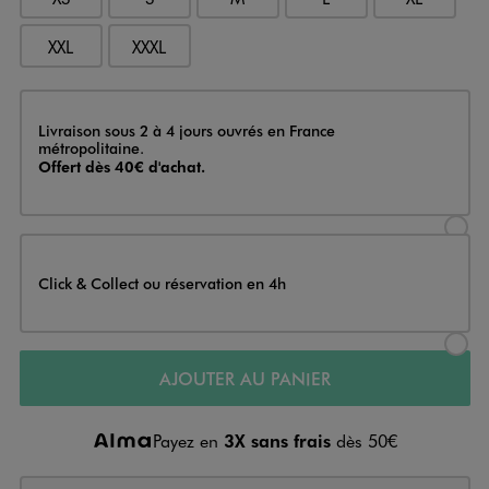
XXL
XXXL
Livraison
Livraison sous 2 à 4 jours ouvrés en France
métropolitaine.
Offert dès 40€ d'achat.
Sélectionner l’option de livraison
Click & Collect ou réservation en 4h
Sélectionner l’option de livraiso
AJOUTER AU PANIER
Payez en
3X sans frais
dès 50€