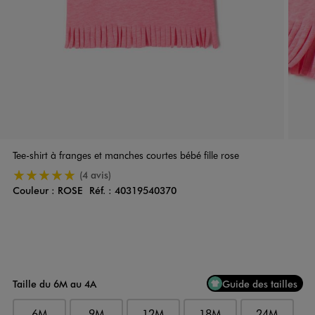
Tee-shirt à franges et manches courtes bébé fille rose
5/5 de moyenne
(4 avis)
Couleur :
ROSE
Réf. :
40319540370
Couleur
Choisissez votre Couleur
Taille du 6M au 4A
Guide des tailles
6M
9M
12M
18M
24M