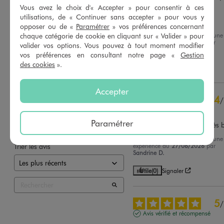
Avis vérifié et récompensé
Vous avez le choix d'« Accepter » pour consentir à ces
utilisations, de « Continuer sans accepter » pour vous y
Prix très abordable
opposer ou de «
Paramétrer
» vos préférences concernant
Avis du
13/07/2026
, suite à une
chaque catégorie de cookie en cliquant sur « Valider » pour
expérience du
30/06/2026
par
valider vos options. Vous pouvez à tout moment modifier
Basé sur
4
avis soumis à un
Zéphirine B.
contrôle
vos préférences en consultant notre page «
Gestion
Voir tous les avis sur ce site
des cookies
».
Utile
(0)
Signaler
5
étoiles
3
Accepter
4
étoiles
1
4
/
3
étoiles
0
Avis vérifié et récompensé
2
étoiles
0
Paramétrer
Trop mignon et se porte très 
1
étoile
0
Avis du
13/07/2026
, suite à une
Trier les avis
expérience du
27/06/2026
par
Sandrine D.
Utile
(0)
Signaler
5
/
Avis vérifié et récompensé