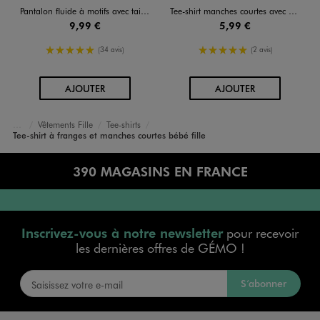
Pantalon fluide à motifs avec taille élastique bébé fille
Tee-shirt manches courtes avec haut brodé bébé fille
9,99 €
5,99 €
5/5 de moyenne
5/5 de moyenne
(34 avis)
(2 avis)
AU PANIER
AU PANIER
AJOUTER
AJOUTER
Vêtements Fille
Tee-shirts
Accueil
Bébé
Tee-shirt à franges et manches courtes bébé fille
390 MAGASINS EN FRANCE
Inscrivez-vous à notre newsletter
pour recevoir
les dernières offres de GÉMO !
S’abonner