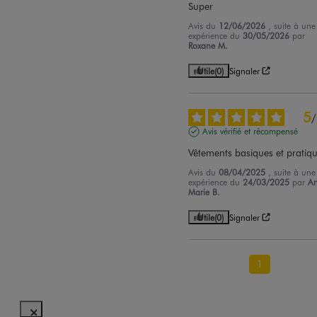
Super
Avis du
12/06/2026
, suite à une
expérience du
30/05/2026
par
Roxane M.
Utile
(0)
Signaler
5
/
Avis vérifié et récompensé
Vêtements basiques et pratiq
Avis du
08/04/2025
, suite à une
expérience du
24/03/2025
par
A
Marie B.
Utile
(0)
Signaler
1