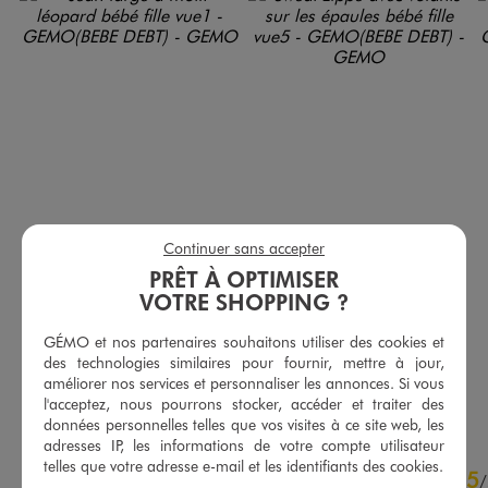
Continuer sans accepter
PRÊT À OPTIMISER
Jean large à motif léopard bébé fille
Sweat zippé avec volants sur les épaules bébé fille
VOTRE SHOPPING ?
9,99 €
9,99 €
GÉMO et nos partenaires souhaitons utiliser des cookies et
5/5 de moyenne
(106 avis)
des technologies similaires pour fournir, mettre à jour,
améliorer nos services et personnaliser les annonces. Si vous
AU PANIER
AU PANIER
AJOUTER
AJOUTER
l'acceptez, nous pourrons stocker, accéder et traiter des
données personnelles telles que vos visites à ce site web, les
adresses IP, les informations de votre compte utilisateur
4.8
telles que votre adresse e-mail et les identifiants des cookies.
5
/
5
/