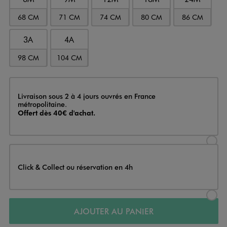
68 CM
71 CM
74 CM
80 CM
86 CM
3A
4A
98 CM
104 CM
Livraison
Livraison sous 2 à 4 jours ouvrés en France
métropolitaine.
Offert dès 40€ d'achat.
Sélectionner l’option de livraison
Click & Collect ou réservation en 4h
Sélectionner l’option de livraiso
AJOUTER AU PANIER