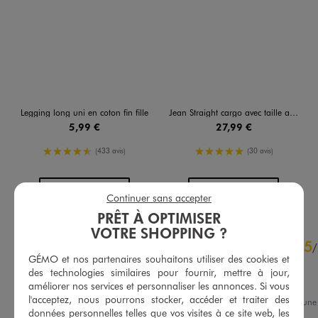
Legging long uni en coton fin fille
Jean Straight cargo avec taille ajustable fille
5,99 €
27,99 €
4.5/5 de moyenne
5/5 de moyenne
(433 avis)
(30 avis)
AU PANIER
AU PANIER
AJOUTER
AJOUTER
Continuer sans accepter
PRÊT À OPTIMISER
VOTRE SHOPPING ?
4.7
5
/
5
/
GÉMO et nos partenaires souhaitons utiliser des cookies et
Avis vérifié et récompensé
des technologies similaires pour fournir, mettre à jour,
Oui
améliorer nos services et personnaliser les annonces. Si vous
l'acceptez, nous pourrons stocker, accéder et traiter des
Avis du
27/07/2026
, suite à un
données personnelles telles que vos visites à ce site web, les
14/07/2026
par
Carole D.
Basé sur
418
avis soumis à un