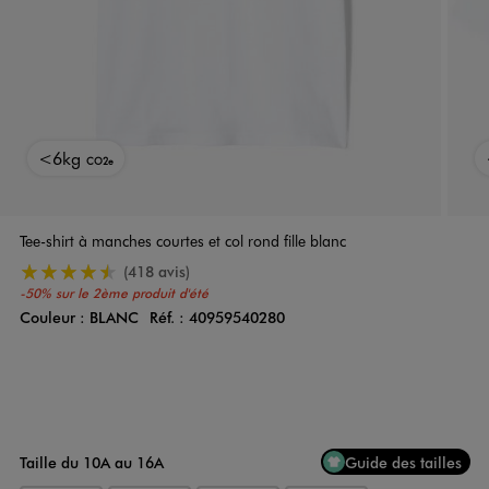
<6kg
CO2e
Tee-shirt à manches courtes et col rond fille blanc
4.5/5 de moyenne
(418 avis)
-50% sur le 2ème produit d'été
Couleur :
BLANC
Réf. :
40959540280
Couleur
Choisissez votre Couleur
Taille du 10A au 16A
Guide des tailles