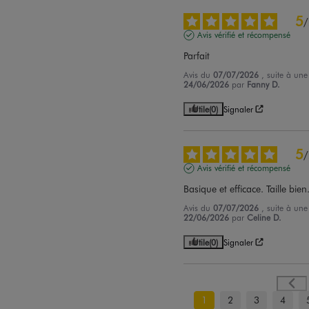
5
/
Avis vérifié et récompensé
Parfait
Avis du
07/07/2026
, suite à un
24/06/2026
par
Fanny D.
Utile
(0)
Signaler
5
/
Avis vérifié et récompensé
Basique et efficace. Taille bien
Avis du
07/07/2026
, suite à un
22/06/2026
par
Celine D.
Utile
(0)
Signaler
1
2
3
4