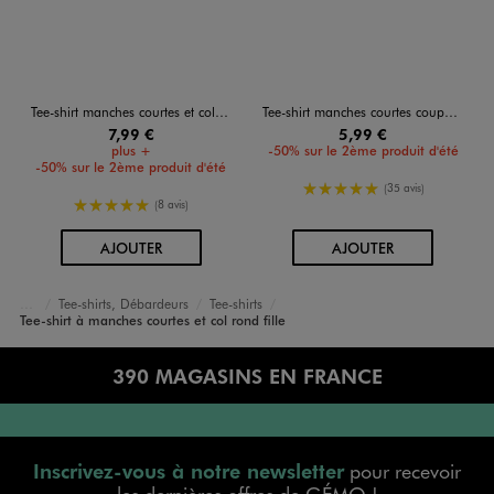
Tee-shirt manches courtes et col rond uni en coton résistant fille
Tee-shirt manches courtes coupe courte fille
7,99 €
5,99 €
plus +
-50% sur le 2ème produit d'été
-50% sur le 2ème produit d'été
5/5 de moyenne
(35 avis)
5/5 de moyenne
(8 avis)
AU PANIER
AU PANIER
AJOUTER
AJOUTER
Tee-shirts, Débardeurs
Tee-shirts
Accueil
Fille
Vêtements
Tee-shirt à manches courtes et col rond fille
390 MAGASINS EN FRANCE
Inscrivez-vous à notre newsletter
pour recevoir