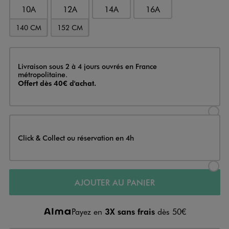
10A
12A
14A
16A
140 CM
152 CM
Livraison
Livraison sous 2 à 4 jours ouvrés en France
métropolitaine.
Offert dès 40€ d'achat.
Sélectionner l’option de livraison
Click & Collect ou réservation en 4h
Sélectionner l’option de livraiso
AJOUTER AU PANIER
Payez en
3X sans frais
dès 50€