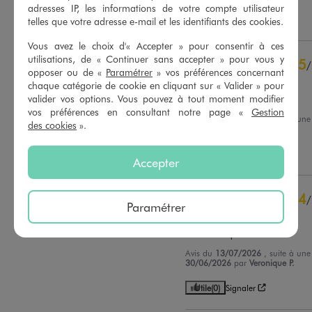
adresses IP, les informations de votre compte utilisateur
contrôle
Utile
(0)
Signaler
telles que votre adresse e-mail et les identifiants des cookies.
Voir tous les avis sur ce site
Vous avez le choix d'« Accepter » pour consentir à ces
5
étoiles
318
utilisations, de « Continuer sans accepter » pour vous y
5
/
4
étoiles
75
opposer ou de «
Paramétrer
» vos préférences concernant
Avis vérifié et récompensé
3
étoiles
20
chaque catégorie de cookie en cliquant sur « Valider » pour
2
étoiles
3
valider vos options. Vous pouvez à tout moment modifier
Très bien
vos préférences en consultant notre page «
Gestion
1
étoile
2
Avis du
20/07/2026
, suite à un
des cookies
».
07/07/2026
par
Alexia L.
Trier les avis
Utile
(0)
Signaler
Accepter
4
/
Paramétrer
Avis vérifié et récompensé
Bon classique
Avis du
13/07/2026
, suite à un
30/06/2026
par
Veronique P.
Utile
(0)
Signaler