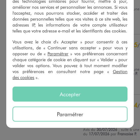
Parfait
des technologies similaires pour fournir, mettre à jour,
améliorer nos services et personnaliser les annonces. Si vous
Avis du
07/08/2026
, suite à une
l'acceptez, nous pourrons stocker, accéder et traiter des
du
25/07/2026
par
Sylvie C.
Basé sur
27
avis soumis à un
données personnelles telles que vos visites à ce site web, les
contrôle
adresses IP, les informations de votre compte utilisateur
Utile
(0)
Signaler
Voir tous les avis sur ce site
telles que votre adresse e-mail et les identifiants des cookies.
5
étoiles
18
Vous avez le choix d'« Accepter » pour consentir à ces
5
/
4
étoiles
8
utilisations, de « Continuer sans accepter » pour vous y
Avis vérifié et récompensé
3
étoiles
1
opposer ou de «
Paramétrer
» vos préférences concernant
2
étoiles
0
chaque catégorie de cookie en cliquant sur « Valider » pour
Très confortable
valider vos options. Vous pouvez à tout moment modifier
1
étoile
0
Avis du
04/08/2026
, suite à une
vos préférences en consultant notre page «
Gestion
du
22/07/2026
par
Veronique P.
des cookies
».
Trier les avis
Utile
(0)
Signaler
Accepter
4
/
Avis vérifié et récompensé
Paramétrer
Erreur de taille
Avis du
30/07/2026
, suite à une
du
17/07/2026
par
Francoise P.