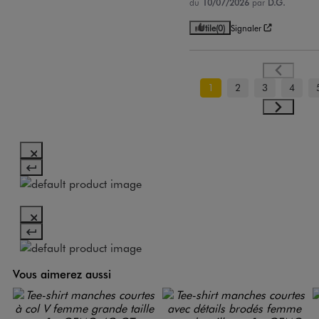
du
10/07/2026
par
D.G.
Utile
(0)
Signaler
1
2
3
4
Vous aimerez aussi