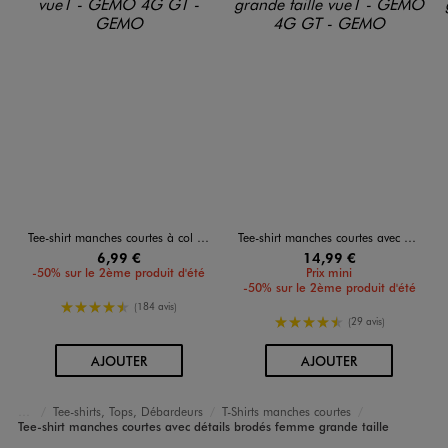
Tee-shirt manches courtes à col V femme grande taille
Tee-shirt manches courtes avec détails brodés femme grande taille
6,99 €
14,99 €
-50% sur le 2ème produit d'été
Prix mini
-50% sur le 2ème produit d'été
4.5/5 de moyenne
(184 avis)
4.5/5 de moyenne
(29 avis)
AU PANIER
AU PANIER
AJOUTER
AJOUTER
Tee-shirts, Tops, Débardeurs
T-Shirts manches courtes
Accueil
Femme
Vêtements
Tee-shirt manches courtes avec détails brodés femme grande taille