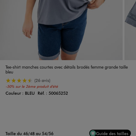
Tee-shirt manches courtes avec détails brodés femme grande taille
bleu
4.5/5 de moyenne
(26 avis)
-50% sur le 2ème produit d'été
Couleur :
BLEU
Réf. :
50065252
Couleur
Choisissez votre Couleur
Taille du 46/48 au 54/56
Guide des tailles