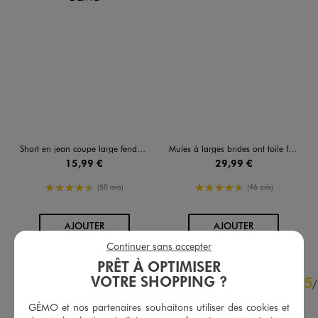
Short en jean coupe large fendu sur les côtés femme
Mules à larges brides ont toile femme - 5 Miles
15,99 €
29,99 €
4.5/5 de moyenne
4.5/5 de moyenne
(50 avis)
(46 avis)
AU PANIER
AU PANIER
AJOUTER
AJOUTER
Continuer sans accepter
PRÊT À OPTIMISER
4.6
VOTRE SHOPPING ?
5
/
5
/
Avis vérifié et récompensé
GÉMO et nos partenaires souhaitons utiliser des cookies et