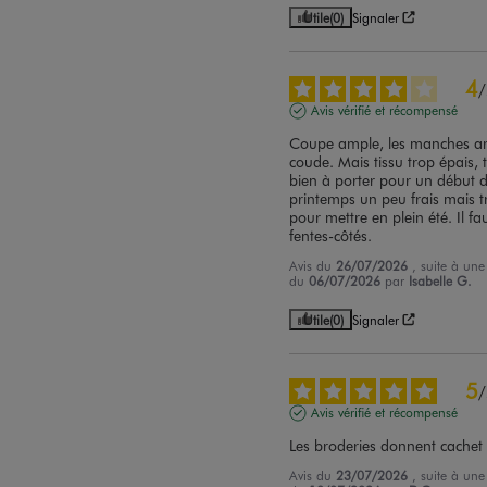
Utile
(0)
Signaler
4
/
Avis vérifié et récompensé
Coupe ample, les manches arr
coude. Mais tissu trop épais, t
bien à porter pour un début d
printemps un peu frais mais t
pour mettre en plein été. Il fau
fentes-côtés.
Avis du
26/07/2026
, suite à une
du
06/07/2026
par
Isabelle G.
Utile
(0)
Signaler
5
/
Avis vérifié et récompensé
Les broderies donnent cachet 
Avis du
23/07/2026
, suite à une